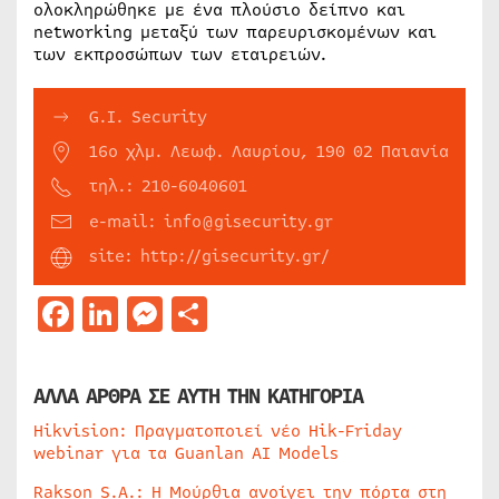
ολοκληρώθηκε με ένα πλούσιο δείπνο και
networking μεταξύ των παρευρισκομένων και
των εκπροσώπων των εταιρειών.
G.I. Security
16ο χλμ. Λεωφ. Λαυρίου, 190 02 Παιανία
τηλ.: 210-6040601
e-mail: info@gisecurity.gr
site: http://gisecurity.gr/
Facebook
LinkedIn
Messenger
Μοιραστείτε
ΑΛΛΑ ΑΡΘΡΑ ΣΕ ΑΥΤΗ ΤΗΝ ΚΑΤΗΓΟΡΙΑ
Hikvision: Πραγματοποιεί νέο Hik-Friday
webinar για τα Guanlan AI Models
Rakson S.A.: Η Μούρθια ανοίγει την πόρτα στη