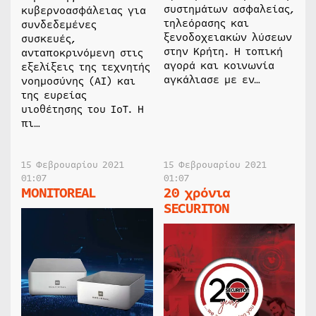
συστημάτων ασφαλείας,
κυβερνοασφάλειας για
τηλεόρασης και
συνδεδεμένες
ξενοδοχειακών λύσεων
συσκευές,
στην Κρήτη. Η τοπική
ανταποκρινόμενη στις
αγορά και κοινωνία
εξελίξεις της τεχνητής
αγκάλιασε με εν…
νοημοσύνης (AI) και
της ευρείας
υιοθέτησης του IoT. Η
πι…
15 Φεβρουαρίου 2021
15 Φεβρουαρίου 2021
01:07
01:07
MONITOREAL
20 χρόνια
SECURITON