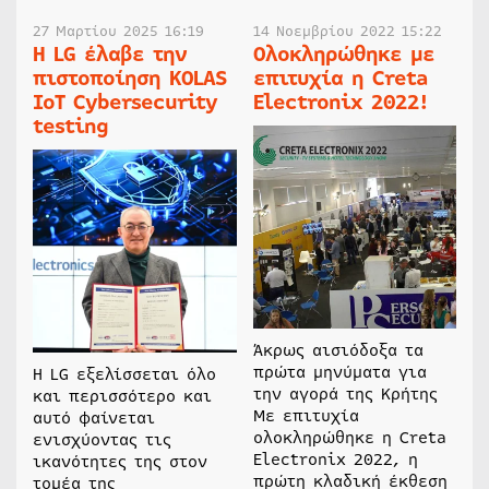
27 Μαρτίου 2025 16:19
14 Νοεμβρίου 2022 15:22
Η LG έλαβε την
Ολοκληρώθηκε με
πιστοποίηση KOLAS
επιτυχία η Creta
IoT Cybersecurity
Electronix 2022!
testing
Άκρως αισιόδοξα τα
πρώτα μηνύματα για
Η LG εξελίσσεται όλο
την αγορά της Κρήτης
και περισσότερο και
Με επιτυχία
αυτό φαίνεται
ολοκληρώθηκε η Creta
ενισχύοντας τις
Electronix 2022, η
ικανότητες της στον
πρώτη κλαδική έκθεση
τομέα της