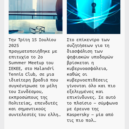
Την Τρίτη 15 Ιουλίου
Στο επίκεντρο των
2025
συζητήσεων για τη
πραγματοποιήθηκε με
διασφάλιση των
επιτυχία το 2ο
ψηφιακών υποδομών
Summer Meetup του
βρίσκεται η
ΣΕΚΕΕ, στο Halandri
κυβερνοασφάλεια,
Tennis Club, σε μια
καθώς οι
ιδιαίτερη βραδιά που
κυβερνοεπιθέσεις
συγκέντρωσε τα μέλη
γίνονται όλο και πιο
του Συνδέσμου,
εξελιγμένες και
εκπροσώπους της
επικίνδυνες. Σε αυτό
Πολιτείας, επενδυτές
το πλαίσιο – σύμφωνα
και σημαντικούς
με έρευνα της
συντελεστές του ελλη…
Kaspersky – μία από
τις πιο πολ…