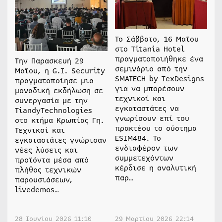
Το Σάββατο, 16 Μαΐου
στο Titania Hotel
πραγματοποιήθηκε ένα
Την Παρασκευή 29
σεμινάριο από την
Μαΐου, η G.I. Security
SMATECH by TexDesigns
πραγματοποίησε μια
για να μπορέσουν
μοναδική εκδήλωση σε
τεχνικοί και
συνεργασία με την
εγκαταστάτες να
TiandyTechnologies
γνωρίσουν επί του
στο κτήμα Κρωπίας Γη.
πρακτέου το σύστημα
Τεχνικοί και
ESIM484. Το
εγκαταστάτες γνώρισαν
ενδιαφέρον των
νέες λύσεις και
συμμετεχόντων
προϊόντα μέσα από
κέρδισε η αναλυτική
πλήθος τεχνικών
παρ…
παρουσιάσεων,
livedemos…
28 Ιουνίου 2026 11:10
29 Μαρτίου 2026 22:14