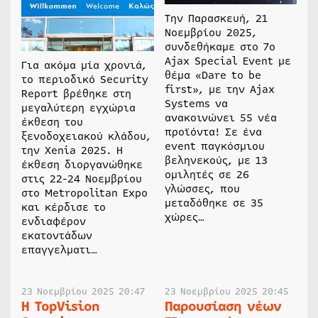
Την Παρασκευή, 21
Νοεμβρίου 2025,
συνδεθήκαμε στο 7ο
Ajax Special Event με
Για ακόμα μία χρονιά,
θέμα «Dare to be
το περιοδικό Security
first», με την Ajax
Report βρέθηκε στη
Systems να
μεγαλύτερη εγχώρια
ανακοινώνει 55 νέα
έκθεση του
προϊόντα! Σε ένα
ξενοδοχειακού κλάδου,
event παγκόσμιου
την Xenia 2025. Η
βεληνεκούς, με 13
έκθεση διοργανώθηκε
ομιλητές σε 26
στις 22-24 Νοεμβρίου
γλώσσες, που
στο Metropolitan Expo
μεταδόθηκε σε 35
και κέρδισε το
χώρες…
ενδιαφέρον
εκατοντάδων
επαγγελματι…
23 Νοεμβρίου 2025 20:47
23 Νοεμβρίου 2025 20:45
Η ΤopVision
Παρουσίαση νέων