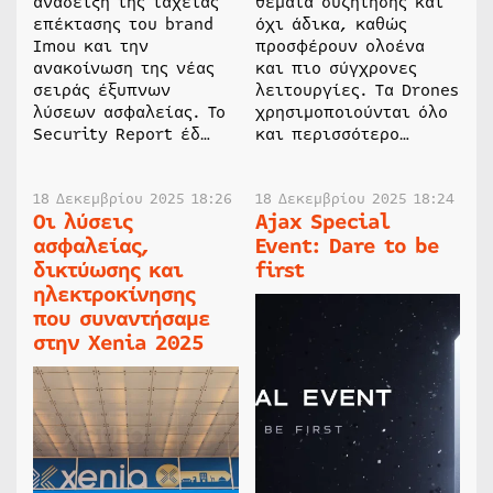
ανάδειξη της ταχείας
θέματα συζήτησης και
επέκτασης του brand
όχι άδικα, καθώς
Imou και την
προσφέρουν ολοένα
ανακοίνωση της νέας
και πιο σύγχρονες
σειράς έξυπνων
λειτουργίες. Τα Drones
λύσεων ασφαλείας. Το
χρησιμοποιούνται όλο
Security Report έδ…
και περισσότερο…
18 Δεκεμβρίου 2025 18:26
18 Δεκεμβρίου 2025 18:24
Οι λύσεις
Ajax Special
ασφαλείας,
Event: Dare to be
δικτύωσης και
first
ηλεκτροκίνησης
που συναντήσαμε
στην Xenia 2025