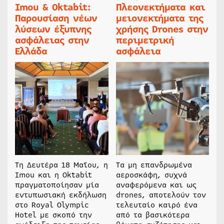
Imou & Oktabit:
Πλεονεκτήματα και
Παρουσίαση νέων
μειονεκτήματα της
λύσεων έξυπνης
χρήσης Drones στην
ασφάλειας στην
περιμετρική
Ελλάδα
ασφάλεια
Τη Δευτέρα 18 Μαΐου, η
Τα μη επανδρωμένα
Imou και η Oktabit
αεροσκάφη, συχνά
πραγματοποίησαν μία
αναφερόμενα και ως
εντυπωσιακή εκδήλωση
drones, αποτελούν τον
στο Royal Olympic
τελευταίο καιρό ένα
Hotel με σκοπό την
από τα βασικότερα