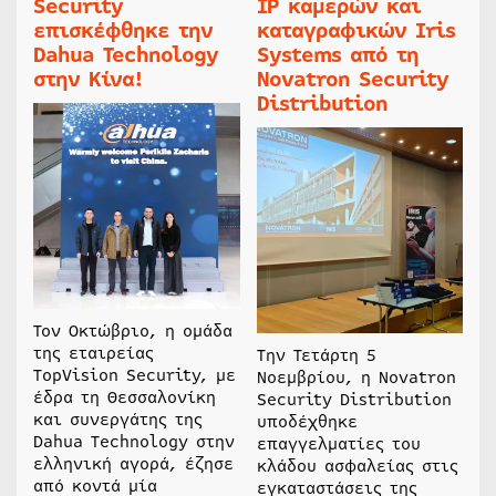
Security
IP καμερών και
επισκέφθηκε την
καταγραφικών Iris
Dahua Technology
Systems από τη
στην Κίνα!
Novatron Security
Distribution
Τον Οκτώβριο, η ομάδα
της εταιρείας
Την Τετάρτη 5
TopVision Security, με
Νοεμβρίου, η Novatron
έδρα τη Θεσσαλονίκη
Security Distribution
και συνεργάτης της
υποδέχθηκε
Dahua Technology στην
επαγγελματίες του
ελληνική αγορά, έζησε
κλάδου ασφαλείας στις
από κοντά μία
εγκαταστάσεις της