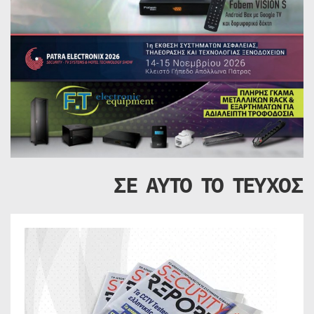
ΣΕ ΑΥΤΟ ΤΟ ΤΕΥΧΟΣ