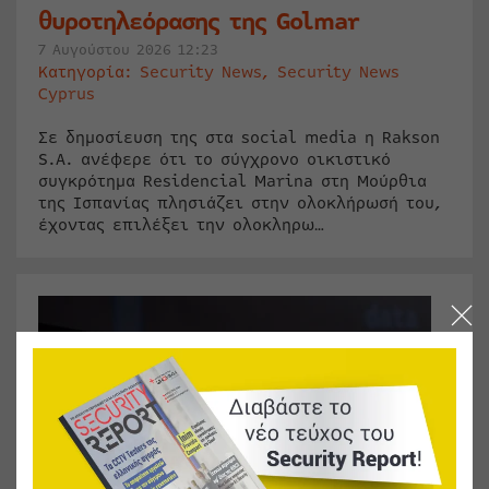
θυροτηλεόρασης της Golmar
7 Αυγούστου 2026 12:23
Κατηγορία:
Security News
,
Security News
Cyprus
Σε δημοσίευση της στα social media η Rakson
S.A. ανέφερε ότι το σύγχρονο οικιστικό
συγκρότημα Residencial Marina στη Μούρθια
της Ισπανίας πλησιάζει στην ολοκλήρωσή του,
έχοντας επιλέξει την ολοκληρω…