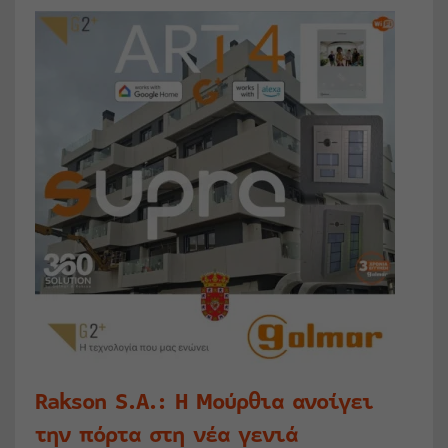
Rakson S.A.: Η Μούρθια ανοίγει
την πόρτα στη νέα γενιά