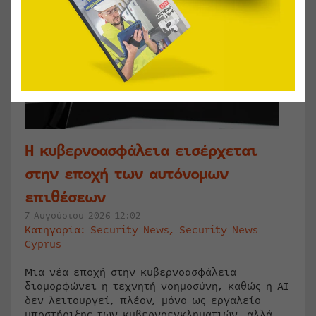
Η κυβερνοασφάλεια εισέρχεται
στην εποχή των αυτόνομων
επιθέσεων
7 Αυγούστου 2026 12:02
Κατηγορία:
Security News
,
Security News
Cyprus
Μια νέα εποχή στην κυβερνοασφάλεια
διαμορφώνει η τεχνητή νοημοσύνη, καθώς η AI
δεν λειτουργεί, πλέον, μόνο ως εργαλείο
υποστήριξης των κυβερνοεγκληματιών, αλλά