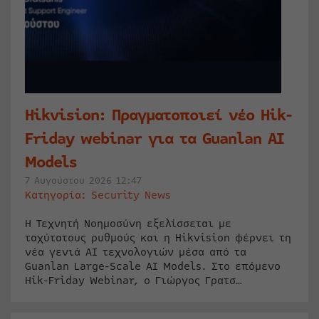
Hikvision: Πραγματοποιεί νέο Hik-
Friday webinar για τα Guanlan AI
Models
7 Αυγούστου 2026 12:47
Κατηγορία:
Security News
Η Τεχνητή Νοημοσύνη εξελίσσεται με
ταχύτατους ρυθμούς και η Hikvision φέρνει τη
νέα γενιά AI τεχνολογιών μέσα από τα
Guanlan Large-Scale AI Models. Στο επόμενο
Hik-Friday Webinar, ο Γιώργος Γρατσ…