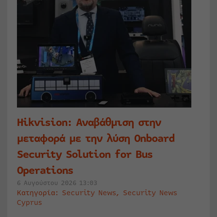
Hikvision: Αναβάθμιση στην
μεταφορά με την λύση Onboard
Security Solution for Bus
Operations
6 Αυγούστου 2026 13:03
Κατηγορία:
Security News
,
Security News
Cyprus