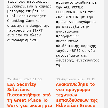
χώρο των μεταφορών.
πραγματοποιήθηκε με
Συγκεκριμένα η κάμερα
την ACE POWER
μέτρησης επιβατών
ELECTRONICS και την
Dual-Lens Passenger
ΣΚΛΑΒΕΝΙΤΗΣ με την
Counting Camera
πρώτη να προχώρησε
απέκτησε επίσημα την
με επιτυχία στην
πιστοποίηση ITxPT,
εγκατάσταση
ένα από τα πλέον
προηγμένων
αναγνωρισμένα…
συστημάτων
αδιάλειπτης παροχής
ισχύος (UPS) σε νέα
καταστήματα της
δεύτερης, ενισχύοντας
τη…
25 Μαΐου 2026 11:50
30 Απριλίου 2026 11:11
ESA Security
Ανακοινώθηκε το
Solutions:
νέο πρόγραμμα
Πιστοποιήθηκε από
τεχνικών
τη Great Place To
εκπαιδεύσεων της
Work για ακόμη μία
Hikvision Greece