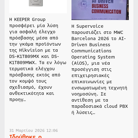
Η KEEPER Group
προσφέρει μία λύση
Η Supervoice
για ασφαλή έλεγχο
παρουσιάζει στο MWC
πρόσβασης μέσα από
Barcelona 2026 το AI-
την γκάμα προϊόντων
Driven Business
της Hikvision με τα
Communications
DS-K1T809MX και DS-
Operating System
K1T809MWX. Τα εν λόγω
(AiOS), μια νέα
τερματικά ελέγχου
προσέγγιση στις
πρόσβασης εκτός από
επιχειρησιακές
τον κομψό τους
επικοινωνίες με
σχεδιασμό, έχουν
ενσωματωμένη τεχνητή
ανθεκτικότητα και
νοημοσύνη. Σε
προηγ…
αντίθεση με τα
παραδοσιακά cloud PBX
ή λύσεις…
31 Μαρτίου 2026 12:06
Ιδρύθηκε ο