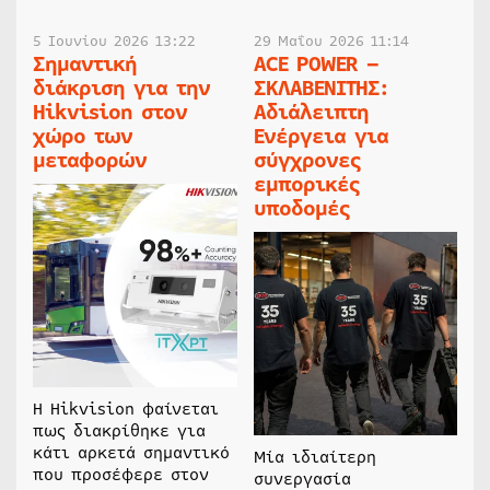
5 Ιουνίου 2026 13:22
29 Μαΐου 2026 11:14
Σημαντική
ACE POWER –
διάκριση για την
ΣΚΛΑΒΕΝΙΤΗΣ:
Hikvision στον
Αδιάλειπτη
χώρο των
Ενέργεια για
μεταφορών
σύγχρονες
εμπορικές
υποδομές
Η Hikvision φαίνεται
πως διακρίθηκε για
κάτι αρκετά σημαντικό
Μία ιδιαίτερη
που προσέφερε στον
συνεργασία