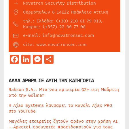
Novatron Security Distribution
Θερμοπυλών 6 14122 Ηράκλειο Αττική
τηλ.: Ελλάδα: (+30) 210 61 79 919,
Κύπρος: (+357) 22 00 77 00
e-mail: info@novatronsec.com
site: www.novatronsec.com
Facebook
LinkedIn
Messenger
Μοιραστείτε
ΑΛΛΑ ΑΡΘΡΑ ΣΕ ΑΥΤΗ ΤΗΝ ΚΑΤΗΓΟΡΙΑ
Rakson S.A.: Μία νέα εμπειρία G2+ στη Μαδρίτη
από την Golmar
Η Ajax Systems λανσάρει το κανάλι Ajax PRO
στο YouTube
Μεγάλες εταιρείες ζητούν φρένο στην χρήση AI
– Αρκετοί ερευνητές προειδοποιούν για τους