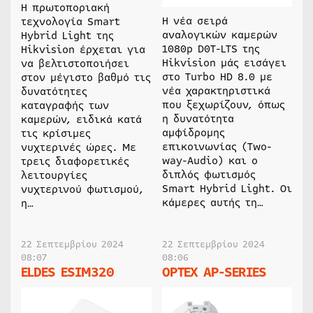
Η πρωτοποριακή
Η νέα σειρά
τεχνολογία Smart
αναλογικών καμερών
Hybrid Light της
1080p D0T-LTS της
Hikvision έρχεται για
Hikvision μάς εισάγει
να βελτιστοποιήσει
στο Turbo HD 8.0 με
στον μέγιστο βαθμό τις
νέα χαρακτηριστικά
δυνατότητες
που ξεχωρίζουν, όπως
καταγραφής των
η δυνατότητα
καμερών, ειδικά κατά
αμφίδρομης
τις κρίσιμες
επικοινωνίας (Two-
νυχτερινές ώρες. Με
way-Audio) και ο
τρεις διαφορετικές
διπλός φωτισμός
λειτουργίες
Smart Hybrid Light. Οι
νυχτερινού φωτισμού,
κάμερες αυτής τη…
η…
22 Σεπτεμβρίου 2024
22 Σεπτεμβρίου 2024
08:07
08:06
ELDES ESIM320
OPTEX AP-SERIES