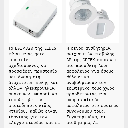
Το ESIM320 της ELDES
Η σειρά αισθητήρων
είναι ένας gate
ανιχνευτών εισβολής
controler
AP της OPTEX αποτελεί
σχεδιασμένος να
μία πρόσθετη λύση
προσφέρει προστασία
ασφάλειας για όσους
και άνεση στη
θέλουν να
διαχείριση πύλης και
αναβαθμίσουν τον
άλλων ηλεκτρονικών
εσωτερικό τους χώρο
συσκευών. Μπορεί να
προσθέτοντας ένα
τοποθετηθεί σε
ακόμα επίπεδο
οποιοδήποτε είδος
ασφαλείας στο σύστημα
κτιρίου, καθώς είναι
συναγερμού τους.
ιδανικός για τον
Συγκεκριμένα, οι
έλεγχο εισόδου και ε…
αισθητήρες A…