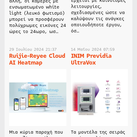
έρχεται με καινοτόμες
άλλη, οι κάμερες με
λειτουργίες,
ενσωματωμένο white
σχεδιασμένες ώστε να
light (λευκό φωτισμό)
καλύψουν τις ανάγκες
μπορεί να προσφέρουν
οποιουδήποτε έργου,
πολύχρωμες εικόνες 24
όσ…
ώρες το 24ωρο, ωσ…
29 Ιουλίου 2024 21:37
14 Μαΐου 2024 07:59
Ruijie-Reyee Cloud
INIM Previdia
AI Heatmap
UltraVox
Μια κύρια παροχή που
Τα μοντέλα της σειράς