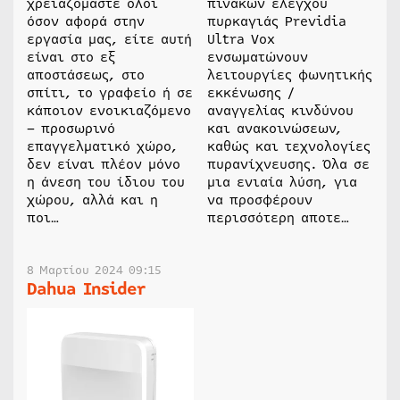
χρειαζόμαστε όλοι
πινάκων ελέγχου
όσον αφορά στην
πυρκαγιάς Previdia
εργασία μας, είτε αυτή
Ultra Vox
είναι στο εξ
ενσωματώνουν
αποστάσεως, στο
λειτουργίες φωνητικής
σπίτι, το γραφείο ή σε
εκκένωσης /
κάποιον ενοικιαζόμενο
αναγγελίας κινδύνου
– προσωρινό
και ανακοινώσεων,
επαγγελματικό χώρο,
καθώς και τεχνολογίες
δεν είναι πλέον μόνο
πυρανίχνευσης. Όλα σε
η άνεση του ίδιου του
μια ενιαία λύση, για
χώρου, αλλά και η
να προσφέρουν
ποι…
περισσότερη αποτε…
8 Μαρτίου 2024 09:15
Dahua Insider