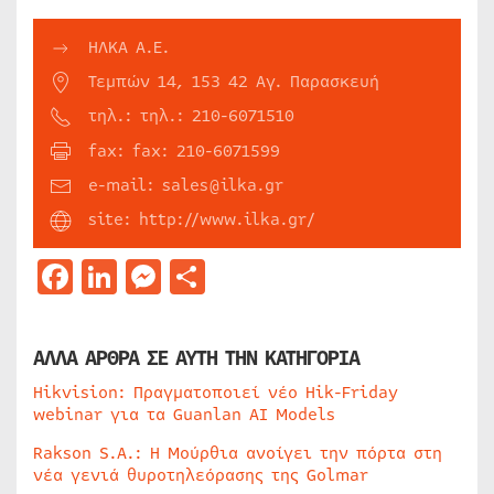
ΗΛΚΑ Α.Ε.
Τεμπών 14, 153 42 Αγ. Παρασκευή
τηλ.: τηλ.: 210-6071510
fax: fax: 210-6071599
e-mail: sales@ilka.gr
site: http://www.ilka.gr/
Facebook
LinkedIn
Messenger
Μοιραστείτε
ΑΛΛΑ ΑΡΘΡΑ ΣΕ ΑΥΤΗ ΤΗΝ ΚΑΤΗΓΟΡΙΑ
Hikvision: Πραγματοποιεί νέο Hik-Friday
webinar για τα Guanlan AI Models
Rakson S.A.: Η Μούρθια ανοίγει την πόρτα στη
νέα γενιά θυροτηλεόρασης της Golmar