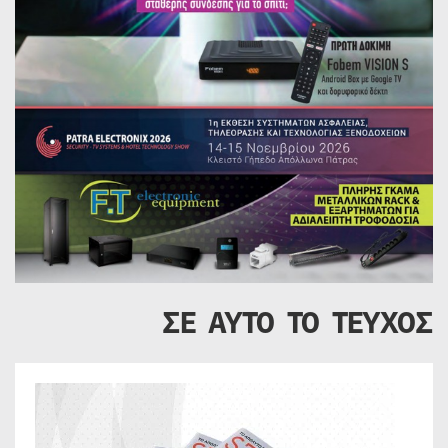
ΣΕ ΑΥΤΟ ΤΟ ΤΕΥΧΟΣ