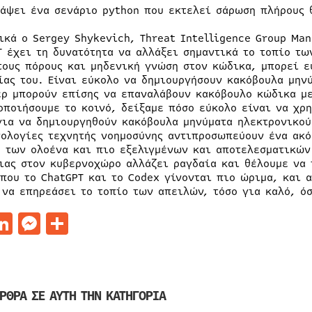
ράψει ένα σενάριο python που εκτελεί σάρωση πλήρους 
ικά ο Sergey Shykevich, Threat Intelligence Group Man
T έχει τη δυνατότητα να αλλάξει σημαντικά το τοπίο τ
τους πόρους και μηδενική γνώση στον κώδικα, μπορεί ε
ίας του. Είναι εύκολο να δημιουργήσουν κακόβουλα μην
ερ μπορούν επίσης να επαναλάβουν κακόβουλο κώδικα με
οποιήσουμε το κοινό, δείξαμε πόσο εύκολο είναι να χρ
για να δημιουργηθούν κακόβουλα μηνύματα ηλεκτρονικού
νολογίες τεχνητής νοημοσύνης αντιπροσωπεύουν ένα ακό
η των ολοένα και πιο εξελιγμένων και αποτελεσματικών
ιας στον κυβερνοχώρο αλλάζει ραγδαία και θέλουμε να 
 που το ChatGPT και το Codex γίνονται πιο ώριμα, και 
 να επηρεάσει το τοπίο των απειλών, τόσο για καλό, όσ
acebook
LinkedIn
Messenger
Μοιραστείτε
ΡΘΡΑ ΣΕ ΑΥΤΗ ΤΗΝ ΚΑΤΗΓΟΡΙΑ