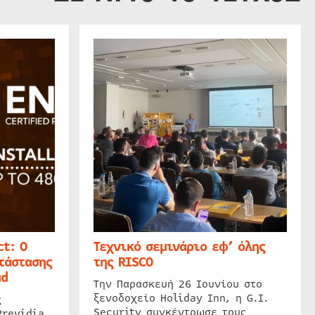
t: Ο
Τεχνικό σεμινάριο εφ’ όλης
τάστασης
της RISCO
ud
Την Παρασκευή 26 Ιουνίου στο
ξενοδοχείο Holiday Inn, η G.I.
ς
Security συγκέντρωσε τους
Previdia