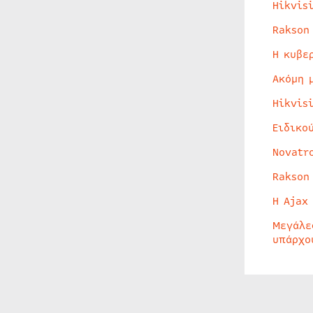
Hikvis
Rakson
Η κυβε
Ακόμη 
Hikvis
Ειδικο
Novatr
Rakson
Η Ajax
Μεγάλε
υπάρχο