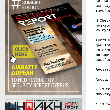
και το
αληθές
ταχυδρ
Η Chec
ηλεκτρ
να έχε
Χρησιμ
ηλεκτρ
κατεβά
απομακ
συστήμ
Ανοιχτ
Ακόμα,
• Να ε
συγκεκ
• Να ε