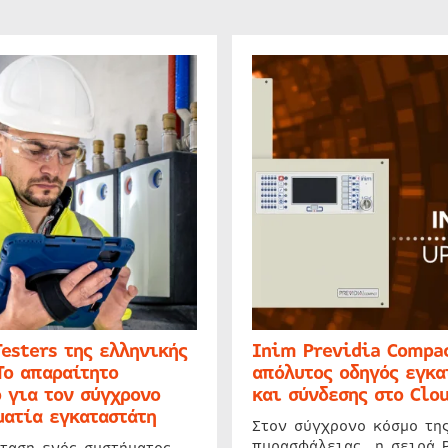
Testers της ελληνικής
Inim Previdia Compac
Το απαραίτητο
απόλυτος οδηγός εγκα
 για τον σύγχρονο
και σύνδεσης στο Clo
ατία εγκαταστάτη
Στον σύγχρονο κόσμο τη
πυρασφάλειας, η σειρά 
ταση ενός συστήματος