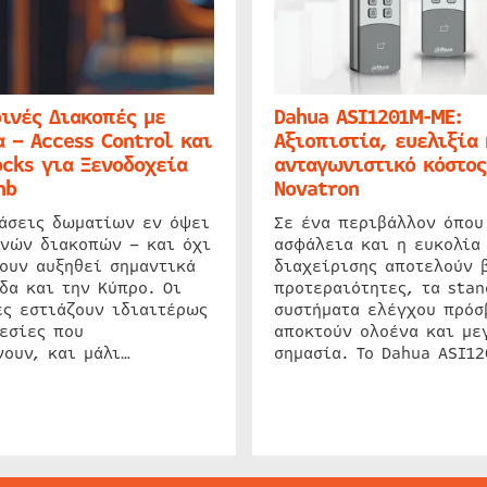
ινές Διακοπές με
Dahua ASI1201M-ME:
 – Access Control και
Αξιοπιστία, ευελιξία 
cks για Ξενοδοχεία
ανταγωνιστικό κόστος
nb
Novatron
ιάσεις δωματίων εν όψει
Σε ένα περιβάλλον όπου
ινών διακοπών – και όχι
ασφάλεια και η ευκολία
ουν αυξηθεί σημαντικά
διαχείρισης αποτελούν 
δα και την Κύπρο. Οι
προτεραιότητες, τα stan
ς εστιάζουν ιδιαιτέρως
συστήματα ελέγχου πρόσ
εσίες που
αποκτούν ολοένα και με
ουν, και μάλι…
σημασία. Το Dahua ASI1