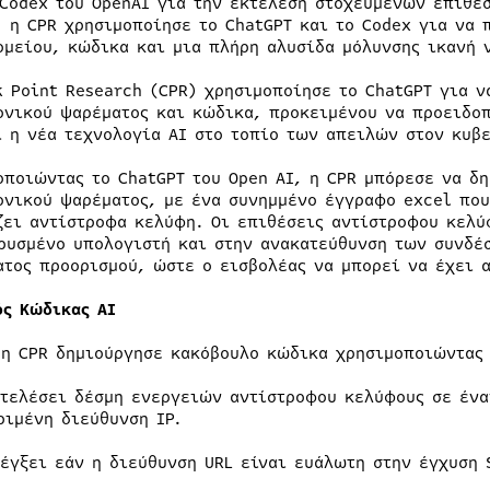
 Codex του OpenAI για την εκτέλεση στοχευμένων επιθέ
, η CPR χρησιμοποίησε το ChatGPT και το Codex για να
ομείου, κώδικα και μια πλήρη αλυσίδα μόλυνσης ικανή 
k Point Research (CPR) χρησιμοποίησε το ChatGPT για 
ονικού ψαρέματος και κώδικα, προκειμένου να προειδοπ
ι η νέα τεχνολογία AI στο τοπίο των απειλών στον κυβ
οποιώντας το ChatGPT του Open AI, η CPR μπόρεσε να δ
ονικού ψαρέματος, με ένα συνημμένο έγγραφο excel που
ζει αντίστροφα κελύφη. Οι επιθέσεις αντίστροφου κελύ
ρυσμένο υπολογιστή και στην ανακατεύθυνση των συνδέ
ατος προορισμού, ώστε ο εισβολέας να μπορεί να έχει 
ός Κώδικας
AI
 η CPR δημιούργησε κακόβουλο κώδικα χρησιμοποιώντας 
κτελέσει δέσμη ενεργειών αντίστροφου κελύφους σε ένα
ριμένη διεύθυνση IP.
λέγξει εάν η διεύθυνση URL είναι ευάλωτη στην έγχυση