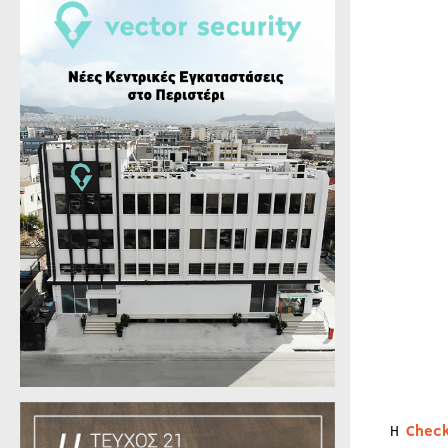
Η
Chec