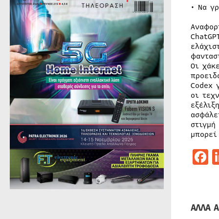
• Να γ
Αναφορ
ChatGP
ελάχισ
φαντασ
Οι χάκ
προειδ
Codex 
οι τεχ
εξέλιξ
ασφάλε
στιγμή
μπορεί
F
ΑΛΛΑ Α