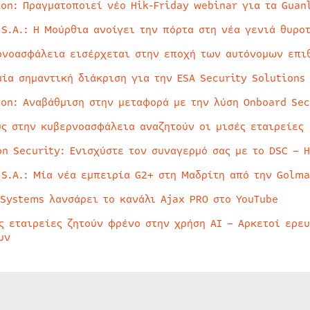
ion: Πραγματοποιεί νέο Hik-Friday webinar για τα Guan
 S.A.: Η Μούρθια ανοίγει την πόρτα στη νέα γενιά θυρο
ρνοασφάλεια εισέρχεται στην εποχή των αυτόνομων επι
μία σημαντική διάκριση για την ESA Security Solutions
ion: Αναβάθμιση στην μεταφορά με την λύση Onboard Sec
ύς στην κυβερνοασφάλεια αναζητούν οι μισές εταιρείες
on Security: Ενισχύστε τον συναγερμό σας με το DSC – 
 S.A.: Μία νέα εμπειρία G2+ στη Μαδρίτη από την Golma
 Systems λανσάρει το κανάλι Ajax PRO στο YouTube
ς εταιρείες ζητούν φρένο στην χρήση AI – Αρκετοί ερε
υν