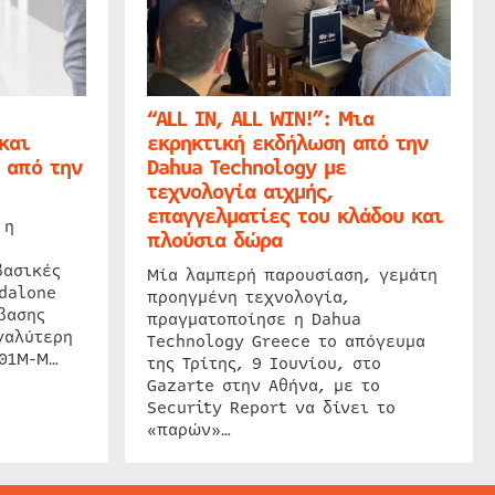
“ALL IN, ALL WIN!”: Μια
και
εκρηκτική εκδήλωση από την
 από την
Dahua Technology με
τεχνολογία αιχμής,
επαγγελματίες του κλάδου και
 η
πλούσια δώρα
βασικές
Μία λαμπερή παρουσίαση, γεμάτη
dalone
προηγμένη τεχνολογία,
βασης
πραγματοποίησε η Dahua
γαλύτερη
Technology Greece το απόγευμα
201M-M…
της Τρίτης, 9 Ιουνίου, στο
Gazarte στην Αθήνα, με το
Security Report να δίνει το
«παρών»…