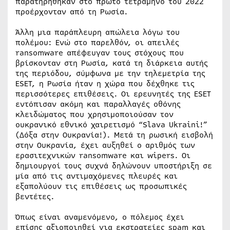
παρατηρήθηκαν στο πρώτο τετράμηνο του 2022
προέρχονταν από τη Ρωσία.
Άλλη μια παράπλευρη απώλεια λόγω του
πολέμου: Ενώ στο παρελθόν, οι απειλές
ransomware απέφευγαν τους στόχους που
βρίσκονταν στη Ρωσία, κατά τη διάρκεια αυτής
της περιόδου, σύμφωνα με την τηλεμετρία της
ESET, η Ρωσία ήταν η χώρα που δέχθηκε τις
περισσότερες επιθέσεις. Οι ερευνητές της ESET
εντόπισαν ακόμη και παραλλαγές οθόνης
κλειδώματος που χρησιμοποιούσαν τον
ουκρανικό εθνικό χαιρετισμό “Slava Ukraini!”
(Δόξα στην Ουκρανία!). Μετά τη ρωσική εισβολή
στην Ουκρανία, έχει αυξηθεί ο αριθμός των
ερασιτεχνικών ransomware και wipers. Οι
δημιουργοί τους συχνά δηλώνουν υποστήριξη σε
μία από τις αντιμαχόμενες πλευρές και
εξαπολύουν τις επιθέσεις ως προσωπικές
βεντέτες.
Όπως είναι αναμενόμενο, ο πόλεμος έχει
επίσης αξιοποιηθεί για εκστρατείες spam και