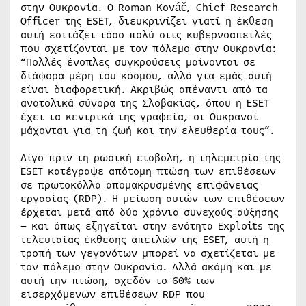
στην Ουκρανία. Ο Roman Kováč, Chief Research
Officer της ESET, διευκρινίζει γιατί η έκθεση
αυτή εστιάζει τόσο πολύ στις κυβερνοαπειλές
που σχετίζονται με τον πόλεμο στην Ουκρανία:
“Πολλές ένοπλες συγκρούσεις μαίνονται σε
διάφορα μέρη του κόσμου, αλλά για εμάς αυτή
είναι διαφορετική. Ακριβώς απέναντι από τα
ανατολικά σύνορα της Σλοβακίας, όπου η ESET
έχει τα κεντρικά της γραφεία, οι Ουκρανοί
μάχονται για τη ζωή και την ελευθερία τους”.
Λίγο πριν τη ρωσική εισβολή, η τηλεμετρία της
ESET κατέγραψε απότομη πτώση των επιθέσεων
σε πρωτοκόλλα απομακρυσμένης επιφάνειας
εργασίας (RDP). Η μείωση αυτών των επιθέσεων
έρχεται μετά από δύο χρόνια συνεχούς αύξησης
– και όπως εξηγείται στην ενότητα Exploits της
τελευταίας έκθεσης απειλών της ESET, αυτή η
τροπή των γεγονότων μπορεί να σχετίζεται με
τον πόλεμο στην Ουκρανία. Αλλά ακόμη και με
αυτή την πτώση, σχεδόν το 60% των
εισερχόμενων επιθέσεων RDP που