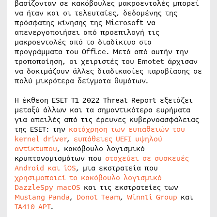
βασίζονταν σε κακόβουλες μακροεντολές μπορεί
να ήταν και οι τελευταίες, δεδομένης της
πρόσφατης κίνησης της Microsoft να
απενεργοποιήσει από προεπιλογή τις
μακροεντολές από το διαδίκτυο στα
προγράμματα του Office. Μετά από αυτήν την
τροποποίηση, οι χειριστές του Emotet άρχισαν
να δοκιμάζουν άλλες διαδικασίες παραβίασης σε
πολύ μικρότερα δείγματα θυμάτων.
Η έκθεση ESET T1 2022 Threat Report εξετάζει
μεταξύ άλλων και τα σημαντικότερα ευρήματα
για απειλές από τις έρευνες κυβερνοασφάλειας
της ESET: την
κατάχρηση των ευπαθειών του
kernel driver
,
ευπάθειες UEFI υψηλού
αντίκτυπου
, κακόβουλο λογισμικό
κρυπτονομισμάτων που
στοχεύει σε συσκευές
Android και iOS
, μια εκστρατεία που
χρησιμοποιεί το κακόβουλο λογισμικό
DazzleSpy macOS
και τις εκστρατείες των
Mustang Panda
,
Donot Team
,
Winnti Group
και
TA410 APT
.