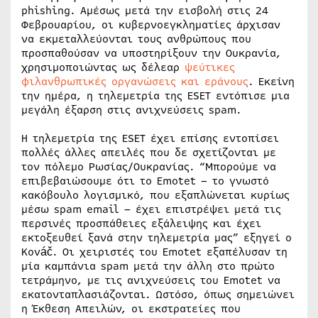
phishing. Αμέσως μετά την εισβολή στις 24
Φεβρουαρίου, οι κυβερνοεγκληματίες άρχισαν
να εκμεταλλεύονται τους ανθρώπους που
προσπαθούσαν να υποστηρίξουν την Ουκρανία,
χρησιμοποιώντας ως δέλεαρ
ψεύτικες
φιλανθρωπικές οργανώσεις και εράνους
. Εκείνη
την ημέρα, η τηλεμετρία της ESET εντόπισε μια
μεγάλη έξαρση στις ανιχνεύσεις spam.
Η τηλεμετρία της ESET έχει επίσης εντοπίσει
πολλές άλλες απειλές που δε σχετίζονται με
τον πόλεμο Ρωσίας/Ουκρανίας. “Μπορούμε να
επιβεβαιώσουμε ότι το Emotet – το γνωστό
κακόβουλο λογισμικό, που εξαπλώνεται κυρίως
μέσω spam email – έχει επιστρέψει μετά τις
περσινές προσπάθειες εξάλειψης και έχει
εκτοξευθεί ξανά στην τηλεμετρία μας” εξηγεί ο
Kováč. Οι χειριστές του Emotet εξαπέλυσαν τη
μία καμπάνια spam μετά την άλλη στο πρώτο
τετράμηνο, με τις ανιχνεύσεις του Emotet να
εκατονταπλασιάζονται. Ωστόσο, όπως σημειώνει
η Έκθεση Απειλών, οι εκστρατείες που