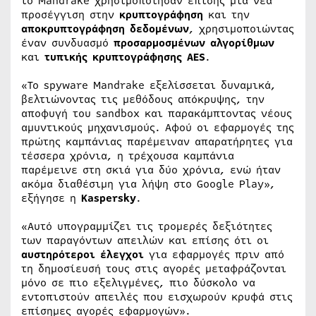
το Mandrake χρησιμοποίησαν επίσης μια νέα
προσέγγιση στην
κρυπτογράφηση
και την
αποκρυπτογράφηση δεδομένων
, χρησιμοποιώντας
έναν συνδυασμό
προσαρμοσμένων αλγορίθμων
και
τυπικής κρυπτογράφησης AES
.
«Το spyware Mandrake εξελίσσεται δυναμικά,
βελτιώνοντας τις μεθόδους απόκρυψης, την
αποφυγή του sandbox και παρακάμπτοντας νέους
αμυντικούς μηχανισμούς. Αφού οι εφαρμογές της
πρώτης καμπάνιας παρέμειναν απαρατήρητες για
τέσσερα χρόνια, η τρέχουσα καμπάνια
παρέμεινε στη σκιά για δύο χρόνια, ενώ ήταν
ακόμα διαθέσιμη για λήψη στο Google Play»,
εξήγησε η
Kaspersky
.
«Αυτό υπογραμμίζει τις τρομερές δεξιότητες
των παραγόντων απειλών και επίσης ότι οι
αυστηρότεροι έλεγχοι
για εφαρμογές πριν από
τη δημοσίευσή τους στις αγορές μεταφράζονται
μόνο σε πιο εξελιγμένες, πιο δύσκολο να
εντοπιστούν απειλές που εισχωρούν κρυφά στις
επίσημες αγορές εφαρμογών».