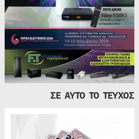
ΣΕ ΑΥΤΟ ΤΟ ΤΕΥΧΟΣ