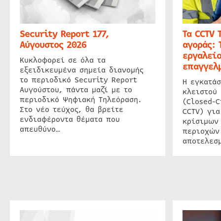
Security Report 177,
Τα CCTV 
Αύγουστος 2026
αγοράς: 
εργαλείο
Κυκλοφορεί σε όλα τα
επαγγελμ
εξειδικευμένα σημεία διανομής
το περιοδικό Security Report
Η εγκατάσ
Αυγούστου, πάντα μαζί με το
κλειστού
περιοδικό Ψηφιακή Τηλεόραση.
(Closed-C
Στο νέο τεύχος, θα βρείτε
CCTV) για
ενδιαφέροντα θέματα που
κρίσιμων
απευθύνο…
περιοχών
αποτελεσμ