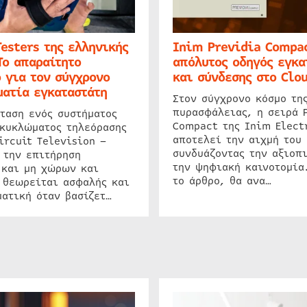
Testers της ελληνικής
Inim Previdia Compac
Το απαραίτητο
απόλυτος οδηγός εγκα
 για τον σύγχρονο
και σύνδεσης στο Clo
ατία εγκαταστάτη
Στον σύγχρονο κόσμο τη
πυρασφάλειας, η σειρά 
ταση ενός συστήματος
Compact της Inim Elect
 κυκλώματος τηλεόρασης
αποτελεί την αιχμή του 
ircuit Television –
συνδυάζοντας την αξιοπι
 την επιτήρηση
την ψηφιακή καινοτομία
 και μη χώρων και
το άρθρο, θα ανα…
 θεωρείται ασφαλής και
ατική όταν βασίζετ…