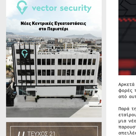
Αρκετά
φορές 
από αυ
Παρά τ
εταίρο
μια νέ
παρουσ
απειλέ