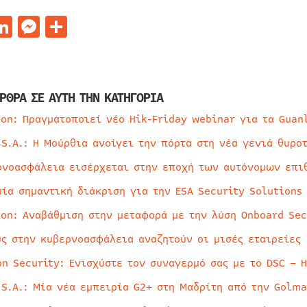
acebook
LinkedIn
Messenger
Μοιραστείτε
ΡΘΡΑ ΣΕ ΑΥΤΗ ΤΗΝ ΚΑΤΗΓΟΡΙΑ
ion: Πραγματοποιεί νέο Hik-Friday webinar για τα Guan
 S.A.: Η Μούρθια ανοίγει την πόρτα στη νέα γενιά θυρο
ρνοασφάλεια εισέρχεται στην εποχή των αυτόνομων επι
μία σημαντική διάκριση για την ESA Security Solutions
ion: Αναβάθμιση στην μεταφορά με την λύση Onboard Sec
ύς στην κυβερνοασφάλεια αναζητούν οι μισές εταιρείες
on Security: Ενισχύστε τον συναγερμό σας με το DSC – 
 S.A.: Μία νέα εμπειρία G2+ στη Μαδρίτη από την Golma