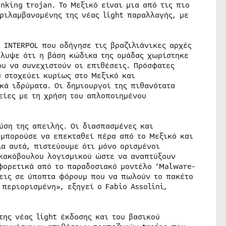
king trojan. Το Μεξικό είναι μια από τις πιο
ριλαμβανομένης της νέας light παραλλαγής, με
 INTERPOL που οδήγησε τις βραζιλιάνικες αρχές
άλυψε ότι η βάση κώδικα της ομάδας χωρίστηκε
ου να συνεχιστούν οι επιθέσεις. Πρόσφατες
υ στοχεύει κυρίως στο Μεξικό και
κά ιδρύματα. Οι δημιουργοί της πιθανότατα
είες με τη χρήση του απλοποιημένου
ύση της απειλής. Οι διασπασμένες και
μπορούσε να επεκταθεί πέρα από το Μεξικό και
λα αυτά, πιστεύουμε ότι μόνο ορισμένοι
κακόβουλου λογισμικού ώστε να αναπτύξουν
αφορετικά από το παραδοσιακό μοντέλο ‘Malware-
σεις σε ύποπτα φόρουμ που να πωλούν το πακέτο
 περιορισμένη», εξηγεί ο Fabio Assolini,
ης νέας light έκδοσης και του βασικού