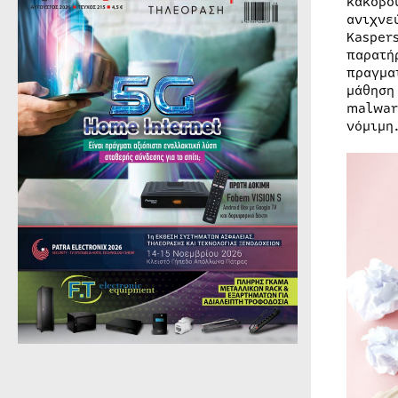
κακόβο
ανιχνε
Kasper
παρατή
πραγμα
μάθηση
malwar
νόμιμη