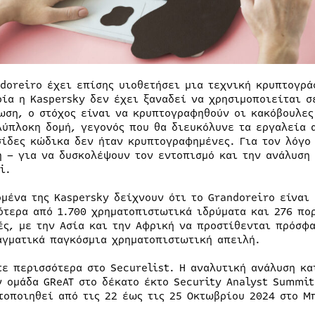
ndoreiro έχει επίσης υιοθετήσει μια τεχνική κρυπτογρά
οία η Kaspersky δεν έχει ξαναδεί να χρησιμοποιείται σ
ωση, ο στόχος είναι να κρυπτογραφηθούν οι κακόβουλες
λύπλοκη δομή, γεγονός που θα διευκόλυνε τα εργαλεία 
σίδες κώδικα δεν ήταν κρυπτογραφημένες. Για τον λόγο
ή – για να δυσκολέψουν τον εντοπισμό και την ανάλυση
i.
ομένα της Kaspersky δείχνουν ότι το Grandoreiro είναι
ότερα από 1.700 χρηματοπιστωτικά ιδρύματα και 276 πο
ές, με την Ασία και την Αφρική να προστίθενται πρόσφα
αγματικά παγκόσμια χρηματοπιστωτική απειλή.
τε περισσότερα στο Securelist. Η αναλυτική ανάλυση κα
ν ομάδα GReAT στο δέκατο έκτο Security Analyst Summit
τοποιηθεί από τις 22 έως τις 25 Οκτωβρίου 2024 στο Μ