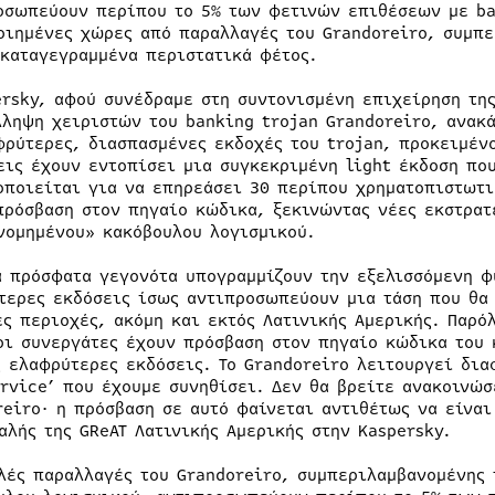
οσωπεύουν περίπου το 5% των φετινών επιθέσεων με ban
οιημένες χώρες από παραλλαγές του Grandoreiro, συμπε
 καταγεγραμμένα περιστατικά φέτος.
ersky, αφού συνέδραμε στη συντονισμένη επιχείρηση της
λληψη χειριστών του banking trojan Grandoreiro, ανακ
φρύτερες, διασπασμένες εκδοχές του trojan, προκειμέν
εις έχουν εντοπίσει μια συγκεκριμένη light έκδοση πο
οποιείται για να επηρεάσει 30 περίπου χρηματοπιστωτι
πρόσβαση στον πηγαίο κώδικα, ξεκινώντας νέες εκστρατ
νομημένου» κακόβουλου λογισμικού.
α πρόσφατα γεγονότα υπογραμμίζουν την εξελισσόμενη φ
τερες εκδόσεις ίσως αντιπροσωπεύουν μια τάση που θα 
ες περιοχές, ακόμη και εκτός Λατινικής Αμερικής. Παρό
οι συνεργάτες έχουν πρόσβαση στον πηγαίο κώδικα του 
ς ελαφρύτερες εκδόσεις. Το Grandoreiro λειτουργεί δι
ervice’ που έχουμε συνηθίσει. Δεν θα βρείτε ανακοινώ
reiro· η πρόσβαση σε αυτό φαίνεται αντιθέτως να είναι
αλής της GReAT Λατινικής Αμερικής στην Kaspersky.
λές παραλλαγές του Grandoreiro, συμπεριλαμβανομένης τ