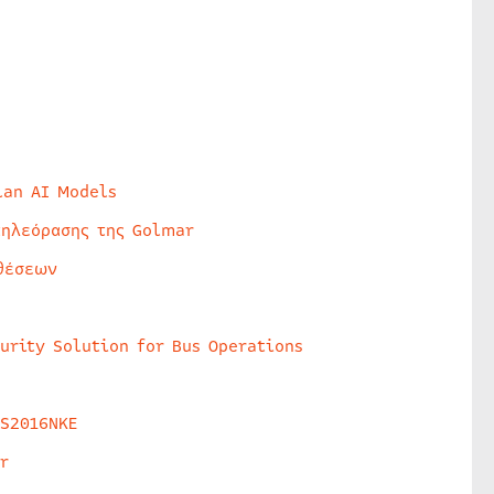
lan AI Models
τηλεόρασης της Golmar
θέσεων
urity Solution for Bus Operations
HS2016NKE
r