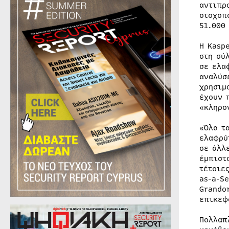
αντιπρ
στοχοπ
51.000
Η Kasp
στη σύ
σε ελα
αναλύσ
χρησιμ
έχουν 
«κληρο
«Όλα τ
ελαφρύ
σε άλλ
έμπιστ
τέτοιε
as-a-S
Grando
επικεφ
Πολλαπ