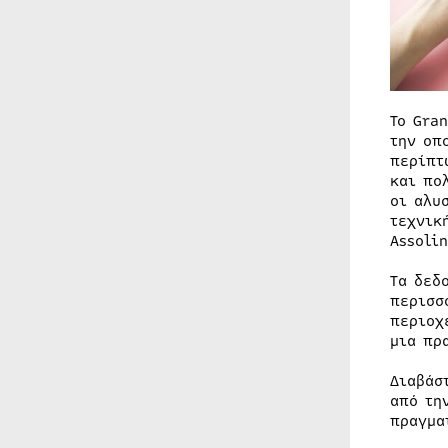
Το Gra
την οπ
περίπτ
και πο
οι αλυ
τεχνικ
Assolin
Τα δεδ
περισσ
περιοχ
μια πρ
Διαβάσ
από τη
πραγμα