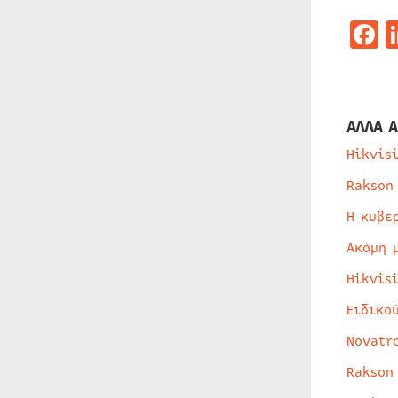
F
ΑΛΛΑ Α
Hikvis
Rakson
Η κυβε
Ακόμη 
Hikvis
Ειδικο
Novatr
Rakson