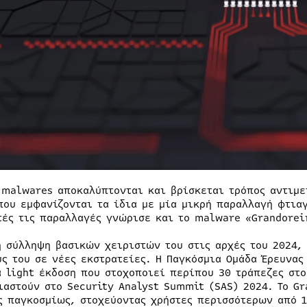
 malwares αποκαλύπτονται και βρίσκεται τρόπος αντιμε
που εμφανίζονται τα ίδια με μία μικρή παραλλαγή φτια
τές τις παραλλαγές γνώρισε και το malware «Grandorei
η σύλληψη βασικών χειριστών του στις αρχές του 2024,
υς του σε νέες εκστρατείες. Η Παγκόσμια Ομάδα Έρευνας
α light έκδοση που στοχοποιεί περίπου 30 τράπεζες στο
ιαστούν στο Security Analyst Summit (SAS) 2024. Το Gr
ς παγκοσμίως, στοχεύοντας χρήστες περισσότερων από 1