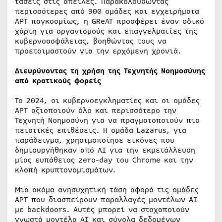
τάσεις στις απειλές. Παρακολουθώντας
περισσότερες από 900 ομάδες και εγχειρήματα
APT παγκοσμίως, η GReAT προσφέρει έναν οδικό
χάρτη για οργανισμούς και επαγγελματίες της
κυβερνοασφάλειας, βοηθώντας τους να
προετοιμαστούν για την ερχόμενη χρονιά.
Διευρύνοντας τη χρήση της Τεχνητής Νοημοσύνης
από κρατικούς φορείς
Το 2024, οι κυβερνοεγκληματίες και οι ομάδες
APT αξιοποιούν όλο και περισσότερο την
Τεχνητή Νοημοσύνη για να πραγματοποιούν πιο
πειστικές επιθέσεις. Η ομάδα Lazarus, για
παράδειγμα, χρησιμοποίησε εικόνες που
δημιουργήθηκαν από AI για την εκμετάλλευση
μίας ευπάθειας zero-day του Chrome και την
κλοπή κρυπτονομισμάτων.
Μια ακόμα ανησυχητική τάση αφορά τις ομάδες
APT που διασπείρουν παραλλαγές μοντέλων AI
με backdoors. Αυτές μπορεί να στοχοποιούν
γνωστά μοντέλα AI και σύνολα δεδομένων