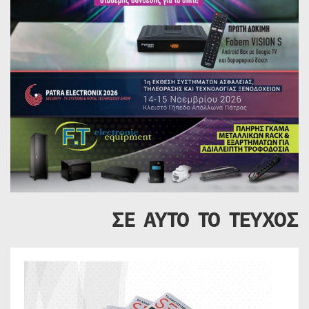
ΣΕ ΑΥΤΟ ΤΟ ΤΕΥΧΟΣ