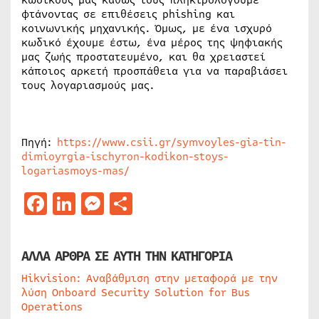
κωδικούς μας καθώς τους πληκτρολογούμε
φτάνοντας σε επιθέσεις phishing και
κοινωνικής μηχανικής. Όμως, με ένα ισχυρό
κωδικό έχουμε έστω, ένα μέρος της ψηφιακής
μας ζωής προστατευμένο, και θα χρειαστεί
κάποιος αρκετή προσπάθεια για να παραβιάσει
τους λογαριασμούς μας.
Πηγή:
https://www.csii.gr/symvoyles-gia-tin-
dimioyrgia-ischyron-kodikon-stoys-
logariasmoys-mas/
Facebook
LinkedIn
Messenger
Μοιραστείτε
ΑΛΛΑ ΑΡΘΡΑ ΣΕ ΑΥΤΗ ΤΗΝ ΚΑΤΗΓΟΡΙΑ
Hikvision: Αναβάθμιση στην μεταφορά με την
λύση Onboard Security Solution for Bus
Operations