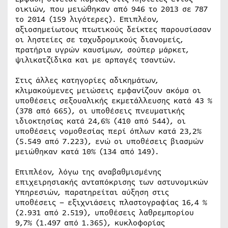
οικιών, που μειώθηκαν από 946 το 2013 σε 787
το 2014 (159 λιγότερες). Επιπλέον,
αξιοσημείωτους πτωτικούς δείκτες παρουσίασαν
οι ληστείες σε ταχυδρομικούς διανομείς,
πρατήρια υγρών καυσίμων, σούπερ μάρκετ,
ψιλικατζίδικα και με αρπαγές τσαντών.
Στις άλλες κατηγορίες αδικημάτων,
κλιμακούμενες μειώσεις εμφανίζουν ακόμα οι
υποθέσεις σεξουαλικής εκμετάλλευσης κατά 43 %
(378 από 665), οι υποθέσεις πνευματικής
ιδιοκτησίας κατά 24,6% (410 από 544), οι
υποθέσεις νομοθεσίας περί όπλων κατά 23,2%
(5.549 από 7.223), ενώ οι υποθέσεις βιασμών
μειώθηκαν κατά 10% (134 από 149).
Επιπλέον, λόγω της αναβαθμισμένης
επιχειρησιακής ανταπόκρισης των αστυνομικών
Υπηρεσιών, παρατηρείται αύξηση στις
υποθέσεις – εξιχνιάσεις πλαστογραφίας 16,4 %
(2.931 από 2.519), υποθέσεις λαθρεμπορίου
9,7% (1.497 από 1.365), κυκλοφορίας