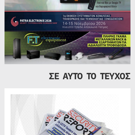
ΣΕ ΑΥΤΟ ΤΟ ΤΕΥΧΟΣ