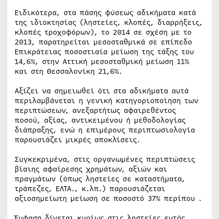
Ειδικότερα, στα πάσης φύσεως αδικήματα κατά
της ιδιοκτησίας (ληστείες, κλοπές, διαρρήξεις,
κλοπές τροχοφόρων), το 2014 σε σχέση με το
2013, παρατηρείται μεσοσταθμικά σε επίπεδο
Επικράτειας ποσοστιαία μείωση της τάξης του
14,6%, στην Αττική μεσοσταθμική μείωση 11%
και στη Θεσσαλονίκη 21,6%.
Αξίζει να σημειωθεί ότι στα αδικήματα αυτά
περιλαμβάνεται η γενική κατηγοριοποίηση των
περιπτώσεων, ανεξαρτήτως αφαιρεθέντος
ποσού, αξίας, αντικειμένου ή μεθοδολογίας
διάπραξης, ενώ η επιμέρους περιπτωσιολογία
παρουσιάζει μικρές αποκλίσεις.
Συγκεκριμένα, στις οργανωμένες περιπτώσεις
βίαιης αφαίρεσης χρημάτων, αξιών και
πραγμάτων (όπως ληστείες σε καταστήματα,
τράπεζες, ΕΛΤΑ., κ.λπ.) παρουσιάζεται
αξιοσημείωτη μείωση σε ποσοστό 37% περίπου .
Έμφαση δίνεται κυρίως στις ληστείες εντός