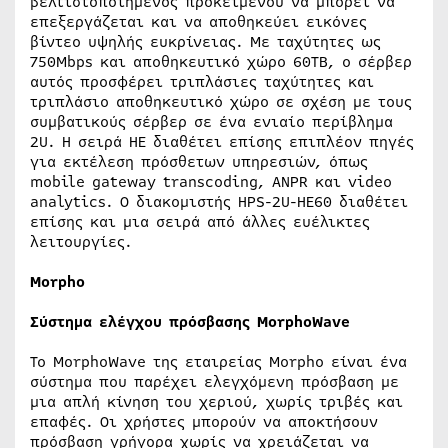
βελτιστοποιημένος προκειμένου να μπορεί να
επεξεργάζεται και να αποθηκεύει εικόνες
βίντεο υψηλής ευκρίνειας. Με ταχύτητες ως
750Mbps και αποθηκευτικό χώρο 60TB, ο σέρβερ
αυτός προσφέρει τριπλάσιες ταχύτητες και
τριπλάσιο αποθηκευτικό χώρο σε σχέση με τους
συμβατικούς σέρβερ σε ένα ενιαίο περίβλημα
2U. Η σειρά HE διαθέτει επίσης επιπλέον πηγές
για εκτέλεση πρόσθετων υπηρεσιών, όπως
mobile gateway transcoding, ANPR και video
analytics. Ο διακομιστής HPS-2U-HE60 διαθέτει
επίσης και μια σειρά από άλλες ευέλικτες
λειτουργίες.
Morpho
Σύστημα ελέγχου πρόσβασης MorphoWave
Το MorphoWave της εταιρείας Morpho είναι ένα
σύστημα που παρέχει ελεγχόμενη πρόσβαση με
μια απλή κίνηση του χεριού, χωρίς τριβές και
επαφές. Οι χρήστες μπορούν να αποκτήσουν
πρόσβαση γρήγορα χωρίς να χρειάζεται να