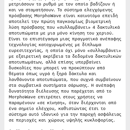
μετριάσουν το ρυθμό με τον οποίο βαδίζουν ή
και να σταματήσουν. Το σύστημα ελεγχόμενης
πρόσβασης MorphoWave είναι καινοτόμο επειδή
αποτελεί την πρώτη παγκοσμίως βιομετρική
λύση πρόσβασης που «συλλαμβάνει» 4 δακτυλικά
αποτυπώματα με μια μόνο κίνηση του χεριού.
Είναι το επιστέγασμα μιας πραγματικά ανέπαφης
τεχνολογίας κατοχυρωμένης με δίπλωμα
ευρεσιτεχνίας, η οποία όχι μόνο «συλλαμβάνει»
με εξαιρετική ακρίβεια τα δεδομένα δακτυλικών
αποτυπωμάτων, αλλά επίσης υπερβαίνει
δυσκολίες που μπορεί να προκύπτουν από
θέματα όπως υγρά ή ξηρά δάκτυλα και
λανθάνοντα αποτυπώματα, που συχνά συμβαίνουν
στα συμβατικά συστήματα σάρωσης. Η ανέπαφη
δυνατότητα διέλευσης που παρέχεται από το
MorphoWave επιτρέπει στους χρήστες να
παραμένουν «σε κίνηση», όταν διέρχονται από
ένα σημείο ελέγχου, καθιστώντας έτσι το
σύστημα αυτό ιδανικό για την παροχή ασφάλειας
σε περιοχές και χώρους υψηλής κυκλοφορίας.