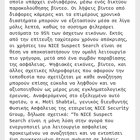
οποίο υπάρχει ενδιαφέρον, μέσω ενός δικτύου
παρακολούθησης βίντεο. Οι λήψεις βίντεο από
διάφορες κάμερες και τα επιμέρους χρονικά
διαστήματα μπορούν να εξεταστούν μέσα σε λίγα
μόλις λεπτά, καθώς το σύστημα φιλτράρει
αυτόματα το 95% των άσχετων εικόνων. Εκτός
από την επίτευξη ταχύτερου χρόνου απόκρισης,
οι χρήστες του NICE Suspect Search είναι σε
θέση να αποκαταστήσoυν την ομαλή λειτουργία
πιο γρήγορα, μετά από ένα συμβάν παραβίασης
της ασφάλειας. Ψηφιακές εικόνες, βίντεο, και
άλλες σχετικές πληροφορίες που αφορούν την
τοποθεσία που σχετίζεται με κάθε αναζήτηση
μπορούν επίσης εύκολα να ληφθούν και να
αξιοποιηθούν ως μέρος μιας εγκληματολογικής
έρευνας. Αναφερόμενος στο εξελιγμένο αυτό
προϊόν, ο κ. Moti Shabtai, γενικός διευθυντής
Φυσικής Ασφάλειας της εταιρείας NICE Security
Group, δήλωσε σχετικά: “Το NICE Suspect
Search είναι η μόνη λύση στην αγορά που
ενεργοποιεί μια λειτουργία ασφαλείας
προκειμένου να αναζητήσει και να εντοπίσει
ένα συγκεκριμένο άτομο ανάμεσα σε λήψεις