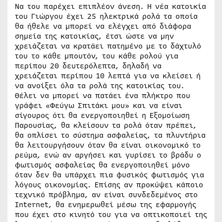
Να του παρέχει επιπλέον άνεση. Η νέα κατοικία
του Γιώργου έχει 25 ηλεκτρικά ρολά τα οποία
θα ήθελε να μπορεί να ελέγχει από διάφορα
σημεία της κατοικίας, έτσι ώστε να μην
χρειάζεται να κρατάει πατημένο με το δάχτυλό
του το κάθε μπουτόν, του κάθε ρολού για
περίπου 20 δευτερόλεπτα, δηλαδή να
χρειάζεται περίπου 10 λεπτά για να κλείσει ή
να ανοίξει όλα τα ρολά της κατοικίας του.
Θέλει να μπορεί να πατάει ένα πλήκτρο που
γράφει «Φεύγω Σπιτάκι μου» και να είναι
σίγουρος ότι θα ενεργοποιηθεί η Εξομοίωση
Παρουσίας, θα κλείσουν τα ρολά όταν πρέπει,
θα οπλίσει το σύστημα ασφαλείας, τα πλυντήρια
θα λειτουργήσουν όταν θα είναι οικονομικό το
ρεύμα, ενώ αν αργήσει και γυρίσει το βράδυ ο
φωτισμός ασφαλείας θα ενεργοποιηθεί μόνο
όταν δεν θα υπάρχει πια φυσικός φωτισμός για
λόγους οικονομίας. Επίσης αν προκύψει κάποιο
τεχνικό πρόβλημα, αν είναι συνδεδεμένος στο
Internet, θα ενημερωθεί μέσω της εφαρμογής
που έχει στο κινητό του για να οπτικοποιεί της