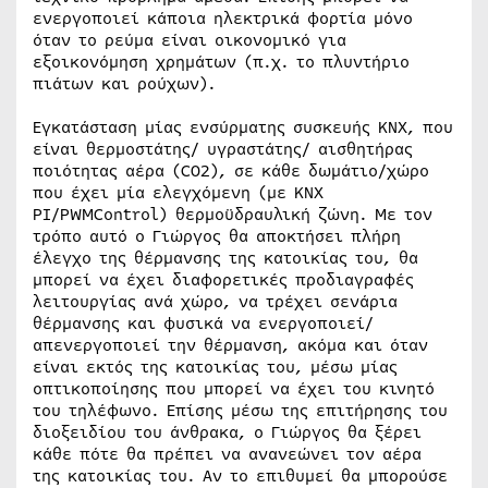
ενεργοποιεί κάποια ηλεκτρικά φορτία μόνο
όταν το ρεύμα είναι οικονομικό για
εξοικονόμηση χρημάτων (π.χ. το πλυντήριο
πιάτων και ρούχων).
Εγκατάσταση μίας ενσύρματης συσκευής ΚΝΧ, που
είναι θερμοστάτης/ υγραστάτης/ αισθητήρας
ποιότητας αέρα (CO2), σε κάθε δωμάτιο/χώρο
που έχει μία ελεγχόμενη (με KNX
PI/PWMControl) θερμοϋδραυλική ζώνη. Με τον
τρόπο αυτό ο Γιώργος θα αποκτήσει πλήρη
έλεγχο της θέρμανσης της κατοικίας του, θα
μπορεί να έχει διαφορετικές προδιαγραφές
λειτουργίας ανά χώρο, να τρέχει σενάρια
θέρμανσης και φυσικά να ενεργοποιεί/
απενεργοποιεί την θέρμανση, ακόμα και όταν
είναι εκτός της κατοικίας του, μέσω μίας
οπτικοποίησης που μπορεί να έχει του κινητό
του τηλέφωνο. Επίσης μέσω της επιτήρησης του
διοξειδίου του άνθρακα, ο Γιώργος θα ξέρει
κάθε πότε θα πρέπει να ανανεώνει τον αέρα
της κατοικίας του. Αν το επιθυμεί θα μπορούσε