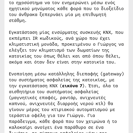
το ηχοσύστημα να τον ενημερώνει μέσω ενός
ηχητικού μηνύματος κάθε φορά που το διοξείδιο
του άνθρακα ξεπερνάει μία μη επιθυμητή
στάθμη.
Εγκατάσταση μίας ενσύρματης συσκευής ΚΝΧ, που
εκπέμπει IR κωδικούς, ανά χώρο που έχει
κλιματιστική μονάδα, προκειμένου ο Γιώργος να
ελέγξει τον κλιματισμό των δωματίων της
κατοικίας του όπως θέλει και από όπου θέλει,
ακόμα και όταν δεν είναι στην κατοικία του.
Ενοποίηση μέσω κατάλληλης διεπαφής (gateway)
του συστήματος ασφαλείας της κατοικίας, με
την εγκατάσταση ΚΝΧ (
εικόνα 7
). Έτσι, όλα τα
αισθητήρια του συστήματος ασφαλείας
(μαγνητικές επαφές, ραντάρ, ανιχνευτές
καπνού, ανιχνευτές διαρροής νερού κτλ) θα
γίνουν μέρος του κτιριακού αυτοματισμού με
τεράστια οφέλη για τον Γιώργο. Για
παράδειγμα, κάθε φορά που τον χειμώνα ή το
καλοκαίρι ανοίγει ένα παράθυρο σε ένα