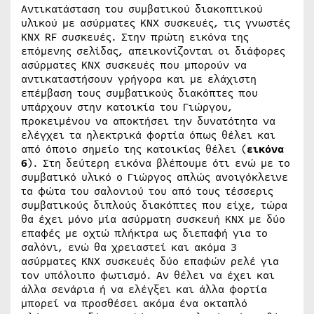
Αντικατάσταση του συμβατικού διακοπτικού
υλικού με ασύρματες KNX συσκευές, τις γνωστές
KNX RF συσκευές. Στην πρώτη εικόνα της
επόμενης σελίδας, απεικονίζονται οι διάφορες
ασύρματες ΚΝΧ συσκευές που μπορούν να
αντικαταστήσουν γρήγορα και με ελάχιστη
επέμβαση τους συμβατικούς διακόπτες που
υπάρχουν στην κατοικία του Γιώργου,
προκειμένου να αποκτήσει την δυνατότητα να
ελέγχει τα ηλεκτρικά φορτία όπως θέλει και
από όποιο σημείο της κατοικίας θέλει (
εικόνα
6
). Στη δεύτερη εικόνα βλέπουμε ότι ενώ με το
συμβατικό υλικό ο Γιώργος απλώς ανοιγόκλεινε
τα φώτα του σαλονιού του από τους τέσσερις
συμβατικούς διπλούς διακόπτες που είχε, τώρα
θα έχει μόνο μία ασύρματη συσκευή ΚΝΧ με δύο
επαφές με οχτώ πλήκτρα ως διεπαφή για το
σαλόνι, ενώ θα χρειαστεί και ακόμα 3
ασύρματες ΚΝΧ συσκευές δύο επαφών ρελέ για
τον υπόλοιπο φωτισμό. Αν θέλει να έχει και
άλλα σενάρια ή να ελέγξει και άλλα φορτία
μπορεί να προσθέσει ακόμα ένα οκταπλό