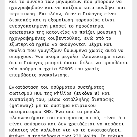
και το σύνολο των μηνυμάτων που μπορούν να
ηχογραφηθούν και να παίζουν κατά συνθήκη και
περίπτωση. Επιπλέον, όταν ο Γιώργος είναι
διακοπές και η εξομοίωση παρουσίας είναι
ενεργοποιημένη μπορεί το ηχοσύστημα,
εσωτερικά της κατοικίας να παίζει μουσική ή
ηχογραφημένες κουβεντούλες, ενώ από τα
εξωτερικά ηχεία να ακούγονται μέχρι και
σκυλιά που γαυγίζουν θυμωμένα χωρίς αυτά να
υπάρχουν. Ένα ακόμα μεγάλο πλεονέκτημα είναι
ότι ο Γιώργος μπορεί όποτε θέλει να προσθέσει
νέα ασύρματα ηχεία SONOS του χωρίς
επεμβάσεις ανακαίνισης.
Εγκατάσταση του ασύρματου συστήματος
φωτισμού HUE της Philips (
εικόνα 9
) και
ενοποίησή του, μέσω κατάλληλης διεπαφής
(gateway) με το σύστημα κτιριακού
αυτοματισμού ΚΝΧ. Ένα από τα μεγάλα
πλεονεκτήματα του συστήματος αυτού, είναι ότι
είναι ασύρματο και δεν χρειάζεται να περάσει
κάποιος νέα καλώδια για να το εγκαταστήσει.
Φτάνει η τροφοδοσία των 230 Volts. Το τελικό