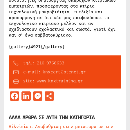
δυνατότητες δημιουργίας υπέροχων κτιριακών
εμπειριών, προσφέροντας στα κτίρια
τεχνολογική μακροβιότητα, ευελιξία και
προσαρμογή σε ότι νέο μας επιφυλάσσει το
τεχνολογικό κτιριακό μέλλον και αν
σχεδιαστούν σχολαστικά και σωστά, γιατί όχι
και σ’ ένα σαββατοκύριακο.
{gallery}4921{/gallery}
τηλ.: 210 9768633
e-mail: knxcert@otenet.gr
site: www.knxtraining.gr
Facebook
LinkedIn
Messenger
Μοιραστείτε
ΑΛΛΑ ΑΡΘΡΑ ΣΕ ΑΥΤΗ ΤΗΝ ΚΑΤΗΓΟΡΙΑ
Hikvision: Αναβάθμιση στην μεταφορά με την