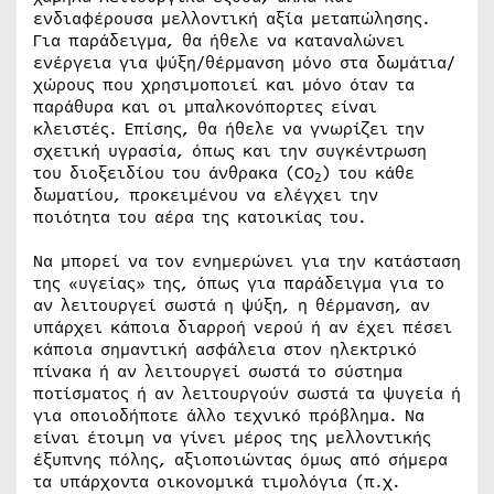
ενδιαφέρουσα μελλοντική αξία μεταπώλησης.
Για παράδειγμα, θα ήθελε να καταναλώνει
ενέργεια για ψύξη/θέρμανση μόνο στα δωμάτια/
χώρους που χρησιμοποιεί και μόνο όταν τα
παράθυρα και οι μπαλκονόπορτες είναι
κλειστές. Επίσης, θα ήθελε να γνωρίζει την
σχετική υγρασία, όπως και την συγκέντρωση
του διοξειδίου του άνθρακα (CO
) του κάθε
2
δωματίου, προκειμένου να ελέγχει την
ποιότητα του αέρα της κατοικίας του.
Να μπορεί να τον ενημερώνει για την κατάσταση
της «υγείας» της, όπως για παράδειγμα για το
αν λειτουργεί σωστά η ψύξη, η θέρμανση, αν
υπάρχει κάποια διαρροή νερού ή αν έχει πέσει
κάποια σημαντική ασφάλεια στον ηλεκτρικό
πίνακα ή αν λειτουργεί σωστά το σύστημα
ποτίσματος ή αν λειτουργούν σωστά τα ψυγεία ή
για οποιοδήποτε άλλο τεχνικό πρόβλημα. Να
είναι έτοιμη να γίνει μέρος της μελλοντικής
έξυπνης πόλης, αξιοποιώντας όμως από σήμερα
τα υπάρχοντα οικονομικά τιμολόγια (π.χ.