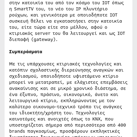
στην κατοικία του από τον κόσμο του IOT όπως
η SmartTV του, το νέο του IP πλυντήριο
ρούχων, και γενικότερα με οποιοδήποτε ΙΟΤ
συσκευή θέλει να εγκαταστήσει στην κατοικία
του, είτε τώρα είτε στο μέλλον, αφού ο
κτιριακός server του θα λειτουργεί και ως ΙΟΤ
διεπαφή (gateway).
Συμπεράσματα
Με τις υπάρχουσες κτιριακές τεχνολογίες και
κατόπιν σχολαστικής διερεύνησης αναγκών και
σχεδιασμού, οποιοδήποτε υφιστάμενο κτίριο
μπορεί να μετατραπεί, με ελάχιστες επεμβάσεις
ανακαίνισης και σε μικρό χρονικό διάστημα, σε
ένα έξυπνο, πράσινο, οικονομικό, άνετο και
λειτουργικό κτίριο, εκπληρώνοντας με τον
καλύτερο οικονομο-τεχνικό τρόπο τις ανάγκες
του ιδιοκτήτη/χρήστη του. Τεχνολογίες
καινοτόμες και ανοιχτές όπως το ΚΝΧ, που
υποστηρίζεται σήμερα από περισσότερα από 400
brands παγκοσμίως, προσφέρουν εκπληκτικές