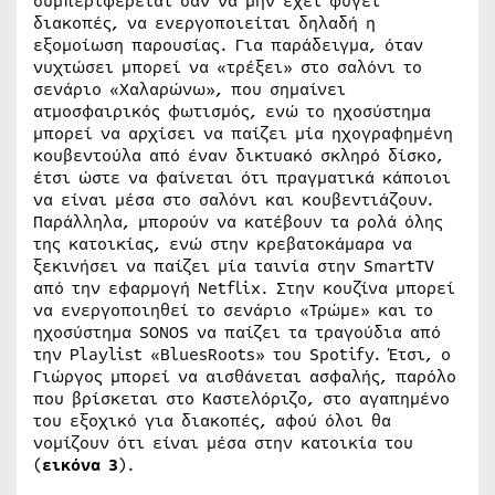
συμπεριφέρεται σαν να μην έχει φύγει
διακοπές, να ενεργοποιείται δηλαδή η
εξομοίωση παρουσίας. Για παράδειγμα, όταν
νυχτώσει μπορεί να «τρέξει» στο σαλόνι το
σενάριο «Χαλαρώνω», που σημαίνει
ατμοσφαιρικός φωτισμός, ενώ το ηχοσύστημα
μπορεί να αρχίσει να παίζει μία ηχογραφημένη
κουβεντούλα από έναν δικτυακό σκληρό δίσκο,
έτσι ώστε να φαίνεται ότι πραγματικά κάποιοι
να είναι μέσα στο σαλόνι και κουβεντιάζουν.
Παράλληλα, μπορούν να κατέβουν τα ρολά όλης
της κατοικίας, ενώ στην κρεβατοκάμαρα να
ξεκινήσει να παίζει μία ταινία στην SmartTV
από την εφαρμογή Netflix. Στην κουζίνα μπορεί
να ενεργοποιηθεί το σενάριο «Τρώμε» και το
ηχοσύστημα SONOS να παίζει τα τραγούδια από
την Playlist «BluesRoots» του Spotify. Έτσι, ο
Γιώργος μπορεί να αισθάνεται ασφαλής, παρόλο
που βρίσκεται στο Καστελόριζο, στο αγαπημένο
του εξοχικό για διακοπές, αφού όλοι θα
νομίζουν ότι είναι μέσα στην κατοικία του
(
εικόνα 3
).