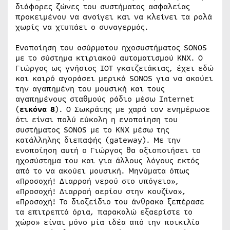
διάφορες ζώνες του συστήματος ασφαλείας
προκειμένου να ανοίγει και να κλείνει τα ρολά
χωρίς να χτυπάει ο συναγερμός.
Ενοποίηση του ασύρματου ηχοσυστήματος SONOS
με το σύστημα κτιριακού αυτοματισμού ΚΝΧ. Ο
Γιώργος ως γνήσιος ΙΟΤ γκατζετάκιας, έχει εδώ
και καιρό αγοράσει μερικά SONOS για να ακούει
την αγαπημένη του μουσική και τους
αγαπημένους σταθμούς ράδιο μέσω Internet
(
εικόνα 8
). O Σωκράτης με χαρά τον ενημέρωσε
ότι είναι πολύ εύκολη η ενοποίηση του
συστήματος SONOS με το ΚΝΧ μέσω της
κατάλληλης διεπαφής (gateway). Με την
ενοποίηση αυτή ο Γιώργος θα αξιοποιήσει το
ηχοσύστημα του και για άλλους λόγους εκτός
από το να ακούει μουσική. Μηνύματα όπως
«Προσοχή! Διαρροή νερού στο υπόγειο»,
«Προσοχή! Διαρροή αερίου στην κουζίνα»,
«Προσοχή! Το διοξείδιο του άνθρακα ξεπέρασε
τα επιτρεπτά όρια, παρακαλώ εξαερίστε το
χώρο» είναι μόνο μία ιδέα από την ποικιλία