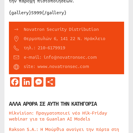
την παροχή πιστοποιήσεων.
{gallery}5999{/gallery}
Novatron Security Distribution
Θερμοπυλών 6, 141 22 Ν. Ηράκλειο
τηλ.: 210-6179919
e-mail: info@novatronsec.com
site: www.novatronsec.com
Facebook
LinkedIn
Messenger
Μοιραστείτε
ΑΛΛΑ ΑΡΘΡΑ ΣΕ ΑΥΤΗ ΤΗΝ ΚΑΤΗΓΟΡΙΑ
Hikvision: Πραγματοποιεί νέο Hik-Friday
webinar για τα Guanlan AI Models
Rakson S.A.: Η Μούρθια ανοίγει την πόρτα στη