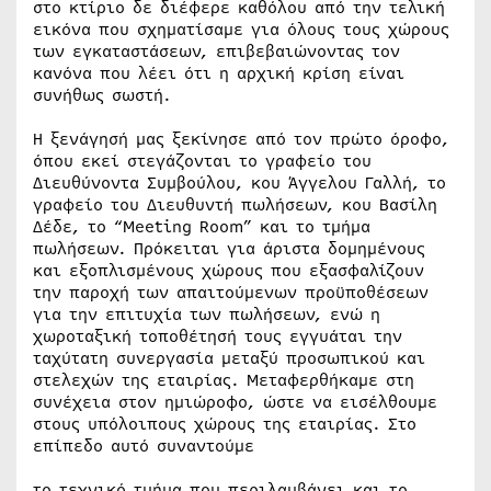
στο κτίριο δε διέφερε καθόλου από την τελική
εικόνα που σχηματίσαμε για όλους τους χώρους
των εγκαταστάσεων, επιβεβαιώνοντας τον
κανόνα που λέει ότι η αρχική κρίση είναι
συνήθως σωστή.
Η ξενάγησή μας ξεκίνησε από τον πρώτο όροφο,
όπου εκεί στεγάζονται το γραφείο του
Διευθύνοντα Συμβούλου, κου Άγγελου Γαλλή, το
γραφείο του Διευθυντή πωλήσεων, κου Βασίλη
Δέδε, το “Meeting Room” και το τμήμα
πωλήσεων. Πρόκειται για άριστα δομημένους
και εξοπλισμένους χώρους που εξασφαλίζουν
την παροχή των απαιτούμενων προϋποθέσεων
για την επιτυχία των πωλήσεων, ενώ η
χωροταξική τοποθέτησή τους εγγυάται την
ταχύτατη συνεργασία μεταξύ προσωπικού και
στελεχών της εταιρίας. Μεταφερθήκαμε στη
συνέχεια στον ημιώροφο, ώστε να εισέλθουμε
στους υπόλοιπους χώρους της εταιρίας. Στο
επίπεδο αυτό συναντούμε
το τεχνικό τμήμα που περιλαμβάνει και το