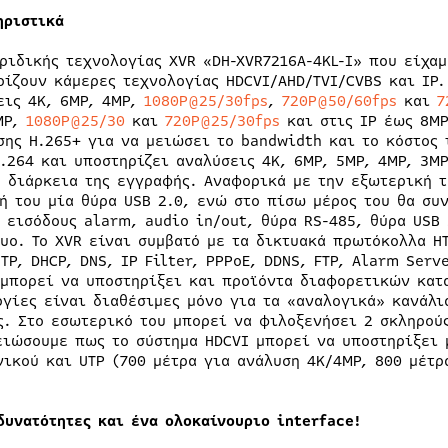
ηριστικά
βριδικής τεχνολογίας XVR «DH-XVR7216A-4KL-I» που είχα
ρίζουν κάμερες τεχνολογίας HDCVI/AHD/TVI/CVBS και IP.
εις 4K, 6MP, 4MP,
1080P@25/30fps
,
720P@50/60fps
και
7
MP,
1080P@25/30
και
720P@25/30fps
και στις IP έως 8MP
σης H.265+ για να μειώσει το bandwidth και το κόστος
.264 και υποστηρίζει αναλύσεις 4K, 6MP, 5MP, 4MP, 3MP
η διάρκεια της εγγραφής. Αναφορικά με την εξωτερική τ
ή του μία θύρα USB 2.0, ενώ στο πίσω μέρος του θα συ
6 εισόδους alarm, audio in/out, θύρα RS-485, θύρα USB
υο. Το XVR είναι συμβατό με τα δικτυακά πρωτόκολλα HT
TP, DHCP, DNS, IP Filter, PPPoE, DDNS, FTP, Alarm Serv
 μπορεί να υποστηρίξει και προϊόντα διαφορετικών κατ
ργίες είναι διαθέσιμες μόνο για τα «αναλογικά» κανάλι
ς. Στο εσωτερικό του μπορεί να φιλοξενήσει 2 σκληρούς
ειώσουμε πως το σύστημα HDCVI μπορεί να υποστηρίξει 
νικού και UTP (700 μέτρα για ανάλυση 4K/4MP, 800 μέτρ
δυνατότητες και ένα ολοκαίνουριο
interface!