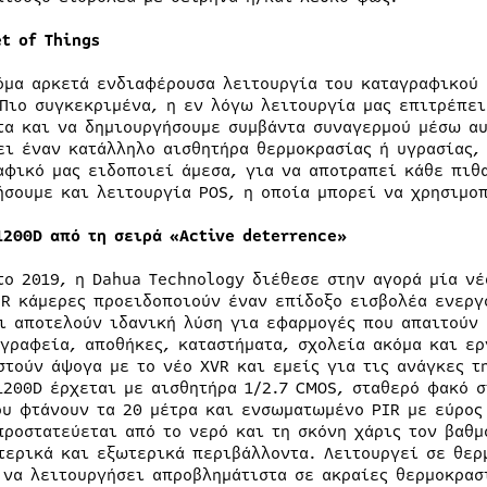
et
of
Things
όμα αρκετά ενδιαφέρουσα λειτουργία του καταγραφικού 
 Πιο συγκεκριμένα, η εν λόγω λειτουργία μας επιτρέπε
τα και να δημιουργήσουμε συμβάντα συναγερμού μέσω αυ
ει έναν κατάλληλο αισθητήρα θερμοκρασίας ή υγρασίας, 
αφικό μας ειδοποιεί άμεσα, για να αποτραπεί κάθε πιθα
ήσουμε και λειτουργία POS, η οποία μπορεί να χρησιμοπ
1200D από
τη
σειρά
«Active deterrence»
το 2019, η Dahua Technology διέθεσε στην αγορά μία νέ
IR κάμερες προειδοποιούν έναν επίδοξο εισβολέα ενεργ
ι αποτελούν ιδανική λύση για εφαρμογές που απαιτούν
 γραφεία, αποθήκες, καταστήματα, σχολεία ακόμα και ε
στούν άψογα με το νέο XVR και εμείς για τις ανάγκες τ
1200D έρχεται με αισθητήρα 1/2.7 CMOS, σταθερό φακό 
ου φτάνουν τα 20 μέτρα και ενσωματωμένο PIR με εύρος 
προστατεύεται από το νερό και τη σκόνη χάρις τον βαθμ
τερικά και εξωτερικά περιβάλλοντα. Λειτουργεί σε θερμ
 να λειτουργήσει απροβλημάτιστα σε ακραίες θερμοκρασ