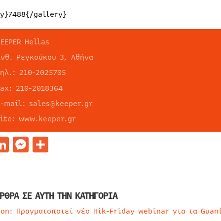
ry}7488{/gallery}
KEEPER Hellas
Ανθ. Ρεγκούκου 3, Αθήνα
τηλ.: 210-2025705
fax: 210-2018364
e-mail: sales@keeper.gr
site: www.keeper.gr
acebook
LinkedIn
Messenger
Μοιραστείτε
ΡΘΡΑ ΣΕ ΑΥΤΗ ΤΗΝ ΚΑΤΗΓΟΡΙΑ
ion: Πραγματοποιεί νέο Hik-Friday webinar για τα Guan