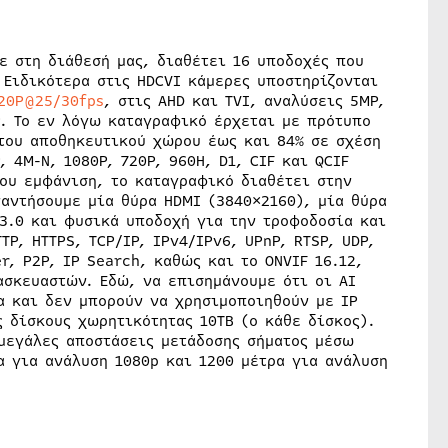
με στη διάθεσή μας, διαθέτει 16 υποδοχές που
 Ειδικότερα στις HDCVI κάμερες υποστηρίζονται
20P@25/30fps
, στις AHD και TVI, αναλύσεις 5MP,
. Το εν λόγω καταγραφικό έρχεται με πρότυπο
 του αποθηκευτικού χώρου έως και 84% σε σχέση
, 4M-N, 1080P, 720P, 960H, D1, CIF και QCIF
ου εμφάνιση, το καταγραφικό διαθέτει στην
ναντήσουμε μία θύρα HDMI (3840×2160), μία θύρα
 3.0 και φυσικά υποδοχή για την τροφοδοσία και
TP, HTTPS, TCP/IP, IPv4/IPv6, UPnP, RTSP, UDP,
er, P2P, IP Search, καθώς και το ONVIF 16.12,
ασκευαστών. Εδώ, να επισημάνουμε ότι οι AI
α και δεν μπορούν να χρησιμοποιηθούν με IP
 δίσκους χωρητικότητας 10TB (ο κάθε δίσκος).
μεγάλες αποστάσεις μετάδοσης σήματος μέσω
α για ανάλυση 1080p και 1200 μέτρα για ανάλυση