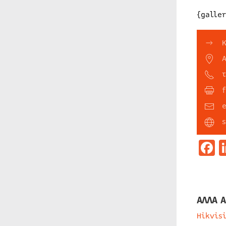
{galle
F
ΑΛΛΑ Α
Hikvis