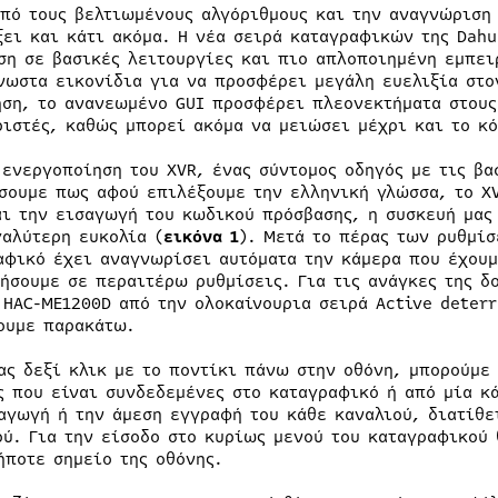
από τους βελτιωμένους αλγόριθμους και την αναγνώριση
ξει και κάτι ακόμα. Η νέα σειρά καταγραφικών της Dahu
ση σε βασικές λειτουργίες και πιο απλοποιημένη εμπειρ
νωστα εικονίδια για να προσφέρει μεγάλη ευελιξία στον
ήση, το ανανεωμένο GUI προσφέρει πλεονεκτήματα στους
ριστές, καθώς μπορεί ακόμα να μειώσει μέχρι και το κό
 ενεργοποίηση του XVR, ένας σύντομος οδηγός με τις βα
σουμε πως αφού επιλέξουμε την ελληνική γλώσσα, το XV
αι την εισαγωγή του κωδικού πρόσβασης, η συσκευή μας 
γαλύτερη ευκολία (
εικόνα 1
). Μετά το πέρας των ρυθμίσ
αφικό έχει αναγνωρίσει αυτόματα την κάμερα που έχουμ
ήσουμε σε περαιτέρω ρυθμίσεις. Για τις ανάγκες της δο
 HAC-ME1200D από την ολοκαίνουρια σειρά Active deterr
ουμε παρακάτω.
ας δεξί κλικ με το ποντίκι πάνω στην οθόνη, μπορούμε
ς που είναι συνδεδεμένες στο καταγραφικό ή από μία κά
αγωγή ή την άμεση εγγραφή του κάθε καναλιού, διατίθε
ού. Για την είσοδο στο κυρίως μενού του καταγραφικού 
ήποτε σημείο της οθόνης.