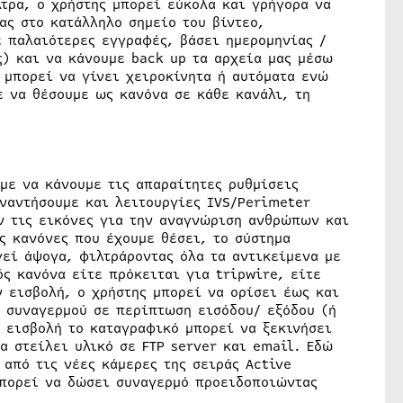
τρα, ο χρήστης μπορεί εύκολα και γρήγορα να
ας στο κατάλληλο σημείο του βίντεο,
ε παλαιότερες εγγραφές, βάσει ημερομηνίας /
ς) και να κάνουμε back up τα αρχεία μας μέσω
 μπορεί να γίνει χειροκίνητα ή αυτόματα ενώ
 να θέσουμε ως κανόνα σε κάθε κανάλι, τη
με να κάνουμε τις απαραίτητες ρυθμίσεις
ναντήσουμε και λειτουργίες IVS/Perimeter
υν τις εικόνες για την αναγνώριση ανθρώπων και
ς κανόνες που έχουμε θέσει, το σύστημα
γεί άψογα, φιλτράροντας όλα τα αντικείμενα με
ς κανόνα είτε πρόκειται για tripwire, είτε
 εισβολή, ο χρήστης μπορεί να ορίσει έως και
η συναγερμού σε περίπτωση εισόδου/ εξόδου (ή
 εισβολή το καταγραφικό μπορεί να ξεκινήσει
α στείλει υλικό σε FTP server και email. Εδώ
από τις νέες κάμερες της σειράς Active
μπορεί να δώσει συναγερμό προειδοποιώντας