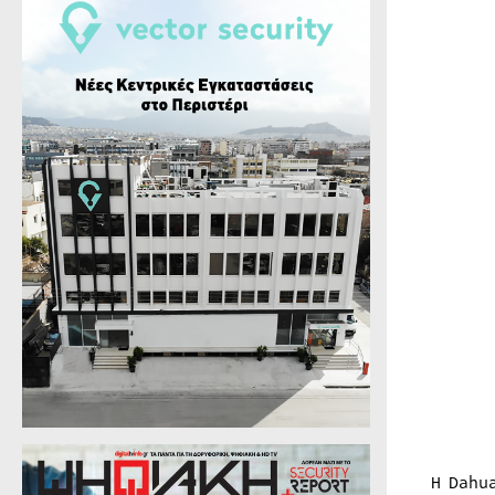
Η Dahu