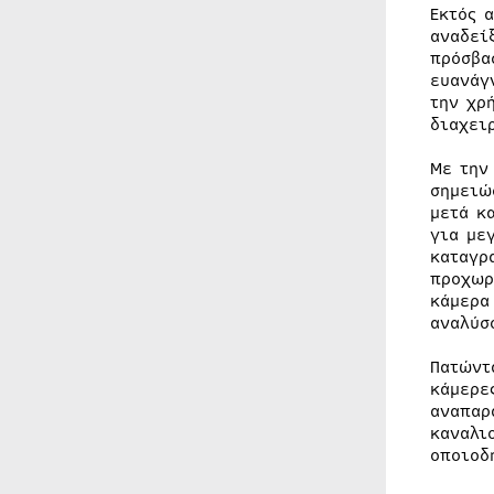
Εκτός 
αναδεί
πρόσβα
ευανάγ
την χρ
διαχει
Με την
σημειώ
μετά κ
για με
καταγρ
προχωρ
κάμερα
αναλύσ
Πατώντ
κάμερε
αναπαρ
καναλι
οποιοδ