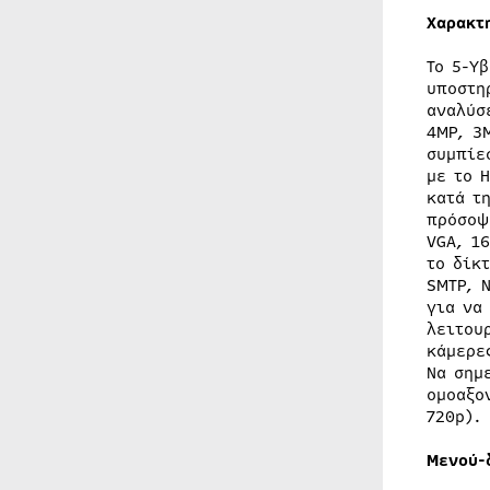
Χαρακτ
Το 5-Υ
υποστη
αναλύσ
4MP, 3
συμπίε
με το H
κατά τ
πρόσοψ
VGA, 1
το δίκτ
SMTP, N
για να
λειτου
κάμερε
Να σημ
ομοαξο
720p).
Μενού-