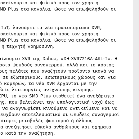
λοκαίνουριο και φιλικό προς τον χρήστη
SMD Plus στα κανάλια, ώστε να επωφεληθούν οι
IoT, λανσάρει τα νέα πρωτοποριακά XVR,
λοκαίνουριο και φιλικό προς τον χρήστη
SMD Plus στα κανάλια, ώστε να επωφεληθούν οι
 η τεχνητή νοημοσύνη.
αίνουριο XVR της Dahua, «DH-XVR7216A-4KL-I». Η
οστά ψευδούς συναγερμού, αλλά και το κόστος
ους πελάτες που αναζητούν προϊόντα ικανά να
 σε εξωτερικούς, εσωτερικούς χώρους και για
ό καμερών, τα νέα XVR έρχονται με την
βείς λειτουργίες ανίχνευσης κίνησης.
PU, το νέο SMD Plus υιοθετεί ένα ανεξάρτητο
ης, που βελτιώνει την υπολογιστική ισχύ έως
ί να αναγνωρίσει κινούμενα αντικείμενα και να
φευχθούν αποτελεσματικά οι ψευδείς συναγερμοί
πότομες μεταβολές φωτισμού ή άλλους
να αναζητήσει εύκολα ανθρώπους και οχήματα
ο κατά την αναζήτηση.