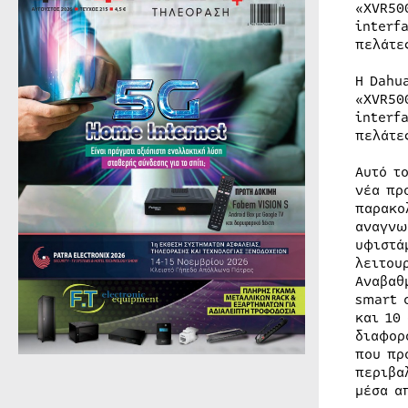
«XVR50
interf
πελάτε
Η Dahu
«XVR50
interf
πελάτε
Αυτό τ
νέα πρ
παρακο
αναγνω
υφιστά
λειτου
Αναβαθ
smart 
και 10
διαφορ
που πρ
περιβα
μέσα α