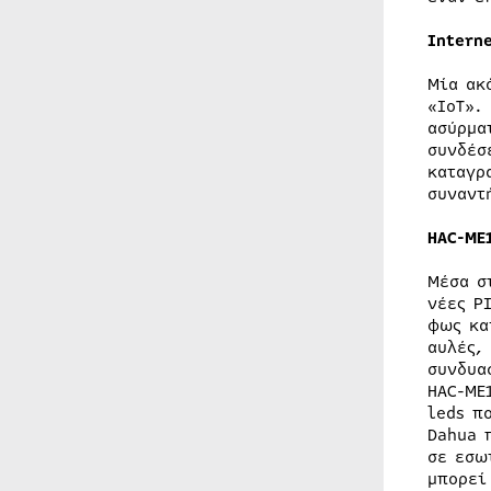
Intern
Μία ακ
«IoT».
ασύρμα
συνδέσ
καταγρ
συναντ
HAC-ME
Μέσα σ
νέες P
φως κα
αυλές,
συνδυα
HAC-ME
leds π
Dahua 
σε εσω
μπορεί