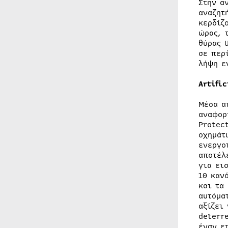
Στην α
αναζητ
κερδίζ
ώρας, 
θύρας 
σε περ
λήψη ε
Artifi
Μέσα α
αναφορ
Protec
οχημάτ
ενεργο
αποτέλ
για ει
10 καν
και τα
αυτόμα
αξίζει
deterr
έναν ε