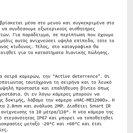
βρίσκεται μέσα στο μενού και συγκεκριμένα στο
ι να συνδέσουμε εξωτερικούς αισθητήρες
τών. Για παράδειγμα, σε περίπτωση που έχουμε
μόλις αυτός ανιχνεύσει υψηλά επίπεδα, τότε το
νός κίνδυνος. Τέλος, στο καταγραφικό θα
οιηθεί για τα καταστήματα λιανικής πώλησης.
α σειρά καμερών, την “Active deterrence”. Οι
οποιώντας ταυτόχρονα τη σειρήνα και το λευκό
 υψηλή προστασία και επαλήθευση βίντεο όπως
ργοστάσια. Οι εν λόγω κάμερες μπορούν να
ης δοκιμής, λάβαμε την κάμερα «HAC-ME1200D». Η
στα 2.8mm και ανάλυση 2MP. Διαθέτει Smart IR
ανίχνευσης τα 10 μέτρα/110°. Η νέα κάμερα της
ό στεγανότητας IP67 και μπορεί να τοποθετηθεί
οκρασίες μεταξύ -20°C και +60°C και έτσι
ίες.