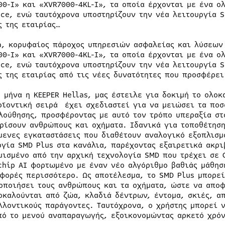
00-I» και «XVR7000-4KL-I», τα οποία έρχονται με ένα ο
ace, ενώ ταυτόχρονα υποστηρίζουν την νέα λειτουργία 
ς της εταιρίας…
a, κορυφαίος πάροχος υπηρεσιών ασφαλείας και λύσεων 
00-I» και «XVR7000-4KL-I», τα οποία έρχονται με ένα ο
ace, ενώ ταυτόχρονα υποστηρίζουν την νέα λειτουργία 
ς της εταιρίας από τις νέες δυνατότητες που προσφέρει
ο μήνα η KEEPER Hellas, μας έστειλε για δοκιμή το ολοκ
οϊοντική σειρά έχει σχεδιαστεί για να μειώσει τα ποσ
λούθησης, προσφέροντας με αυτό τον τρόπο υπεραξία στ
ρίσουν ανθρώπους και οχήματα. Ιδανικά για τοποθέτηση
μενες εγκαταστάσεις που διαθέτουν αναλογικό εξοπλισμ
ργία SMD Plus στα κανάλια, παρέχοντας εξαιρετικά ακρι
μισμένο από την αρχική τεχνολογία SMD που τρέχει σε C
chip AI φορτωμένο με έναν νέο αλγόριθμο βαθιάς μάθησ
 φορές περισσότερο. Ως αποτέλεσμα, το SMD Plus μπορε
οποιήσει τους ανθρώπους και τα οχήματα, ώστε να απο
οκαλούνται από ζώα, κλαδιά δέντρων, έντομα, σκιές, α
λλοντικούς παράγοντες. Ταυτόχρονα, ο χρήστης μπορεί 
πό το μενού αναπαραγωγής, εξοικονομώντας αρκετό χρόν