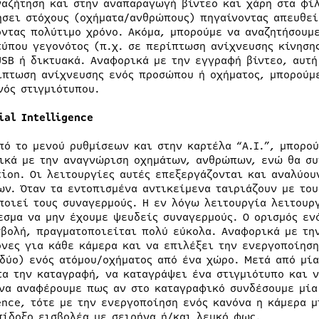
ναζήτηση και στην αναπαραγωγή βίντεο και χάρη στα φίλ
ήσει στόχους (οχήματα/ανθρώπους) πηγαίνοντας απευθεί
οντας πολύτιμο χρόνο. Ακόμα, μπορούμε να αναζητήσουμ
τύπου γεγονότος (π.χ. σε περίπτωση ανίχνευσης κίνηση
USB ή δικτυακά. Αναφορικά με την εγγραφή βίντεο, αυτή
ίπτωση ανίχνευσης ενός προσώπου ή οχήματος, μπορούμε
νός στιγμιότυπου.
cial
Intelligence
πό το μενού ρυθμίσεων και στην καρτέλα “A.I.”, μπορού
ικά με την αναγνώριση οχημάτων, ανθρώπων, ενώ θα συ
tion. Οι λειτουργίες αυτές επεξεργάζονται και αναλύο
ων. Όταν τα εντοπισμένα αντικείμενα ταιριάζουν με του
ποιεί τους συναγερμούς. Η εν λόγω λειτουργία λειτουρ
εσμα να μην έχουμε ψευδείς συναγερμούς. Ο ορισμός ενό
σβολή, πραγματοποιείται πολύ εύκολα. Αναφορικά με την
όνες για κάθε κάμερα και να επιλέξει την ενεργοποίησ
 δύο) ενός ατόμου/οχήματος από ένα χώρο. Μετά από μία
τα την καταγραφή, να καταγράψει ένα στιγμιότυπο και ν
 να αναφέρουμε πως αν στο καταγραφικό συνδέσουμε μία 
ence, τότε με την ενεργοποίηση ενός κανόνα η κάμερα 
πίδοξο εισβολέα με σειρήνα ή/και λευκό φως.