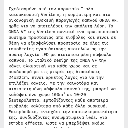
Σχεδιασμένη από τον κορυφαίο Ιταλό
κατασκευαστή Venitem, η κομψότερη και πιο
οικονομική συσκευή παραγωγής καπνού ONDA VF,
ήρθε για να αποτελέσει την απόλυτη λύση. Το
ONDA VF της Venitem συνιστά ένα πρωτοποριακό
σύστημα προστασίας από εισβολές και είναι σε
θέση να εξασφαλίσει προστασία σε όλες τις
τοποθεσίες εγκατάστασης αποτελώντας την
πρώτη λυχνία LED με πιστοποιημένη κάψουλα
καπνού. Το Ιταλικό Design της ONDA VF την
κάνει ελκυστική για κάθε χώρο και σε
συνδυασμό με τις μικρές της διαστάσεις
24x32cm, είναι αρκετός λόγος για να την
επιλέξει κανείς. Με την καινοτόμα και
πιστοποιημένη κάψουλα καπνού της, μπορεί να
3
καλύψει ένα χώρο 100m
σε 10-20
δευτερόλεπτα, εμποδίζοντας κάθε απόπειρα
εισβολής καλύτερα από κάθε άλλη συσκευή.
Επιπρόσθετα, ενισχύει την αποτελεσματικότητα
της, συνδυάζοντας ενσωματωμένα leds, για
strobe effects, ώστε να μπερδέψει ακόμα