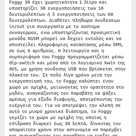
Foggy 30 έχει χωρητικότητα 1 λίτρο και
υποστηρίζει 30 ενεργοποιήσεις των 10
δευτερολέπτων ή 5 ενεργοποιήσεις των 60
δευτερολέπτων. Διαθέτει πληθώρα συνδέσεων
in/out για συνεργασία με το σύστημα
συναγερμού, ενώ υποστηρίζοντας προαιρετική
μονάδα XGSM μπορεί να δεχτεί εντολές και να
αποστείλει πληροφορίες κατάστασης μέσω SMS,
σε έως 6 αριθμούς. Η λειτουργία και η
συμπεριφορά του Foggy προγραμματίζεται μέσω
dip-switch και μέσα από το λογισμικό Xwin της
AVS, με χρήση σύνδεσης USB που βρίσκεται στην
πλακέτα του. Σε πολύ λίγο χρόνο μετά την
ενεργοποίησή του, το Foggy καλύπτει έναν
χώρο με ομίχλη, μειώνοντας την ορατότητα στο
μηδέν, αναγκάζοντας τον παραβάτη να ψάξει
αμέσως για έξοδο διαφυγής, αποτρέποντας την
ενέργειά του. Για να αποτρέψει την κλοπή σε
αυτό το μικρό χρονικό διάστημα, το Foggy
γεμίζει το χώρο με ομίχλη της οποίας η
επίδραση διαρκεί έως 30 λεπτά, δίνοντας τον
απαραίτητο χρόνο στην αστυνομία να παρέμβει
και αναγκάζοντας τον παραβάτη να τρέξει σε