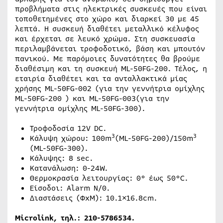
προβλήματα στις ηλεκτρικές συσκευές που είναι
τοποθετημένες στο χώρο και διαρκεί 30 με 45
λεπτά. Η συσκευή διαθέτει μεταλλικό κέλυφος
και έρχεται σε λευκό χρώμα. Στη συσκευασία
περιλαμβάνεται τροφοδοτικό, βάση και μπουτόν
πανικού. Με παρόμοιες δυνατότητες θα βρούμε
διαθέσιμη και τη συσκευή ML-50FG-200. Τέλος, η
εταιρία διαθέτει και τα ανταλλακτικά μίας
χρήσης ML-50FG-002 (για την γεννήτρια ομίχλης
ML-50FG-200 ) και ML-50FG-003(για την
γεννήτρια ομίχλης ML-50FG-300).
Τροφοδοσία 12V DC.
3
3
Κάλυψη χώρου: 100m
(ML-50FG-200)/150m
(ML-50FG-300).
Κάλυψης: 8 sec.
Κατανάλωση: 0-24W.
Θερμοκρασία λειτουργίας: 0° έως 50°C.
Είσοδοι: Αlarm N/0.
Διαστάσεις (ΦxΜ): 10.1×16.8cm.
Microlink,
τηλ
.: 210-5786534.