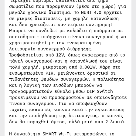
περιέχει θυμίαμα, αποτελείται από ξηρά
σωματίδια που παραμένουν (μέσα στο χώρο) για
μεγάλο χρονικό διάστημα. Το NUBI 4.0 έρχεται
σε μικρές διαστάσεις, με χαμηλή κατανάλωση
και δεν χρειάζεται καν ετήσια συντήρηση!
Μπορεί να συνδεθεί με καλώδιο ή ασύρματα σε
οποιοδήποτε υπάρχοντα πίνακα συναγερμού ή να
χρησιμοποιηθεί με την ενσωματωμένη
λειτουργία συναγερμού διάρρηξης.
Τροφοδοτείται από 12V, όπως αναφέραμε από το
πάνελ συναγερμού-και η κατανάλωσή του είναι
πολύ χαμηλή, μικρότερη από 0,001W. Χάρη στο
ενσωματωμένο PIR, μειώνονται δραστικά οι
πιθανότητες ψευδών συναγερμών. Η πολικότητα
και η λογική των εισόδων μπορούν να
προγραμματιστούν εύκολα μέσω DIP Switch
προκειμένου να προσαρμοστούν σε οποιονδήποτε
πίνακα συναγερμού. Για να αποφευχθούν
τυχαίες εκπομπές καπνού κατά την εγκατάσταση
και την επαλήθευση της λειτουργίας, ο καπνός
δεν θα παραχθεί άμεσα, αλλά μετά από 2 λεπτά.
Η δυνατότητα SMART Wi-Fi μεταμορφώνει το