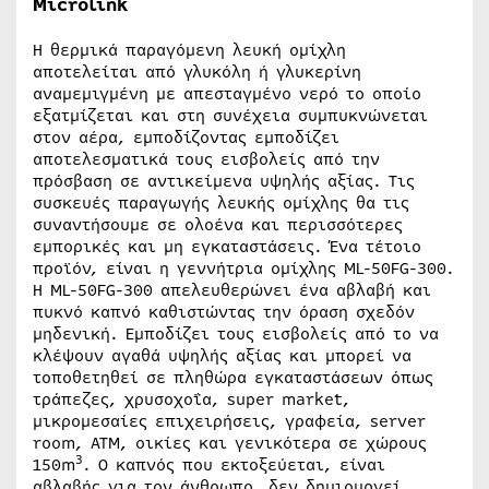
Microlink
Η θερμικά παραγόμενη λευκή ομίχλη
αποτελείται από γλυκόλη ή γλυκερίνη
αναμεμιγμένη με απεσταγμένο νερό το οποίο
εξατμίζεται και στη συνέχεια συμπυκνώνεται
στον αέρα, εμποδίζοντας εμποδίζει
αποτελεσματικά τους εισβολείς από την
πρόσβαση σε αντικείμενα υψηλής αξίας. Τις
συσκευές παραγωγής λευκής ομίχλης θα τις
συναντήσουμε σε ολοένα και περισσότερες
εμπορικές και μη εγκαταστάσεις. Ένα τέτοιο
προϊόν, είναι η γεννήτρια ομίχλης ML-50FG-300.
Η ML-50FG-300 απελευθερώνει ένα αβλαβή και
πυκνό καπνό καθιστώντας την όραση σχεδόν
μηδενική. Εμποδίζει τους εισβολείς από το να
κλέψουν αγαθά υψηλής αξίας και μπορεί να
τοποθετηθεί σε πληθώρα εγκαταστάσεων όπως
τράπεζες, χρυσοχοΐα, super market,
μικρομεσαίες επιχειρήσεις, γραφεία, server
room, ATM, οικίες και γενικότερα σε χώρους
3
150m
. Ο καπνός που εκτοξεύεται, είναι
αβλαβής για τον άνθρωπο, δεν δημιουργεί