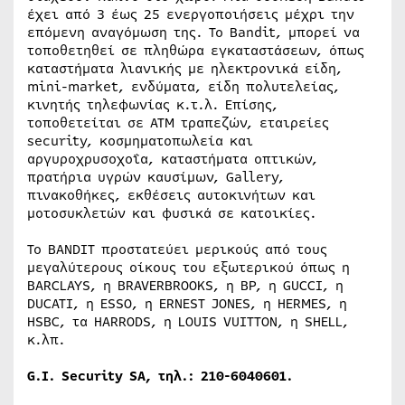
έχει από 3 έως 25 ενεργοποιήσεις μέχρι την
επόμενη αναγόμωση της. Το Bandit, μπορεί να
τοποθετηθεί σε πληθώρα εγκαταστάσεων, όπως
καταστήματα λιανικής με ηλεκτρονικά είδη,
mini-market, ενδύματα, είδη πολυτελείας,
κινητής τηλεφωνίας κ.τ.λ. Επίσης,
τοποθετείται σε ATM τραπεζών, εταιρείες
security, κοσμηματοπωλεία και
αργυροχρυσοχοΐα, καταστήματα οπτικών,
πρατήρια υγρών καυσίμων, Gallery,
πινακοθήκες, εκθέσεις αυτοκινήτων και
μοτοσυκλετών και φυσικά σε κατοικίες.
Το BANDIT προστατεύει μερικούς από τους
μεγαλύτερους οίκους του εξωτερικού όπως η
BARCLAYS, η BRAVERBROOKS, η BP, η GUCCI, η
DUCATI, η ESSO, η ERNEST JONES, η HERMES, η
HSBC, τα HARRODS, η LOUIS VUITTON, η SHELL,
κ.λπ.
G.I. Security SA, τηλ.: 210-6040601.