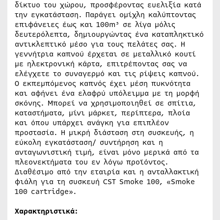
δίκτυο του χώρου, προσφέροντας ευελιξία κατά
την εγκατάσταση. Παράγει ομίχλη καλύπτοντας
επιφάνειες έως και 100m³ σε λίγα μόλις
δευτερόλεπτα, δημιουργώντας ένα καταπληκτικό
αντικλεπτικό μέσο για τους πελάτες σας. Η
γεννήτρια καπνού έρχεται σε μεταλλικό κουτί
με ηλεκτρονική κάρτα, επιτρέποντας σας να
ελέγχετε το συναγερμό και τις ρίψεις καπνού.
Ο εκπεμπόμενος καπνός έχει μέση πυκνότητα
και αφήνει ένα ελαφρύ υπόλειμμα με τη μορφή
σκόνης. Μπορεί να χρησιμοποιηθεί σε σπίτια,
καταστήματα, μίνι μάρκετ, περίπτερα, πλοία
και όπου υπάρχει ανάγκη για επιπλέον
προστασία. Η μικρή διάσταση στη συσκευής, η
εύκολη εγκατάσταση/ συντήρηση και η
ανταγωνιστική τιμή, είναι μόνο μερικά από τα
πλεονεκτήματα του εν λόγω προϊόντος.
Διαθέσιμο από την εταιρία και η ανταλλακτική
φιάλη για τη συσκευή CST Smoke 100, «Smoke
100 cartridge».
Χαρακτηριστικά: