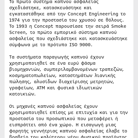
Το πρώτο σύστημα καπνού ασφαλείας
σχεδιάστηκε, κατασκευάστηκε και
εγκαταστάθηκε από την Concept Engineering το
1974 για την προστασία του χρυσού σε θόλους.
Το 1993 η Concept παρουσίασε την σειρά Smoke
Screen, το πρώτο εμπορικό σύστημα καπνού
ασφαλείας που σχεδιάστηκε και κατασκευάστηκε
σύμφωνα με το πρότυπο ISO 9000.
Τα συστήματα παραγωγής καπνού έχουν
χρησιμοποιηθεί σε ένα ευρύ φάσμα
βιομηχανιών, συμπεριλαμβανομένων τραπεζών,
κοσμηματοπωλείων, καταστημάτων λιανικής
πώλησης, αλυσίδων διαχείρισης μετρητών,
γραφείων, ATM και φυσικά ιδιωτικών
κατοικιών.
Οι μηχανές καπνού ασφαλείας έχουν
χρησιμοποιηθεί επίσης με επιτυχία και για την
προστασία του προσωπικού που μεταφέρει ή
εισπράττει από ένα χώρο. Η εισαγωγή μιας
φορητής γεννήτριας καπνού ασφαλείας έλαβε το
βραβείο του καλύτερου νέου φυσικού προϊόντος