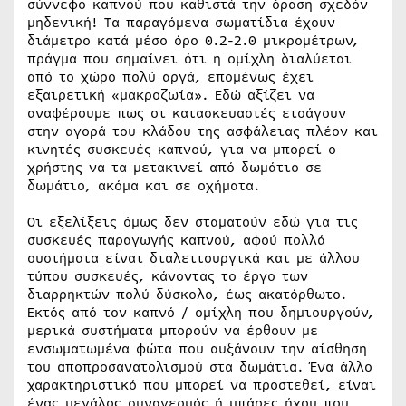
σύννεφο καπνού που καθιστά την όραση σχεδόν
μηδενική! Τα παραγόμενα σωματίδια έχουν
διάμετρο κατά μέσο όρο 0.2-2.0 μικρομέτρων,
πράγμα που σημαίνει ότι η ομίχλη διαλύεται
από το χώρο πολύ αργά, επομένως έχει
εξαιρετική «μακροζωία». Εδώ αξίζει να
αναφέρουμε πως οι κατασκευαστές εισάγουν
στην αγορά του κλάδου της ασφάλειας πλέον και
κινητές συσκευές καπνού, για να μπορεί ο
χρήστης να τα μετακινεί από δωμάτιο σε
δωμάτιο, ακόμα και σε οχήματα.
Οι εξελίξεις όμως δεν σταματούν εδώ για τις
συσκευές παραγωγής καπνού, αφού πολλά
συστήματα είναι διαλειτουργικά και με άλλου
τύπου συσκευές, κάνοντας το έργο των
διαρρηκτών πολύ δύσκολο, έως ακατόρθωτο.
Εκτός από τον καπνό / ομίχλη που δημιουργούν,
μερικά συστήματα μπορούν να έρθουν με
ενσωματωμένα φώτα που αυξάνουν την αίσθηση
του αποπροσανατολισμού στα δωμάτια. Ένα άλλο
χαρακτηριστικό που μπορεί να προστεθεί, είναι
ένας μεγάλος συναγερμός ή μπάρες ήχου που