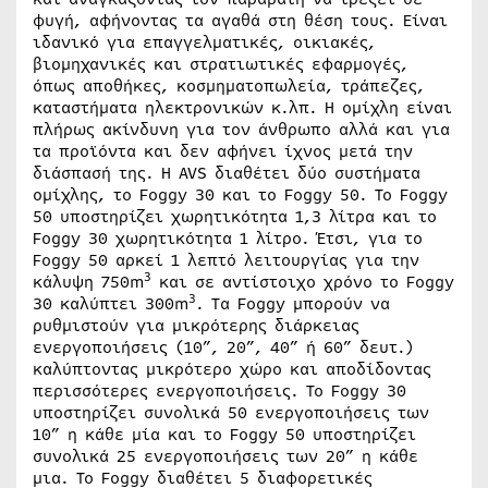
φυγή, αφήνοντας τα αγαθά στη θέση τους. Είναι
ιδανικό για επαγγελματικές, οικιακές,
βιομηχανικές και στρατιωτικές εφαρμογές,
όπως αποθήκες, κοσμηματοπωλεία, τράπεζες,
καταστήματα ηλεκτρονικών κ.λπ. Η ομίχλη είναι
πλήρως ακίνδυνη για τον άνθρωπο αλλά και για
τα προϊόντα και δεν αφήνει ίχνος μετά την
διάσπασή της. Η AVS διαθέτει δύο συστήματα
ομίχλης, το Foggy 30 και το Foggy 50. Το Foggy
50 υποστηρίζει χωρητικότητα 1,3 λίτρα και το
Foggy 30 χωρητικότητα 1 λίτρο. Έτσι, για το
Foggy 50 αρκεί 1 λεπτό λειτουργίας για την
3
κάλυψη 750m
και σε αντίστοιχο χρόνο το Foggy
3
30 καλύπτει 300m
. Τα Foggy μπορούν να
ρυθμιστούν για μικρότερης διάρκειας
ενεργοποιήσεις (10”, 20”, 40” ή 60” δευτ.)
καλύπτοντας μικρότερο χώρο και αποδίδοντας
περισσότερες ενεργοποιήσεις. Το Foggy 30
υποστηρίζει συνολικά 50 ενεργοποιήσεις των
10” η κάθε μία και το Foggy 50 υποστηρίζει
συνολικά 25 ενεργοποιήσεις των 20” η κάθε
μια. Το Foggy διαθέτει 5 διαφορετικές