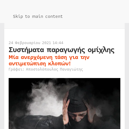
Skip to main content
24 Φεβρουαρίου 2021 14:44
Συστήματα παραγωγής ομίχλης
Μία ανερχόμενη τάση για την
αντιμετώπιση κλοπών!
Γράφει: Αποστολόπουλος Παναγιώτης