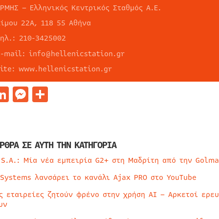
ΕΡΜΗΣ – Ελληνικός Κεντρικός Σταθμός Α.Ε.
Αίμου 22Α, 118 55 Αθήνα
τηλ.: 210-3425002
e-mail: info@hellenicstation.gr
site: www.hellenicstation.gr
acebook
LinkedIn
Messenger
Μοιραστείτε
ΡΘΡΑ ΣΕ ΑΥΤΗ ΤΗΝ ΚΑΤΗΓΟΡΙΑ
 S.A.: Μία νέα εμπειρία G2+ στη Μαδρίτη από την Golma
 Systems λανσάρει το κανάλι Ajax PRO στο YouTube
ς εταιρείες ζητούν φρένο στην χρήση AI – Αρκετοί ερε
υν