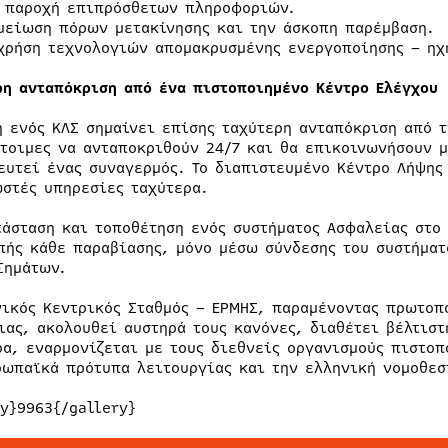
 παροχή επιπρόσθετων πληροφοριών.
μείωση πόρων μετακίνησης και την άσκοπη παρέμβαση.
χρήση τεχνολογιών απομακρυσμένης ενεργοποίησης – ηχ
ρη ανταπόκριση από ένα πιστοποιημένο Κέντρο Ελέγχου
η ενός ΚΛΣ σημαίνει επίσης ταχύτερη ανταπόκριση από τ
έτοιμες να ανταποκριθούν 24/7 και θα επικοινωνήσουν μ
ευτεί ένας συναγερμός. Το διαπιστευμένο Κέντρο Λήψης
ωστές υπηρεσίες ταχύτερα.
τάσταση και τοποθέτηση ενός συστήματος Ασφαλείας στο
πής κάθε παραβίασης, μόνο μέσω σύνδεσης του συστήματ
Σημάτων.
νικός Κεντρικός Σταθμός – ΕΡΜΗΣ, παραμένοντας πρωτοπ
ιας, ακολουθεί αυστηρά τους κανόνες, διαθέτει βέλτιστ
ρα, εναρμονίζεται με τους διεθνείς οργανισμούς πιστοπ
ρωπαϊκά πρότυπα λειτουργίας και την ελληνική νομοθεσ
ry}9963{/gallery}