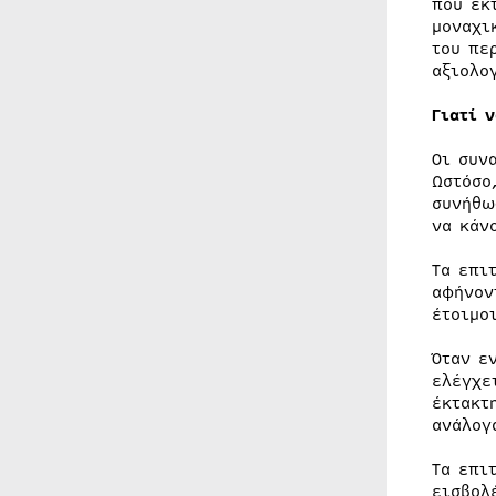
που εκ
μοναχι
του πε
αξιολο
Γιατί 
Οι συν
Ωστόσο
συνήθω
να κάν
Τα επι
αφήνον
έτοιμο
Όταν ε
ελέγχε
έκτακτ
ανάλογ
Τα επι
εισβολ