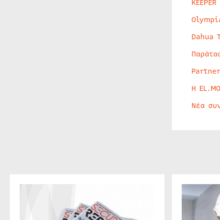
KEEPER
Olympi
Dahua 
Παράτα
Partne
Η EL.M
Νέα συ