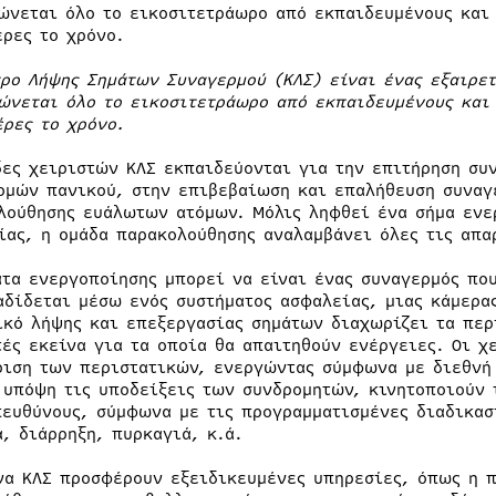
ώνεται όλο το εικοσιτετράωρο από εκπαιδευμένους και 
έρες το χρόνο.
τρο Λήψης Σημάτων Συναγερμού (ΚΛΣ) είναι ένας εξαιρε
ώνεται όλο το εικοσιτετράωρο από εκπαιδευμένους και 
έρες το χρόνο.
δες χειριστών ΚΛΣ εκπαιδεύονται για την επιτήρηση συ
ρμών πανικού, στην επιβεβαίωση και επαλήθευση συναγ
λούθησης ευάλωτων ατόμων. Μόλις ληφθεί ένα σήμα ενε
ίας, η ομάδα παρακολούθησης αναλαμβάνει όλες τις απα
ατα ενεργοποίησης μπορεί να είναι ένας συναγερμός πο
αδίδεται μέσω ενός συστήματος ασφαλείας, μιας κάμερας
ικό λήψης και επεξεργασίας σημάτων διαχωρίζει τα περ
τές εκείνα για τα οποία θα απαιτηθούν ενέργειες. Οι χ
ριση των περιστατικών, ενεργώντας σύμφωνα με διεθνή
 υπόψη τις υποδείξεις των συνδρομητών, κινητοποιούν 
πευθύνους, σύμφωνα με τις προγραμματισμένες διαδικασ
α, διάρρηξη, πυρκαγιά, κ.ά.
να ΚΛΣ προσφέρουν εξειδικευμένες υπηρεσίες, όπως η 