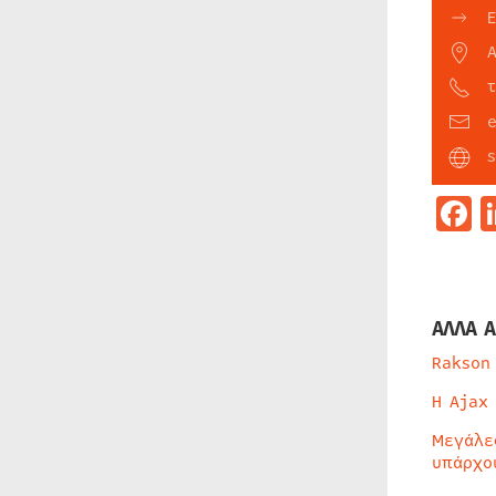
F
ΑΛΛΑ Α
Rakson
Η Ajax
Μεγάλε
υπάρχο