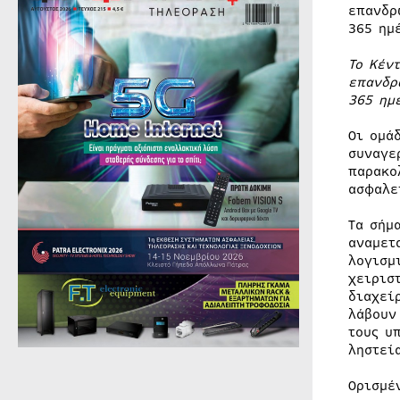
επανδρ
365 ημ
Το Κέν
επανδρ
365 ημ
Οι ομά
συναγε
παρακο
ασφαλε
Τα σήμ
αναμετ
λογισμ
χειρισ
διαχεί
λάβουν
τους υ
ληστεί
Ορισμέ