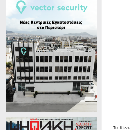
Το Κέν