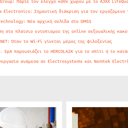
 Group: Πάρτε τον έλεγχο κάθε χώρου με το AJAX LifeQua
a Electronics: Σημαντική διάκριση για τον εργαζόμενο 
Technology: Νέα αρχική σελίδα στο DMSS
ση στο πλαίσιο εντοπισμού της online σεξουαλικής κακ
rNET: Όταν το Wi-Fi γίνεται μέρος της φιλοξενίας
O. SpA παρουσιάζει το HERCOLA2K για το σπίτι ή το κατά
νεργασία ανάμεσα σε Electrosystems και Nemtek Electr