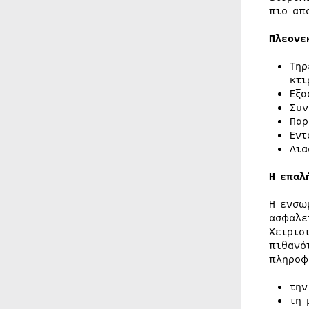
πιο απ
Πλεονε
Τηρ
κτι
Εξα
Συν
Παρ
Εντ
Δια
Η επαλ
Η ενσω
ασφαλε
Χειρισ
πιθανό
πληροφ
την
τη 