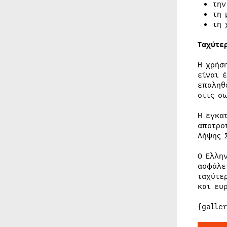
την
τη 
τη 
Ταχύτε
Η χρήσ
είναι 
επαληθ
στις σ
Η εγκα
αποτρο
Λήψης 
Ο Ελλη
ασφάλε
ταχύτε
και ευ
{galle