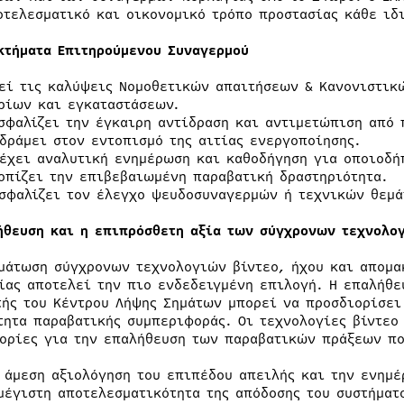
οτελεσματικό και οικονομικό τρόπο προστασίας κάθε ιδ
κτήματα Επιτηρούμενου Συναγερμού
εί τις καλύψεις Νομοθετικών απαιτήσεων & Κανονιστικ
ρίων και εγκαταστάσεων.
σφαλίζει την έγκαιρη αντίδραση και αντιμετώπιση από 
δράμει στον εντοπισμό της αιτίας ενεργοποίησης.
έχει αναλυτική ενημέρωση και καθοδήγηση για οποιοδή
οπίζει την επιβεβαιωμένη παραβατική δραστηριότητα.
σφαλίζει τον έλεγχο ψευδοσυναγερμών ή τεχνικών θεμά
ήθευση και η επιπρόσθετη αξία των σύγχρονων τεχνολο
μάτωση σύγχρονων τεχνολογιών βίντεο, ήχου και απομα
ίας αποτελεί την πιο ενδεδειγμένη επιλογή. Η επαλήθε
τής του Κέντρου Λήψης Σημάτων μπορεί να προσδιορίσει
τητα παραβατικής συμπεριφοράς. Οι τεχνολογίες βίντεο
ορίες για την επαλήθευση των παραβατικών πράξεων πο
 άμεση αξιολόγηση του επιπέδου απειλής και την ενημ
μέγιστη αποτελεσματικότητα της απόδοσης του συστήματ