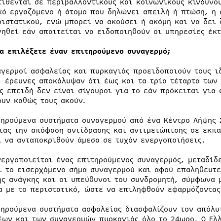
τίθενται σε περιβαλλοντικούς και κοινωνικούς κινδύνο
κό εργαζόμενο ή άτομο που δηλώνει απειλή ή πτώση, η 
ριστατικού, ενώ μπορεί να ακούσει ή ακόμη και να δει 
γηθεί εάν απαιτείται να ειδοποιηθούν οι υπηρεσίες έκτ
να επιλέξετε έναν επιτηρούμενο συναγερμό;
αγερμοί ασφαλείας και πυρκαγιάς προειδοποιούν τους ι
, έρευνες αποκάλυψαν ότι έως και τα τρία τέταρτα των
ς επειδή δεν είναι σίγουροι για το εάν πρόκειται για 
ουν καθώς τους ακούν.
τηρούμενα συστήματα συναγερμού από ένα Κέντρο Λήψης 
τας την απόφαση αντίδρασης και αντιμετώπισης σε εκπα
ι να ανταποκριθούν άμεσα σε τυχόν ενεργοποιήσεις.
νεργοποιείται ένας επιτηρούμενος συναγερμός, μεταδίδε
ι το εισερχόμενο σήμα συναγερμού και αφού επαληθευτε
ης ανάγκης και οι υπεύθυνοι του συνδρομητή, σύμφωνα 
α με το περιστατικό, ώστε να επιληφθούν εφαρμόζοντας
τηρούμενα συστήματα ασφαλείας διασφαλίζουν τον απόλυ
έων και των συναγερμών πυρκαγιάς όλο το 24ωρο. Ο Ελλ