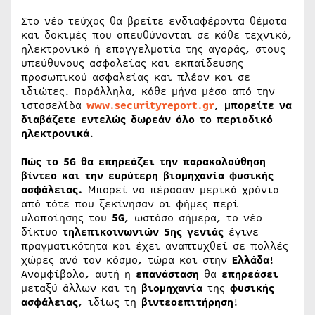
Στο νέο τεύχος θα βρείτε ενδιαφέροντα θέματα
και δοκιμές που απευθύνονται σε κάθε τεχνικό,
ηλεκτρονικό ή επαγγελματία της αγοράς, στους
υπεύθυνους ασφαλείας και εκπαίδευσης
προσωπικού ασφαλείας και πλέον και σε
ιδιώτες. Παράλληλα, κάθε μήνα μέσα από την
ιστοσελίδα
www.securityreport.gr
,
μπορείτε να
διαβάζετε εντελώς δωρεάν όλο το περιοδικό
ηλεκτρονικά
.
Πώς το 5G θα επηρεάζει την παρακολούθηση
βίντεο και την ευρύτερη βιομηχανία φυσικής
ασφάλειας.
Μπορεί να πέρασαν μερικά χρόνια
από τότε που ξεκίνησαν οι φήμες περί
υλοποίησης του
5G
, ωστόσο σήμερα, το νέο
δίκτυο
τηλεπικοινωνιών
5ης
γενιάς
έγινε
πραγματικότητα και έχει αναπτυχθεί σε πολλές
χώρες ανά τον κόσμο, τώρα και στην
Ελλάδα
!
Αναμφίβολα, αυτή η
επανάσταση
θα
επηρεάσει
μεταξύ άλλων και τη
βιομηχανία
της
φυσικής
ασφάλειας
, ιδίως τη
βιντεοεπιτήρηση
!