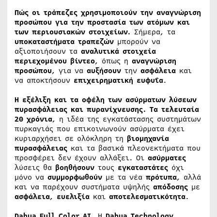
Πώς οι τράπεζες χρησιμοποιούν την αναγνώριση
προσώπου για την προστασία των ατόμων και
των περιουσιακών στοιχείων.
Σήμερα, τα
υποκαταστήματα
τραπεζών
μπορούν να
αξιοποιήσουν τα
αναλυτικά
στοιχεία
περιεχομένου
βίντεο
, όπως η
αναγνώριση
προσώπου
, για να
αυξήσουν
την
ασφάλεια
και
να αποκτήσουν
επιχειρηματική
ευφυΐα
.
Η εξέλιξη και τα οφέλη των ασύρματων λύσεων
πυρασφάλειας και πυρανίχνευσης. Τα τελευταία
20 χρόνια
, η ιδέα της εγκατάστασης συστημάτων
πυρκαγιάς που επικοινωνούν ασύρματα έχει
κυριαρχήσει σε ολόκληρη τη
βιομηχανία
πυρασφάλειας
και τα βασικά πλεονεκτήματα που
προσφέρει δεν έχουν αλλάξει. Οι
ασύρματες
λύσεις θα
βοηθήσουν
τους
εγκαταστάτες
όχι
μόνο να
συμμορφωθούν
με τα νέα
πρότυπα
, αλλά
και να παρέχουν συστήματα υψηλής
απόδοσης
με
ασφάλεια
,
ευελιξία
και
αποτελεσματικότητα
.
Dahua Full Color AI
. Η
Dahua Technology