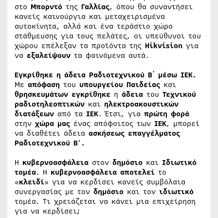
στο
Μπορντό
της
Γαλλίας
, όπου θα συναντήσει
κανείς καινούργια και μεταχειρισμένα
αυτοκίνητα, αλλά και ένα τεράστιο χώρο
στάθμευσης για τους πελάτες, οι υπεύθυνοι του
χώρου επέλεξαν τα προϊόντα της
Hikvision
για
να
εξαλείψουν
τα φαινόμενα αυτά.
Εγκρίθηκε η άδεια Ραδιοτεχνικού Β΄ μέσω ΙΕΚ.
Με
απόφαση
του
υπουργείου
Παιδείας
και
θρησκευμάτων
εγκρίθηκε
η
άδεια
του
Τεχνικού
ραδιοτηλεοπτικών
και
ηλεκτροακουστικών
διατάξεων
από τα
ΙΕΚ
. Έτσι, για
πρώτη
φορά
στην
χώρα
μας
ένας απόφοιτος των
ΙΕΚ
, μπορεί
να διαθέτει άδεια
ασκήσεως
επαγγέλματος
Ραδιοτεχνικού
Β
’
.
Η
κυβερνοασφάλεια
στον
δημόσιο
και
Ιδιωτικό
τομέα
. Η
κυβερνοασφάλεια
αποτελεί
το
«
κλειδί
» για να κερδίσει κανείς συμβόλαια
συνεργασίας με τον
δημόσιο
και τον
ιδιωτικό
τομέα. Τι χρειάζεται να κάνει μια επιχείρηση
για να κερδίσει;