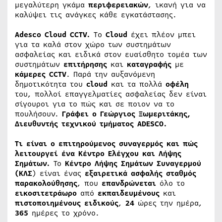
μεγαλύτερη γκάμα
περιφερειακών
, ικανή για να
καλύψει τις ανάγκες κάθε εγκατάστασης.
Adesco Cloud CCTV.
To
Cloud
έχει πλέον μπει
για τα καλά στον χώρο των συστημάτων
ασφαλείας και ειδικά στον ευαίσθητο τομέα των
συστημάτων
επιτήρησης
και
καταγραφής
με
κάμερες
CCTV
. Παρά την αυξανόμενη
δημοτικότητα του
cloud
και τα πολλά
οφέλη
του, πολλοί επαγγελματίες ασφαλείας δεν είναι
σίγουροι για το πώς και σε ποιον να το
πουλήσουν.
Γράφει ο Γεώργιος Ξωμεριτάκης,
Διευθυντής τεχνικού τμήματος ADESCO.
Τι είναι ο επιτηρούμενος συναγερμός και πώς
λειτουργεί ένα Κέντρο Ελέγχου και Λήψης
Σημάτων.
Το
Κέντρο Λήψης Σημάτων Συναγερμού
(ΚΛΣ
) είναι ένας
εξαιρετικά
ασφαλής
σταθμός
παρακολούθησης
, που
επανδρώνεται
όλο το
εικοσιτετράωρο
από
εκπαιδευμένους
και
πιστοποιημένους
ειδικούς
,
24
ώρες την ημέρα,
365
ημέρες το χρόνο.