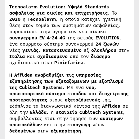
Tecnoalarm Evolution: Υψηλά Standards
ασφαλείας για οικίες και επιχειρήσεις.
Το
2020
η
Tecnoalarm
, η οποία κατέχει ηγετική
θέση στον τομέα των συστημάτων ασφαλείας,
παρουσίασε στην αγορά τον νέο πίνακα
συναγερμού
EV 4-24 4G
της σειράς
EVOLUTION
,
ένα ασύρματο σύστημα συναγερμού
24
ζωνών
νέας
γενιάς
,
κατασκευασμένο
εξ
ολοκλήρου
στην
Ιταλία
και
σχεδιασμένο
από τον
διάσημο
σχεδιαστικό οίκο
Pininfarina
.
Η Affidea αναβαθμίζει τις υπηρεσίες
εξυπηρέτησης των εξεταζόμενων με εξοπλισμό
της Cubitech Systems.
Με ένα
νέο
,
πρωτοποριακό
σύστημα
εισόδου
και
διαχείρισης
προτεραιότητας
στους
εξεταζόμενούς
της,
εξόπλισε τα διαγνωστικά κέντρα της
Affidea
σε
όλη την
Ελλάδα
, η
εταιρεία
Cubitech
Systems
,
συμβάλλοντας έτσι στην τήρηση των
αυστηρών
πρωτοκόλλων
και στην
εισαγωγή
νέων
δεδομένων
στην
εξυπηρέτηση
.