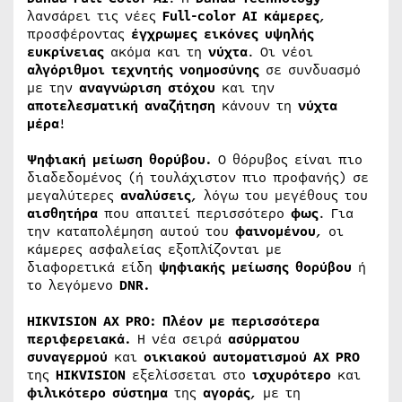
λανσάρει τις νέες
Full-color AI κάμερες
,
προσφέροντας
έγχρωμες εικόνες υψηλής
ευκρίνειας
ακόμα και τη
νύχτα
. Οι νέοι
αλγόριθμοι
τεχνητής
νοημοσύνης
σε συνδυασμό
με την
αναγνώριση
στόχου
και την
αποτελεσματική
αναζήτηση
κάνουν τη
νύχτα
μέρα
!
Ψηφιακή μείωση θορύβου.
Ο θόρυβος είναι πιο
διαδεδομένος (ή τουλάχιστον πιο προφανής) σε
μεγαλύτερες
αναλύσεις
, λόγω του μεγέθους του
αισθητήρα
που απαιτεί περισσότερο
φως
. Για
την καταπολέμηση αυτού του
φαινομένου
, οι
κάμερες ασφαλείας εξοπλίζονται με
διαφορετικά είδη
ψηφιακής
μείωσης
θορύβου
ή
το λεγόμενο
DNR.
HIKVISION AX PRO: Πλέον με περισσότερα
περιφερειακά.
Η νέα σειρά
ασύρματου
συναγερμού
και
οικιακού
αυτοματισμού
AX
PRO
της
HIKVISION
εξελίσσεται στο
ισχυρότερο
και
φιλικότερο
σύστημα
της
αγοράς
, με τη