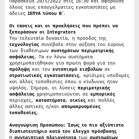
Παρασκευή 20/5/2022 στις 16:30 και αφορούσε
όλους τους επαγγελματίες εγκαταστάτες με
άδειες
ΙΕΠΥΑ
τύπου
Β
’.
Οι τάσεις και οι προκλήσεις που πρέπει να
ξεπεράσουν οι Integrators
Την τελευταία δεκαετία, η πρόοδος της
τεχνολογίας
συνέβαλε στην αύξηση του εύρους
των διαθέσιμων
συστημάτων
περιμετρικής
ασφάλειας
. Τα εν λόγω συστήματα
χρησιμοποιήθηκαν για πρώτη φορά για την
πρόληψη
και τον
εντοπισμό
εισβολών
σε
στρατιωτικές
εγκαταστάσεις
, κρίσιμες υποδομές
και άλλες τοποθεσίες όπου ο κίνδυνος ήταν
υψηλός. Σήμερα, οι λύσεις
περιμετρικής
ασφάλειας
χρησιμοποιούνται σε
εμπορικές
περιοχές,
καταστήματα
,
οικίες
και πολλές
άλλες αστικές η/και
απομακρυσμένες
τοποθεσίες
.
Αναγνώριση Προσώπου: Ίσως το πιο αξιόπιστο
διαπιστευτήριο κατά τον έλεγχο πρόσβασης
Η
συντριπτική
πλειονότητα
των
συστημάτων