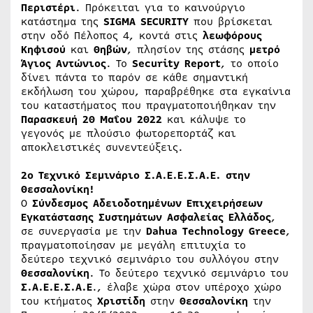
Περιστέρι
. Πρόκειται για το καινούργιο
κατάστημα της
SIGMA SECURITY
που βρίσκεται
στην οδό Πέλοπος 4, κοντά στις
λεωφόρους
Κηφισού
και
Θηβών
, πλησίον της στάσης
μετρό
Άγιος
Αντώνιος
. Το
Security
Report
, το οποίο
δίνει πάντα το παρόν σε κάθε σημαντική
εκδήλωση του χώρου, παραβρέθηκε στα εγκαίνια
του καταστήματος που πραγματοποιήθηκαν την
Παρασκευή 20 Μαΐου 2022
και κάλυψε το
γεγονός με πλούσιο φωτορεπορτάζ και
αποκλειστικές συνεντεύξεις.
2ο Τεχνικό Σεμινάριο Σ.Α.Ε.Ε.Σ.Α.Ε. στην
Θεσσαλονίκη!
Ο
Σύνδεσμος
Αδειοδοτημένων
Επιχειρήσεων
Εγκατάστασης
Συστημάτων
Ασφαλείας
Ελλάδος
,
σε συνεργασία με την
Dahua
Technology
Greece
,
πραγματοποίησαν με μεγάλη επιτυχία το
δεύτερο τεχνικό σεμινάριο του συλλόγου στην
Θεσσαλονίκη
. Το δεύτερο τεχνικό σεμινάριο του
Σ.Α.Ε.Ε.Σ.Α.Ε
., έλαβε χώρα στον υπέροχο χώρο
του κτήματος
Χριστίδη
στην
Θεσσαλονίκη
την