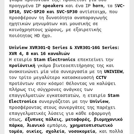
προηγμένα IP
speakers
και ένα IP
horn
, τα S
VC-
SP10, SVC-SP20 και SVC-SP30
αντίστοιχα, που
προσφέρουν τη δυνατότητα αναπαραγωγής
ηχητικών μηνυμάτων και μουσικής σε
κοινόχρηστους χώρους, με εξαιρετικής
ποιότητας HD ήχο.
Uniview XVR301-Q Series & XVR301-16G Series:
XVR 4, 8 και 16 καναλιών
H εταιρία
Stam Electronics
επεκτείνει την
προϊόντική
γκάμα βιντεοεπιτήρησης της και
ανακοινώνει μία νέα συνεργασία με τη
UNIVIEW
,
τον τρίτο μεγαλύτερο κατασκευαστή
CCTV
προϊόντων στον κόσμο! Θέλοντας να καλύψει
πλήρως τις σύγχρονες ανάγκες των
επαγγελματιών εγκαταστατών, η εταιρία
Stam
Electronics
συνεργάζεται με την
Uniview
,
προσφέροντας στους συνεργάτες της παρέχει
επαγγελματικές λύσεις για κάθε εφαρμογή
όπως,
έξυπνες
πόλεις
,
μεταφορές
,
βιομηχανικό
πάρκα
,
λιανικό
εμπόριο,
χρηματοπιστωτικό
τομέα
,
οικίες
,
σχολεία
,
νοσοκομεία
, και πολλά