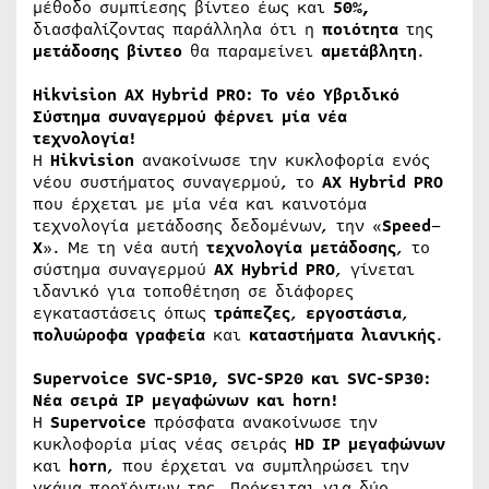
μέθοδο συμπίεσης βίντεο έως και
50%,
διασφαλίζοντας παράλληλα ότι η
ποιότητα
της
μετάδοσης βίντεο
θα παραμείνει
αμετάβλητη
.
Hikvision AX Hybrid PRO: Το νέο Υβριδικό
Σύστημα συναγερμού φέρνει μία νέα
τεχνολογία!
Η
Hikvision
ανακοίνωσε την κυκλοφορία ενός
νέου συστήματος συναγερμού, το
AX
Hybrid
PRO
που έρχεται με μία νέα και καινοτόμα
τεχνολογία μετάδοσης δεδομένων, την «
Speed
–
X
». Με τη νέα αυτή
τεχνολογία
μετάδοσης
, το
σύστημα συναγερμού
AX
Hybrid
PRO
, γίνεται
ιδανικό για τοποθέτηση σε διάφορες
εγκαταστάσεις όπως
τράπεζες
,
εργοστάσια
,
πολυώροφα
γραφεία
και
καταστήματα
λιανικής
.
Supervoice SVC-SP10, SVC-SP20 και SVC-SP30:
Nέα σειρά IP μεγαφώνων και horn!
Η
Supervoice
πρόσφατα ανακοίνωσε την
κυκλοφορία μίας νέας σειράς
HD IP
μεγαφώνων
και
horn
, που έρχεται να συμπληρώσει την
γκάμα προϊόντων της. Πρόκειται για δύο