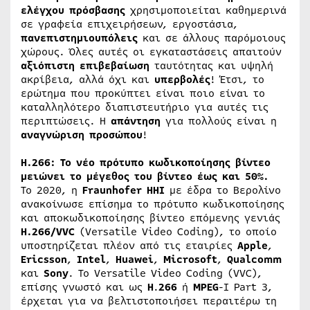
ελέγχου
πρόσβασης
χρησιμοποιείται καθημερινά
σε γραφεία επιχειρήσεων, εργοστάσια,
πανεπιστημιουπόλεις
και σε άλλους παρόμοιους
χώρους. Όλες αυτές οι εγκαταστάσεις απαιτούν
αξιόπιστη
επιβεβαίωση
ταυτότητας και υψηλή
ακρίβεια, αλλά όχι και
υπερβολές
! Έτσι, το
ερώτημα που προκύπτει είναι ποιο είναι το
καταλληλότερο διαπιστευτήριο για αυτές τις
περιπτώσεις. Η
απάντηση
για πολλούς είναι η
αναγνώριση
προσώπου
!
H.266: Το νέο πρότυπο κωδικοποίησης βίντεο
μειώνει το μέγεθος του βίντεο έως και 50%.
Το 2020, η
Fraunhofer
HHI
με έδρα το Βερολίνο
ανακοίνωσε επίσημα το πρότυπο κωδικοποίησης
και αποκωδικοποίησης βίντεο επόμενης γενιάς
H.266/VVC
(Versatile Video Coding), το οποίο
υποστηρίζεται πλέον από τις εταιρίες
Apple
,
Ericsson
,
Intel
,
Huawei
,
Microsoft
,
Qualcomm
και
Sony
. Το Versatile Video Coding (VVC),
επίσης γνωστό και ως
H
.
266
ή
MPEG
-I Part 3,
έρχεται για να βελτιστοποιήσει περαιτέρω τη