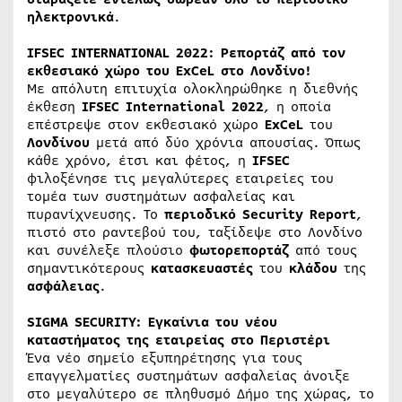
ηλεκτρονικά
.
IFSEC INTERNATIONAL 2022: Ρεπορτάζ από τον
εκθεσιακό χώρο του ExCeL στο Λονδίνο!
Με απόλυτη επιτυχία ολοκληρώθηκε η διεθνής
έκθεση
IFSEC
International
2022
, η οποία
επέστρεψε στον εκθεσιακό χώρο
ExCeL
του
Λονδίνου
μετά από δύο χρόνια απουσίας. Όπως
κάθε χρόνο, έτσι και φέτος, η
IFSEC
φιλοξένησε τις μεγαλύτερες εταιρείες του
τομέα των συστημάτων ασφαλείας και
πυρανίχνευσης. Το
περιοδικό
Security
Report
,
πιστό στο ραντεβού του, ταξίδεψε στο Λονδίνο
και συνέλεξε πλούσιο
φωτορεπορτάζ
από τους
σημαντικότερους
κατασκευαστές
του
κλάδου
της
ασφάλειας
.
SIGMA SECURITY: Εγκαίνια του νέου
καταστήματος της εταιρείας στο Περιστέρι
Ένα νέο σημείο εξυπηρέτησης για τους
επαγγελματίες συστημάτων ασφαλείας άνοιξε
στο μεγαλύτερο σε πληθυσμό Δήμο της χώρας, το