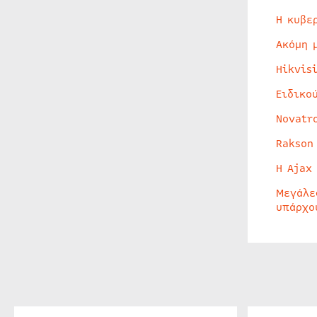
Η κυβε
Ακόμη 
Hikvis
Ειδικο
Novatr
Rakson
Η Ajax
Μεγάλε
υπάρχο