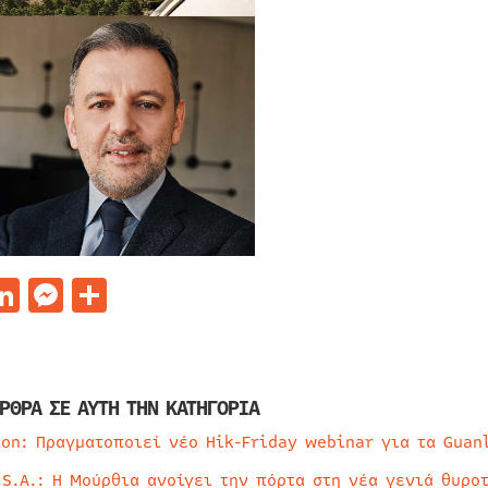
acebook
LinkedIn
Messenger
Μοιραστείτε
ΡΘΡΑ ΣΕ ΑΥΤΗ ΤΗΝ ΚΑΤΗΓΟΡΙΑ
ion: Πραγματοποιεί νέο Hik-Friday webinar για τα Guan
 S.A.: Η Μούρθια ανοίγει την πόρτα στη νέα γενιά θυρο