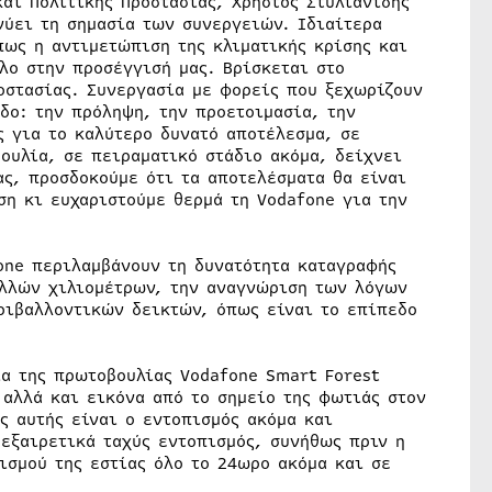
και Πολιτικής Προστασίας, Χρήστος Στυλιανίδης
νύει τη σημασία των συνεργειών. Ιδιαίτερα
ως η αντιμετώπιση της κλιματικής κρίσης και
λο στην προσέγγισή μας. Βρίσκεται στο
οστασίας. Συνεργασία με φορείς που ξεχωρίζουν
δο: την πρόληψη, την προετοιμασία, την
ς για το καλύτερο δυνατό αποτέλεσμα, σε
ουλία, σε πειραματικό στάδιο ακόμα, δείχνει
ας, προσδοκούμε ότι τα αποτελέσματα θα είναι
ση κι ευχαριστούμε θερμά τη Vodafone για την
fone περιλαμβάνουν τη δυνατότητα καταγραφής
ολλών χιλιομέτρων, την αναγνώριση των λόγων
ριβαλλοντικών δεικτών, όπως είναι το επίπεδο
ία της πρωτοβουλίας Vodafone Smart Forest
 αλλά και εικόνα από το σημείο της φωτιάς στον
ς αυτής είναι ο εντοπισμός ακόμα και
εξαιρετικά ταχύς εντοπισμός, συνήθως πριν η
ισμού της εστίας όλο το 24ωρο ακόμα και σε