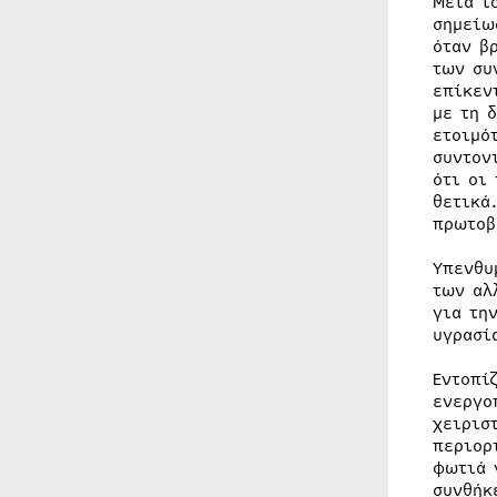
Μετά τ
σημείω
όταν β
των συ
επίκεν
με τη 
ετοιμό
συντον
ότι οι
θετικά
πρωτοβ
Υπενθυ
των αλ
για τη
υγρασί
Εντοπί
ενεργο
χειρισ
περιορ
φωτιά 
συνθήκ