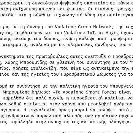
προσφέρει τη δυνατότητα ψηφιακής εποπτείας σε πάνω α
καιρη ανίχνευση καπνού και φωτιάς. Οι εικόνες προέρχ
 αδιάλειπτα η σύνθετη τεχνολογική λύση την οποία εγκα
τερα, με τη δύναμη του Vodafone Green Network, της τε
ογίας, αισθητήρων και του Vodafone ΙοΤ, οι Αρχές έχου
μένης έκτασης του δάσους, ενώ η κάλυψη που προσφέρει
0 στρέμματα, ανάλογα με τις κλιματικές συνθήκες που ε
ονεκτήματα της πρωτοβουλίας αυτής ανέπτυξε ο Πρόεδρο
ς, Χάρης Μπρουμίδης σε χθεσινή του συνάντηση με τον Υ
σίας, Χρήστο Στυλιανίδη, που είχε ως αντικείμενο την 
είου και της ηγεσίας του Πυροσβεστικού Σώματος για το
ρμή τη συνάντηση με την πολιτική ηγεσία του Υπουργείο
ς Μπρουμίδης δήλωσε: «To Vodafone Smart Forest είναι
ο παρελθόν ότι πολύ συχνά, η πυροσβεστική καλείται ν
άλο βαθμό οφείλεται στον χρόνο που μεσολαβεί ανάμεσα
ναγερμού. Η τεχνολογία, όμως μπορεί να καλύψει αυτό 
ης ανθρώπινων πόρων από πλευράς των αρμόδιων αρχών,
τας παράλληλα στην ανάσχεση της κλιματικής αλλαγής».