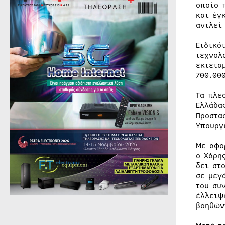
οποίο 
και έγ
αντλεί
Ειδικό
τεχνολ
εκτετα
700.00
Τα πλε
Ελλάδα
Προστα
Υπουργ
Με αφο
ο Χάρη
δει στ
σε μεγ
του συ
έλλειψ
βοηθών