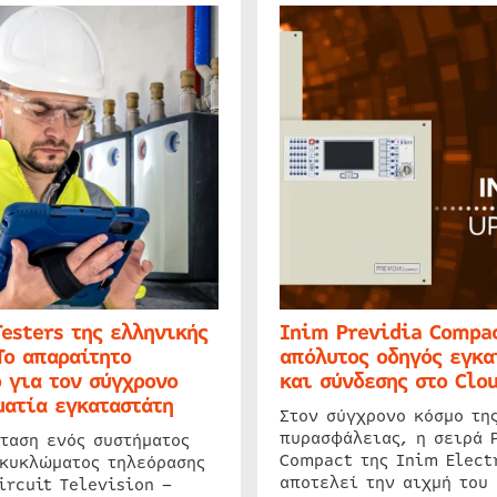
Testers της ελληνικής
Inim Previdia Compac
Το απαραίτητο
απόλυτος οδηγός εγκα
 για τον σύγχρονο
και σύνδεσης στο Clo
ατία εγκαταστάτη
Στον σύγχρονο κόσμο τη
πυρασφάλειας, η σειρά 
ταση ενός συστήματος
Compact της Inim Elect
 κυκλώματος τηλεόρασης
αποτελεί την αιχμή του 
ircuit Television –