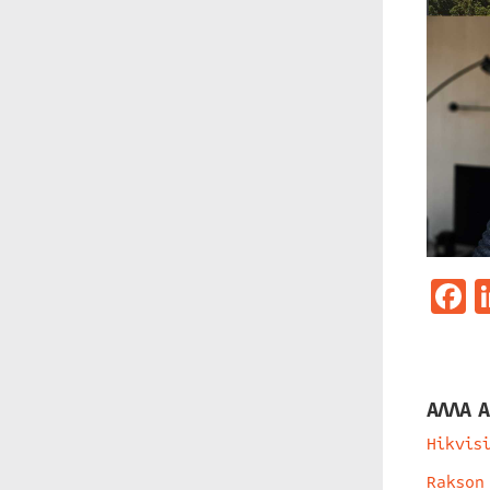
F
ΑΛΛΑ Α
Hikvis
Rakson