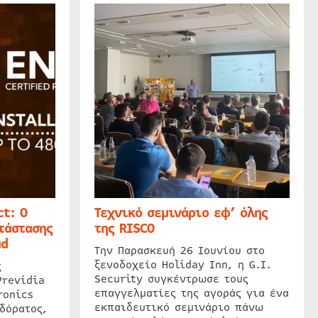
t: Ο
Τεχνικό σεμινάριο εφ’ όλης
τάστασης
της RISCO
ud
Την Παρασκευή 26 Ιουνίου στο
ξενοδοχείο Holiday Inn, η G.I.
ς
Security συγκέντρωσε τους
Previdia
επαγγελματίες της αγοράς για ένα
ronics
εκπαιδευτικό σεμινάριο πάνω
δόρατος,