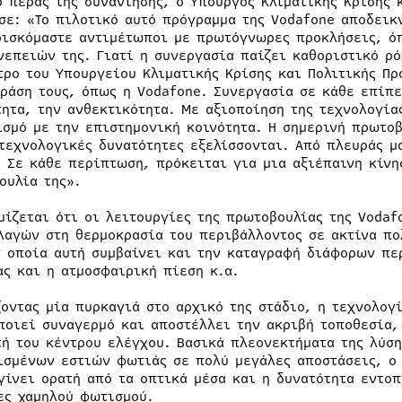
ο πέρας της συνάντησης, ο Υπουργός Κλιματικής Κρίσης 
σε: «Το πιλοτικό αυτό πρόγραμμα της Vodafone αποδεικ
ρισκόμαστε αντιμέτωποι με πρωτόγνωρες προκλήσεις, όπ
νεπειών της. Γιατί η συνεργασία παίζει καθοριστικό ρό
τρο του Υπουργείου Κλιματικής Κρίσης και Πολιτικής Πρ
δράση τους, όπως η Vodafone. Συνεργασία σε κάθε επίπε
τητα, την ανθεκτικότητα. Με αξιοποίηση της τεχνολογία
ισμό με την επιστημονική κοινότητα. Η σημερινή πρωτοβ
 τεχνολογικές δυνατότητες εξελίσσονται. Από πλευράς μ
. Σε κάθε περίπτωση, πρόκειται για μια αξιέπαινη κίνη
ουλία της».
μίζεται ότι οι λειτουργίες της πρωτοβουλίας της Voda
λαγών στη θερμοκρασία του περιβάλλοντος σε ακτίνα π
ν οποία αυτή συμβαίνει και την καταγραφή διάφορων πε
ας και η ατμοσφαιρική πίεση κ.α.
ζοντας μία πυρκαγιά στο αρχικό της στάδιο, η τεχνολογ
ποιεί συναγερμό και αποστέλλει την ακριβή τοποθεσία,
τή του κέντρου ελέγχου. Βασικά πλεονεκτήματα της λύση
ισμένων εστιών φωτιάς σε πολύ μεγάλες αποστάσεις, ο 
γίνει ορατή από τα οπτικά μέσα και η δυνατότητα εντοπ
ες χαμηλού φωτισμού.