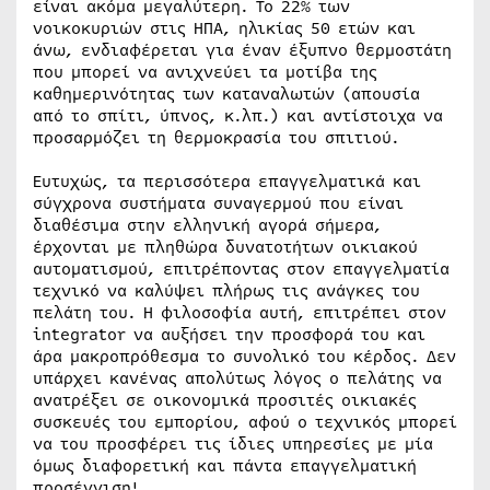
είναι ακόμα μεγαλύτερη. Το 22% των
νοικοκυριών στις ΗΠΑ, ηλικίας 50 ετών και
άνω, ενδιαφέρεται για έναν έξυπνο θερμοστάτη
που μπορεί να ανιχνεύει τα μοτίβα της
καθημερινότητας των καταναλωτών (απουσία
από το σπίτι, ύπνος, κ.λπ.) και αντίστοιχα να
προσαρμόζει τη θερμοκρασία του σπιτιού.
Ευτυχώς, τα περισσότερα επαγγελματικά και
σύγχρονα συστήματα συναγερμού που είναι
διαθέσιμα στην ελληνική αγορά σήμερα,
έρχονται με πληθώρα δυνατοτήτων οικιακού
αυτοματισμού, επιτρέποντας στον επαγγελματία
τεχνικό να καλύψει πλήρως τις ανάγκες του
πελάτη του. Η φιλοσοφία αυτή, επιτρέπει στον
integrator να αυξήσει την προσφορά του και
άρα μακροπρόθεσμα το συνολικό του κέρδος. Δεν
υπάρχει κανένας απολύτως λόγος ο πελάτης να
ανατρέξει σε οικονομικά προσιτές οικιακές
συσκευές του εμπορίου, αφού ο τεχνικός μπορεί
να του προσφέρει τις ίδιες υπηρεσίες με μία
όμως διαφορετική και πάντα επαγγελματική
προσέγγιση!