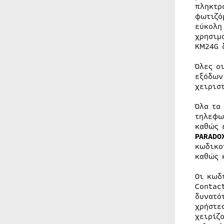
πληκτρ
φωτιζό
εύκολη
χρησιμ
KM24G 
Όλες ο
εξόδων
χειρισ
Όλα τα
τηλεφω
καθώς 
PARADO
κωδικο
καθώς 
Οι κωδ
Contac
δυνατό
χρήστε
χειρίζ