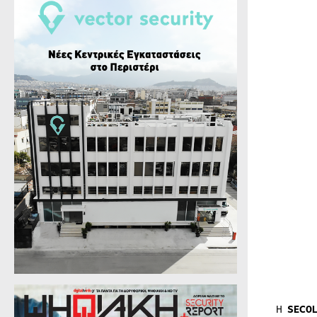
Η
SECO