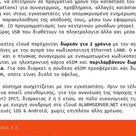
), να επιτηρούν σε πραγματικό χρόνο την κατάστασή του
cations) για συναγερμούς, προβλήματα, αλλαγές κατάστα
η και στους εγκαταστάτες για απομακρυσμένη ενημέρωσ
ν παρακολούθηση της απόδοσής τους, μέσω των εφαρμογ
NK. (Ο προγραμματισμός των κεντρικών μονάδων μπορεί 
ύρας USB που διαθέτουν τα πληκτρολόγια άλλα και μέσα
ρεσίες cloud παρέχονται
δωρεάν για 2 χρόνια
με την αγ
μήνες με την αγορά του κωδικοποιητή Ethernet LAN8. Ο 
T και ο πίνακας συναγερμού με ενσωματωμένο κωδικοποι
νται με ηλεκτρονική κάρτα eSIM και
περιλαμβάνουν δωρ
ια
. Για όσο διαρκεί η σύνδεση eSIM προσφέρεται και δω
NK, οπότε είναι διπλό το όφελος.
ε σύστημα συσχετίζεται με τον εγκαταστάτη. Πριν το τέ
ένα email υπενθύμισης, για την ανανέωση της παροχής 
er) IPCT, διάρκειας 2 ή 5 ετών, σε πολύ οικονομικές τι
α με ενεργή συνδρομή στο cloud ALARMSERVER.NET επιτρέ
κευές iOS & Android, χωρίς επιπλέον άλλη χρέωση.
ΛΚΑ Α.Ε.