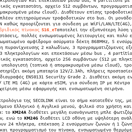
κτρολογίων και επεκτάσεων μέσω bus, 4 partitions με 
ικός εγκαταστάτη, αρχείο 512 συμβάντων, προγραμματισ
μακρυσμένα μέσω cloud). Διαθέτουν επίσης τροφοδοτικό
πλέον επιτηρούμενων τροφοδοτικών στο bus. Οι μονάδε
N καθώς προορίζονται για σύνδεση με WiFi/LAN/LTE(4G)
βριδικός πίνακας
S16_eT
αποτελεί την εξυπνότερη λύση 
στάσεις, πολλές ενσωματωμένες λειτουργίες και πολύ ε
ωματωμένο αμφίδρομο ασύρματο δέκτη 868MHz, 5 ενσύρμ
η πυρανίχνευσης 2 καλωδίων, 3 προγραμματιζόμενες εξ
3 πληκτρολογίων και επεκτάσεων μέσω bus , 4 partitio
ικός εγκαταστάτη, αρχείο 256 συμβάντων (512 με πληκ
 υπολογιστή (τοπικά ή απομακρυσμένα μέσω cloud), τρο
στηρίζει ακόμη μπαταρία 12V/2.3Ah, πλήρεις προστασίε
διαγραφές EN50131 Security Grade 2. Διαθέτει ακόμη 
/ LTE M1 (4G) με κάρτα eSIM, για σύνδεση IP με Κέντρα
χείριση μέσω εφαρμογής και ενσωματωμένη σειρήνα.
κτρολόγια της SECOLINK είναι το σήμα κατατεθέν της, 
όμενο Ελληνικό ή Αγγλικό μενού, φιλικό στο χρήστη και
α: το
KM24A
διαθέτει μεγάλη ευανάγνωστη μπλε φωτιζόμε
ν, ενώ το
KM24G
διαθέτει LCD οθόνη με υψηλότερη ανάλ
ουν 24 πλήκτρα, επέκταση 2 ενσύρματων ζωνών ή 1 ζών
 και προγραμματισμό του πίνακα, ενσωματωμένο θερμόμε