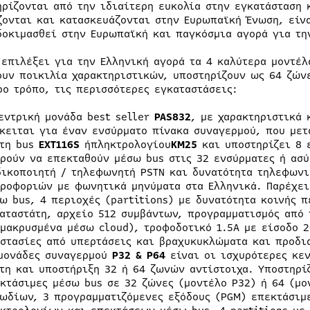
ηρίζονται από την ιδιαίτερη ευκολία στην εγκατάσταση 
ζονται και κατασκευάζονται στην Ευρωπαϊκή Ένωση, είνα
δοκιμασθεί στην Ευρωπαϊκή και παγκόσμια αγορά για την
 επιλέξει για την Ελληνική αγορά τα 4 καλύτερα μοντέ
ουν ποικιλία χαρακτηριστικών, υποστηρίζουν ως 64 ζώνε
ρο τρόπο, τις περισσότερες εγκαταστάσεις:
εντρική μονάδα best seller
PAS832
, με χαρακτηριστικά 
κειται για έναν ενσύρματο πίνακα συναγερμού, που μετ
τη bus
EXT116S
ήπληκτρολογίου
KM
25
και υποστηρίζει 8 
ρούν να επεκταθούν μέσω bus στις 32 ενσύρματες ή ασ
ικοποιητή / τηλεφωνητή PSTN και δυνατότητα τηλεφωνι
ροφοριών με φωνητικά μηνύματα στα Ελληνικά. Παρέχει
ω bus, 4 περιοχές (partitions) με δυνατότητα κοινής 
αταστάτη, αρχείο 512 συμβάντων, προγραμματισμός από 
μακρυσμένα μέσω cloud), τροφοδοτικό 1.5A με είσοδο 2
στασίες από υπερτάσεις και βραχυκυκλώματα και προδια
μονάδες συναγερμού
P32 & P64
είναι οι ισχυρότερες κε
τη και υποστήριξη 32 ή 64 ζωνών αντίστοιχα. Υποστηρί
κτάσιμες μέσω bus σε 32 ζώνες (μοντέλο P32) ή 64 (μο
ωδίων, 3 προγραμματιζόμενες εξόδους (PGM) επεκτάσιμε