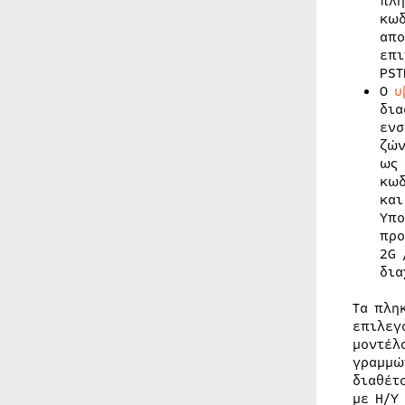
πλη
κωδ
απο
επι
PST
Ο
υ
δια
ενσ
ζών
ως 
κωδ
και
Υπο
προ
2G 
δια
Τα πλη
επιλεγ
μοντέλ
γραμμώ
διαθέτ
με Η/Υ