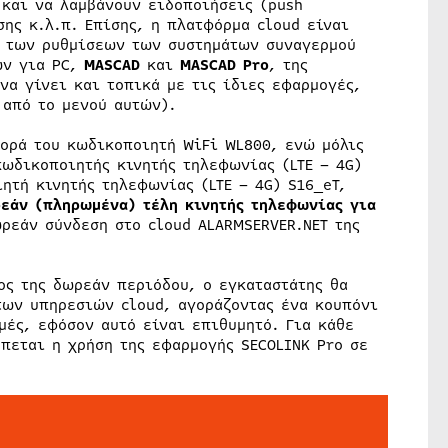
 και να λαμβάνουν ειδοποιήσεις (push
σης κ.λ.π. Επίσης, η πλατφόρμα cloud είναι
η των ρυθμίσεων των συστημάτων συναγερμού
ών για PC,
MASCAD
και
MASCAD Pro
, της
να γίνει και τοπικά με τις ίδιες εφαρμογές,
 από το μενού αυτών).
ορά του κωδικοποιητή WiFi WL800, ενώ μόλις
κωδικοποιητής κινητής τηλεφωνίας (LTE – 4G)
ητή κινητής τηλεφωνίας (LTE – 4G) S16_eT,
εάν (πληρωμένα) τέλη κινητής τηλεφωνίας για
ρεάν σύνδεση στο cloud ALARMSERVER.NET της
λος της δωρεάν περιόδου, ο εγκαταστάτης θα
των υπηρεσιών cloud, αγοράζοντας ένα κουπόνι
μές, εφόσον αυτό είναι επιθυμητό. Για κάθε
πεται η χρήση της εφαρμογής SECOLINK Pro σε