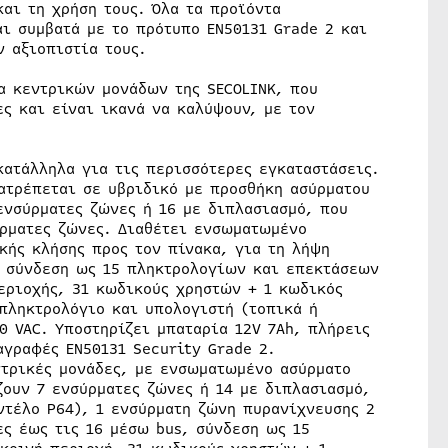
και τη χρήση τους. Όλα τα προϊόντα
ι συμβατά με το πρότυπο EN50131 Grade 2 και
 αξιοπιστία τους.
λα κεντρικών μονάδων της SECOLINK, που
ς και είναι ικανά να καλύψουν, με τον
κατάλληλα για τις περισσότερες εγκαταστάσεις.
ατρέπεται σε υβριδικό με προσθήκη ασύρματου
ενσύρματες ζώνες ή 16 με διπλασιασμό, που
ύρματες ζώνες. Διαθέτει ενσωματωμένο
κής κλήσης προς τον πίνακα, για τη λήψη
 σύνδεση ως 15 πληκτρολογίων και επεκτάσεων
περιοχής, 31 κωδικoύς χρηστών + 1 κωδικός
πληκτρολόγιο και υπολογιστή (τοπικά ή
0 VAC. Υποστηρίζει μπαταρία 12V 7Ah, πλήρεις
γραφές EN50131 Security Grade 2.
ντρικές μονάδες, με ενσωματωμένο ασύρματο
ζουν 7 ενσύρματες ζώνες ή 14 με διπλασιασμό,
ντέλο P64), 1 ενσύρματη ζώνη πυρανίχνευσης 2
ς έως τις 16 μέσω bus, σύνδεση ως 15