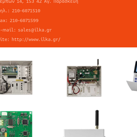
Τεμπών 14, 153 42 Αγ. Παρασκευή
ηλ.: 210-6071510
fax: 210-6071599
e-mail: sales@ilka.gr
ite: http://www.ilka.gr/