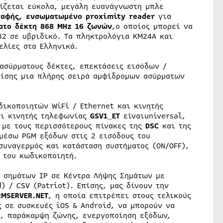
ίζεται εύκολα, μεγάλη ευανάγνωστη μπλε
 αφής, ενσωματωμένο proximity reader
για
το δέκτη 868 MHz 16 ζωνών
,ο οποίος μπορεί να
32 σε υβριδικό. Τα πληκτρολόγια KM24A και
λίες στα Ελληνικά.
 ασύρματους δέκτες, επεκτάσεις εισόδων /
πίσης μια πλήρης σειρά αμφίδρομων ασύρματων
δικοποιητών WiFi / Ethernet και κινητής
ι κινητής τηλεφωνίας
GSV1_ET
είναιuniversal,
ι με τους περισσότερους πίνακες της
DSC
και της
 μέσω PGM εξόδων στις 2 εισόδους του
συναγερμός και κατάσταση συστήματος (ON/OFF),
 του κωδικοποιητή.
ς σημάτων IP σε Κέντρα Λήψης Σημάτων με
) / CSV (Patriot). Επίσης, μας δίνουν την
RMSERVER.NEΤ
, η οποία επιτρέπει στους τελικούς
ς σε συσκευές iOS & Android, να μπορούν να
η, παράκαμψη ζώνης, ενεργοποίηση εξόδων,