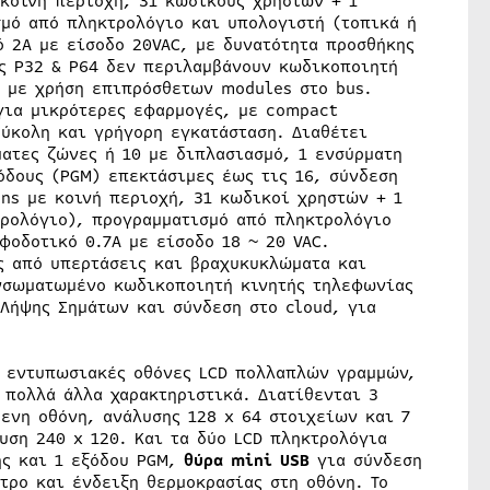
κοινή περιοχή, 31 κωδικούς χρηστών + 1
μό από πληκτρολόγιο και υπολογιστή (τοπικά ή
 2Α με είσοδο 20VAC, με δυνατότητα προσθήκης
ς P32 & P64 δεν περιλαμβάνουν κωδικοποιητή
, με χρήση επιπρόσθετων modules στο bus.
για μικρότερες εφαρμογές, με compact
ύκολη και γρήγορη εγκατάσταση. Διαθέτει
ατες ζώνες ή 10 με διπλασιασμό, 1 ενσύρματη
όδους (PGM) επεκτάσιμες έως τις 16, σύνδεση
ns με κοινή περιοχή, 31 κωδικοί χρηστών + 1
τρολόγιο), προγραμματισμό από πληκτρολόγιο
φοδοτικό 0.7A με είσοδο 18 ~ 20 VAC.
ς από υπερτάσεις και βραχυκυκλώματα και
ενσωματωμένο κωδικοποιητή κινητής τηλεφωνίας
 Λήψης Σημάτων και σύνδεση στο cloud, για
με εντυπωσιακές οθόνες LCD πολλαπλών γραμμών,
 πολλά άλλα χαρακτηριστικά. Διατίθενται 3
νη οθόνη, ανάλυσης 128 x 64 στοιχείων και 7
υση 240 x 120. Και τα δύο LCD πληκτρολόγια
ης και 1 εξόδου PGM,
θύρα mini USB
για σύνδεση
τρο και ένδειξη θερμοκρασίας στη οθόνη. Το