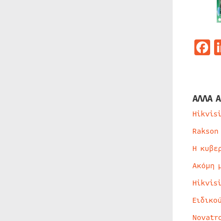
F
ΑΛΛΑ Α
Hikvis
Rakson
Η κυβε
Ακόμη 
Hikvis
Ειδικο
Novatr