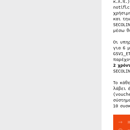
κ.λ.π.
notifi
χρήσιμ
και τη
SECOLI
μέσω θ
Οι υπη
για 6 
GSV1_E
παρέχο
2 χρόν
SECOLI
Το κάθ
λάβει 
(vouch
σύστημ
10 συσ
Η