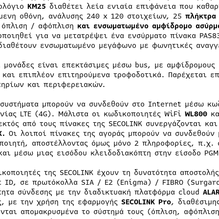
ολόγιο
KM
25
διαθέτει λεία ενιαία επιφάνεια που καθαρ
μενη οθόνη, ανάλυσης 240 x 120 στοιχείων, 25
πλήκτρα
 όπλιση / αφόπλιση
και ενσωματωμένο αμφίδρομο ασύρμα
οποιηθεί για να μετατρέψει ένα ενσύρματο πίνακα PAS8
διαθέτουν ενσωματωμένο μεγάφωνο με φωνητικές αναγγε
ι μονάδες είναι επεκτάσιμες μέσω bus, με αμφίδρομους
 και επιπλέον επιτηρούμενα τροφοδοτικά. Παρέχεται ε
τηρίων και περιφερειακών.
 συστήματα μπορούν να συνδεθούν στο Internet μέσω κω
νίας LTE (4G). Μάλιστα οι κωδικοποιητές WiFi
WL800
κα
εκτός από τους πίνακες της SECOLINK συνεργάζονται κα
X
.
Οι λοιποί πίνακες της αγοράς μπορούν να συνδεθούν
ποιητή, αποστέλλοντας όμως μόνο 2 πληροφορίες, π.χ. 
και μέσω μιας εισόδου κλειδοδιακόπτη στην είσοδο PGM
ικοποιητές της SECOLINK έχουν τη δυνατότητα αποστολή
t ID, σε πρωτόκολλα SIA / E2 (Enigma) / FIBRO (Surgard
τητα σύνδεσης με την διαδικτυακή πλατφόρμα cloud
ALA
ς, με την χρήση της εφαρμογής
SECOLINK Pro
, διαθέσιμη
ονται απομακρυσμένα το σύστημά τους (όπλιση, αφόπλισ