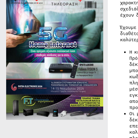
χαρακτ
σχεδιά
έχουν 
Έχουμε
διαθέτ
καλύτε
Η κ
Πρό
δέκ
μπο
κωδ
πλη
μέσ
εγκ
απο
προ
Οι 
δέκ
επε
καλ