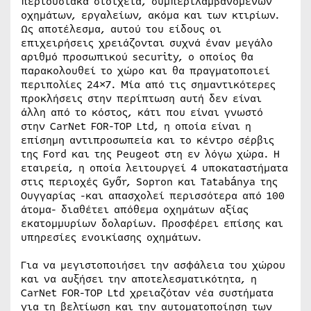
περιουσιακά στοιχεία, συμπεριλαμβανομένων
οχημάτων, εργαλείων, ακόμα και των κτιρίων.
Ως αποτέλεσμα, αυτού του είδους οι
επιχειρήσεις χρειάζονται συχνά έναν μεγάλο
αριθμό προσωπικού security, ο οποίος θα
παρακολουθεί το χώρο και θα πραγματοποιεί
περιπολίες 24×7. Μία από τις σημαντικότερες
προκλήσεις στην περίπτωση αυτή δεν είναι
άλλη από το κόστος, κάτι που είναι γνωστό
στην CarNet FOR-TOP Ltd, η οποία είναι η
επίσημη αντιπροσωπεία και το κέντρο σέρβις
της Ford και της Peugeot στη εν λόγω χώρα. Η
εταιρεία, η οποία λειτουργεί 4 υποκαταστήματα
στις περιοχές Győr, Sopron και Tatabánya της
Ουγγαρίας -και απασχολεί περισσότερα από 100
άτομα- διαθέτει απόθεμα οχημάτων αξίας
εκατομμυρίων δολαρίων. Προσφέρει επίσης και
υπηρεσίες ενοικίασης οχημάτων.
Για να μεγιστοποιήσει την ασφάλεια του χώρου
και να αυξήσει την αποτελεσματικότητα, η
CarNet FOR-TOP Ltd χρειαζόταν νέα συστήματα
για τη βελτίωση και την αυτοματοποίηση των