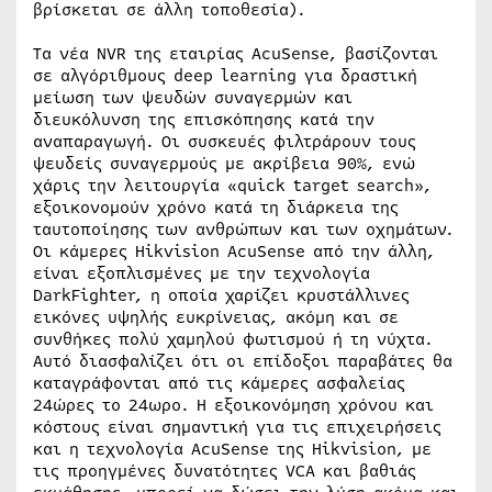
βρίσκεται σε άλλη τοποθεσία).
Τα νέα NVR της εταιρίας AcuSense, βασίζονται
σε αλγόριθμους deep learning για δραστική
μείωση των ψευδών συναγερμών και
διευκόλυνση της επισκόπησης κατά την
αναπαραγωγή. Οι συσκευές φιλτράρουν τους
ψευδείς συναγερμούς με ακρίβεια 90%, ενώ
χάρις την λειτουργία «quick target search»,
εξοικονομούν χρόνο κατά τη διάρκεια της
ταυτοποίησης των ανθρώπων και των οχημάτων.
Οι κάμερες Hikvision AcuSense από την άλλη,
είναι εξοπλισμένες με την τεχνολογία
DarkFighter, η οποία χαρίζει κρυστάλλινες
εικόνες υψηλής ευκρίνειας, ακόμη και σε
συνθήκες πολύ χαμηλού φωτισμού ή τη νύχτα.
Αυτό διασφαλίζει ότι οι επίδοξοι παραβάτες θα
καταγράφονται από τις κάμερες ασφαλείας
24ώρες το 24ωρο. Η εξοικονόμηση χρόνου και
κόστους είναι σημαντική για τις επιχειρήσεις
και η τεχνολογία AcuSense της Hikvision, με
τις προηγμένες δυνατότητες VCA και βαθιάς