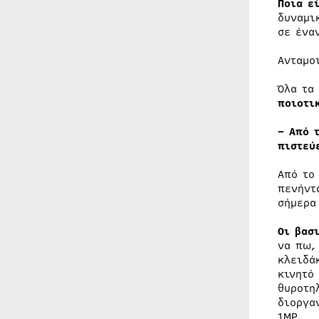
Ποια ε
δυναμι
σε ένα
Ανταμο
Όλα τα
ποιοτι
– Από 
πιστεύ
Από το
πενήντ
σήμερα
Οι βασ
να πω,
κλειδά
κινητό
θυροτη
διοργα
1MP.