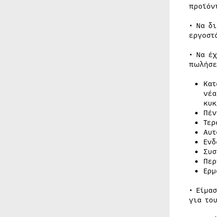
προϊόν
• Να δ
εργοστ
• Να έ
πωλήσε
Κατ
νέα
κυκ
Πέν
Τερ
Αυτ
Ενδ
Συσ
Περ
Ερμ
• Είμα
για το