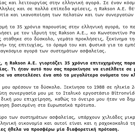
ίας και λειτουργίας στην ελληνική αγορά. Σε έναν κόσ
λληλες και σε πολλά επίπεδα κρίσεις, η Rakson Α.Ε. θέ
στία και ικανοποίηση των πελατών και των συνεργατών 
ρμή τα 35 χρόνια παρουσίας στην ελληνική αγορά, το πε
λήσει με τον ιδρυτή της Rakson Α.Ε., κο Κωνσταντίνο Ρα
ς στάθηκε στο δύσκολο, γεμάτο προκλήσεις, ξεκίνημα τη
γή» της επιτυχίας, το όραμά του και φυσικά για τα εμπ
παγκόσμια αγορά των συστημάτων ασφαλείας.
ς, η
Rakson Α.Ε. γιορτάζει 35 χρόνια επιτυχημένης παρ
ίας. Τι ήταν αυτό που σας παρακίνησε να εισέλθετε σε
ρε να αποτελέσει ένα από τα μεγαλύτερα ονόματα του κ
, μου αρέσουν τα δύσκολα. Ξεκίνησα το 1988 σε ηλικία 
ώτη συνεργασία μου με το Ιταλικό εργοστάσιο Bitronvid
 δική μου επιχείρηση, καθώς το όνειρο μου ήταν να δη
ρηση βασισμένη στα Ευρωπαϊκά πρότυπα.
ώρο των συστημάτων ασφαλείας, υπάρχουν χιλιάδες μικρ
λληνική οικονομία και αυτοί είναι και η ραχοκοκαλιά τ
ίες ήθελα να προσφέρω μία διαφορετική πρόταση.