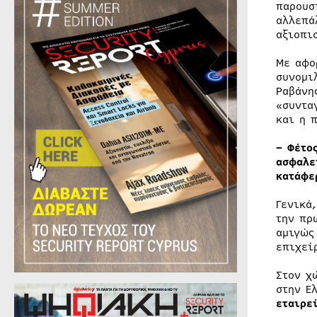
παρουσ
αλλεπά
αξιοπι
Με αφο
συνομι
Ραβάνη
«συντα
και η 
– Φέτο
ασφαλε
κατάφε
Γενικά
την πρ
αμιγώς
επιχεί
Στον χ
στην Ε
εταιρε