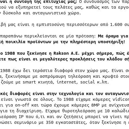
ίναι η συνταγή της επιτυχίας μας;
O συνδυασμός των παρ
κού να εξυπηρετεί τους πελάτες μας, καθώς και τα εργ
ν δύσκολο και ανταγωνιστικό χώρο.
ιβή μας είναι η εμπιστοσύνη περισσότερων από 1.600 σ
 παραπάνω περικλείονται σε μία πρόταση:
Με όραμα για
κή ποικιλία προϊόντων με την πληρέστερη υποστήριξη!
το 1988 που ξεκίνησε η
Rakson
A.
E. μέχρι σήμερα, πώς 
ετε πως είναι οι μεγαλύτερες προκλήσεις του κλάδου σ
 1988 έχω δει τεράστια διαφορά στον χώρο μας. Είναι σ
α, ξεκινήσαμε με ασπρόμαυρη τηλεόραση και κρυφτό στο
 ζούμε με smart κινητά, internet, social κ.λπ.
ικές διαφορές είναι στην τεχνολογία και τον ανταγωνι
 είναι γνωστά σε όλους. Το 1988 είχαμε κάμερες vidico
κι για on-off και τώρα έχουμε κάμερες 8MP με ανίχνευ
 για τη διαχείριση. Είχαμε θυροτηλεόραση με 10 καλώδι
λεόραση IP που ό,τι και αν ζητήσεις μπορεί να γίνει π
νώσει σεμινάριο με 350 εγκαταστάτες, όταν ξεκίνησε η