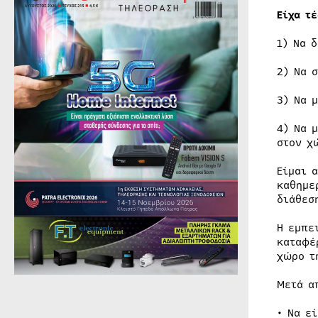
Είχα τ
1) Να 
2) Να 
3) Να 
4) Να 
στον χ
Είμαι 
καθημε
διάθεσ
Η εμπε
καταφέ
χώρο τ
Μετά α
• Να ε