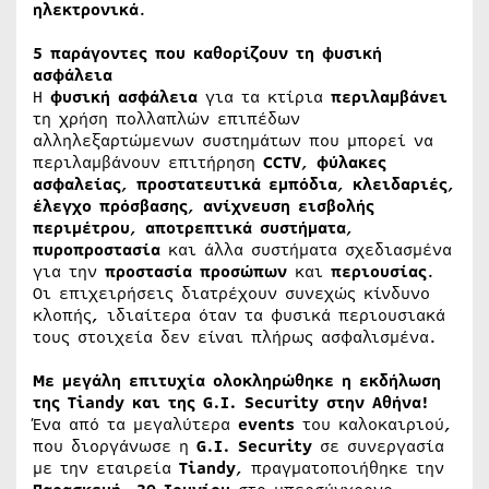
ηλεκτρονικά
.
5 παράγοντες που καθορίζουν τη φυσική
ασφάλεια
Η
φυσική
ασφάλεια
για τα κτίρια
περιλαμβάνει
τη χρήση πολλαπλών επιπέδων
αλληλεξαρτώμενων συστημάτων που μπορεί να
περιλαμβάνουν επιτήρηση
CCTV
,
φύλακες
ασφαλείας
,
προστατευτικά
εμπόδια
,
κλειδαριές
,
έλεγχο
πρόσβασης
,
ανίχνευση
εισβολής
περιμέτρου
,
αποτρεπτικά συστήματα
,
πυροπροστασία
και άλλα συστήματα σχεδιασμένα
για την
προστασία
προσώπων
και
περιουσίας
.
Οι επιχειρήσεις διατρέχουν συνεχώς κίνδυνο
κλοπής, ιδιαίτερα όταν τα φυσικά περιουσιακά
τους στοιχεία δεν είναι πλήρως ασφαλισμένα.
Με μεγάλη επιτυχία ολοκληρώθηκε η εκδήλωση
της Tiandy και της G.I. Security στην Αθήνα!
Ένα από τα μεγαλύτερα
events
του καλοκαιριού,
που διοργάνωσε η
G.I. Security
σε συνεργασία
με την εταιρεία
Tiandy
, πραγματοποιήθηκε την