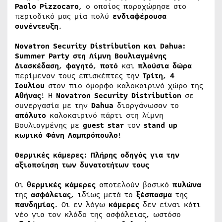
Paolo
Pizzocaro
, ο οποίος παραχώρησε στο
περιοδικό μας μία πολύ
ενδιαφέρουσα
συνέντευξη
.
Novatron
Security
Distribution
και
Dahua
:
Summer
Party
στη Λίμνη Βουλιαγμένης
Διασκέδαση
,
φαγητό
,
ποτό
και
πλούσια
δώρα
περίμεναν τους επισκέπτες την
Τρίτη
,
4
Ιουλίου
στον πιο όμορφο καλοκαιρινό χώρο της
Αθήνας
! Η
Novatron
Security
Distribution
σε
συνεργασία με την
Dahua
διοργάνωσαν το
απόλυτο
καλοκαιρινό πάρτι στη λίμνη
Βουλιαγμένης με
guest
star
τον
stand
up
κωμικό
Φάνη
Λαμπρόπουλο
!
Θερμικές κάμερες: Πλήρης οδηγός για την
αξιοποίηση των δυνατοτήτων τους
Οι
θερμικές
κάμερες
αποτελούν βασικό
πυλώνα
της
ασφάλειας
, ιδίως μετά το
ξέσπασμα
της
πανδημίας
. Οι εν λόγω
κάμερες
δεν είναι κάτι
νέο για τον κλάδο της ασφάλειας, ωστόσο