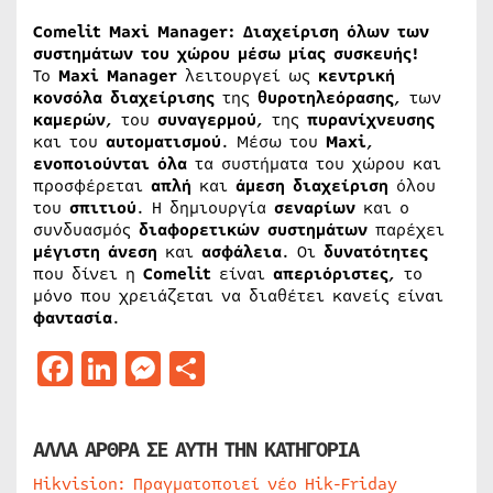
Comelit Maxi Manager: Διαχείριση όλων των
συστημάτων του χώρου μέσω μίας συσκευής!
Το
Maxi
Manager
λειτουργεί ως
κεντρική
κονσόλα
διαχείρισης
της
θυροτηλεόρασης
, των
καμερών
, του
συναγερμού
, της
πυρανίχνευσης
και του
αυτοματισμού
. Μέσω του
Maxi
,
ενοποιούνται
όλα
τα συστήματα του χώρου και
προσφέρεται
απλή
και
άμεση
διαχείριση
όλου
του
σπιτιού
. H δημιουργία
σεναρίων
και ο
συνδυασμός
διαφορετικών
συστημάτων
παρέχει
μέγιστη
άνεση
και
ασφάλεια
. Οι
δυνατότητες
που δίνει η
Comelit
είναι
απεριόριστες
, το
μόνο που χρειάζεται να διαθέτει κανείς είναι
φαντασία
.
Facebook
LinkedIn
Messenger
Μοιραστείτε
ΑΛΛΑ ΑΡΘΡΑ ΣΕ ΑΥΤΗ ΤΗΝ ΚΑΤΗΓΟΡΙΑ
Hikvision: Πραγματοποιεί νέο Hik-Friday