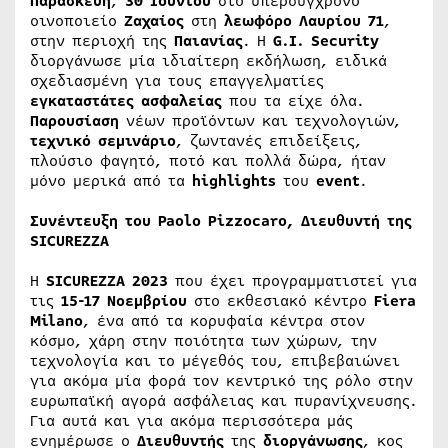
Παρασκευή
,
30
Ιουνίου
στο υπερσύγχρονο
οινοποιείο
Ζαχαίος
στη
λεωφόρο
Λαυρίου
71
,
στην περιοχή της
Παιανίας
. Η
G.I.
Security
διοργάνωσε μία ιδιαίτερη εκδήλωση, ειδικά
σχεδιασμένη για τους επαγγελματίες
εγκαταστάτες
ασφαλείας
που τα είχε όλα.
Παρουσίαση
νέων προϊόντων και τεχνολογιών,
τεχνικό σεμινάριο
, ζωντανές επιδείξεις,
πλούσιο φαγητό, ποτό και πολλά δώρα, ήταν
μόνο μερικά από τα
highlights
του
event
.
Συνέντευξη του Paolo Pizzocaro, Διευθυντή της
SICUREZZA
Η
SICUREZZA 2023
που έχει προγραμματιστεί για
τις
15-17 Νοεμβρίου
στο εκθεσιακό κέντρο
Fiera
Milano
, ένα από τα κορυφαία κέντρα στον
κόσμο, χάρη στην ποιότητα των χώρων, την
τεχνολογία και το μέγεθός του, επιβεβαιώνει
για ακόμα μία φορά τον κεντρικό της ρόλο στην
ευρωπαϊκή αγορά ασφάλειας και πυρανίχνευσης.
Για αυτά και για ακόμα περισσότερα μάς
ενημέρωσε ο
Διευθυντής
της
διοργάνωσης
, κος