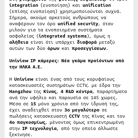
integration
(ενοποίηση) και
unification
(επίσης ενοποίηση) χρησιμοποιούνται συχνά.
Σήμερα, ακούμε αρκετούς ανθρώπους να
αναφέρουν τον όρο
unified
security
, όταν
μιλούν για τα ενοποιημένα συστήματα
ασφαλείας (
integrated
systems
), όμως η
αλήθεια
είναι ότι υπάρχει
διαφορά
μεταξύ
αυτών των δύο
όρων
και
προσεγγίσεων
.
Uniview IP κάμερες: Νέα γκάμα προϊόντων από
την ΗΛΚΑ Α.Ε.
H
Uniview
είναι ένας από τους κορυφαίους
κατασκευαστές συστημάτων CCTV, με έδρα την
Hangzhou
της
Κίνας
,
4 R&D κέντρα
, παραρτήματα
ανά την υφήλιο και παρουσία σε 145 χώρες.
Μέσα σε
15
μόνο χρόνια από την ίδρυσή της,
έχει αναδειχθεί στον
3ο μεγαλύτερο
σε
πωλήσεις κατασκευαστή
CCTV
της Κίνας και τον
4ο παγκοσμίως
, μένοντας όμως επικεντρωμένη
στην
IP
τεχνολογία
, από την οποία άλλωστε
ξεκίνησε.