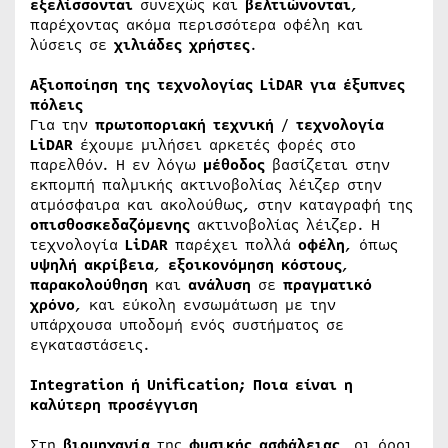
εξελίσσονται
συνεχώς και
βελτιώνονται
,
παρέχοντας ακόμα περισσότερα οφέλη και
λύσεις σε
χιλιάδες
χρήστες
.
Αξιοποίηση της τεχνολογίας LiDAR για έξυπνες
πόλεις
Για την
πρωτοποριακή
τεχνική
/
τεχνολογία
LiDAR
έχουμε μιλήσει αρκετές φορές στο
παρελθόν. Η εν λόγω
μέθοδος
βασίζεται στην
εκπομπή παλμικής ακτινοβολίας λέιζερ στην
ατμόσφαιρα και ακολούθως, στην καταγραφή της
οπισθοσκεδαζόμενης
ακτινοβολίας λέιζερ. Η
τεχνολογία
LiDAR
παρέχει πολλά
οφέλη
, όπως
υψηλή
ακρίβεια
,
εξοικονόμηση
κόστους
,
παρακολούθηση
και
ανάλυση
σε
πραγματικό
χρόνο
, και εύκολη ενσωμάτωση με την
υπάρχουσα υποδομή ενός συστήματος σε
εγκαταστάσεις.
Integration ή Unification; Ποια είναι η
καλύτερη προσέγγιση
Στη
βιομηχανία
της
φυσικής
ασφάλειας
, οι όροι