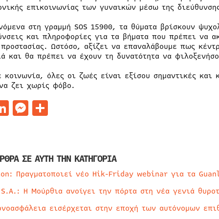
ονικής επικοινωνίας των γυναικών µέσω της διεύθυνση
νόμενα στη γραμμή SOS 15900, τα θύματα βρίσκουν ψυχο
ύνσεις και πληροφορίες για τα βήματα που πρέπει να α
 προστασίας. Ωστόσο, αξίζει να επαναλάβουμε πως κέντ
ιά και θα πρέπει να έχουν τη δυνατότητα να φιλοξενήσο
ε κοινωνία, όλες οι ζωές είναι εξίσου σημαντικές και 
 να ζει χωρίς φόβο.
acebook
LinkedIn
Messenger
Μοιραστείτε
ΡΘΡΑ ΣΕ ΑΥΤΗ ΤΗΝ ΚΑΤΗΓΟΡΙΑ
ion: Πραγματοποιεί νέο Hik-Friday webinar για τα Guan
 S.A.: Η Μούρθια ανοίγει την πόρτα στη νέα γενιά θυρο
ρνοασφάλεια εισέρχεται στην εποχή των αυτόνομων επι