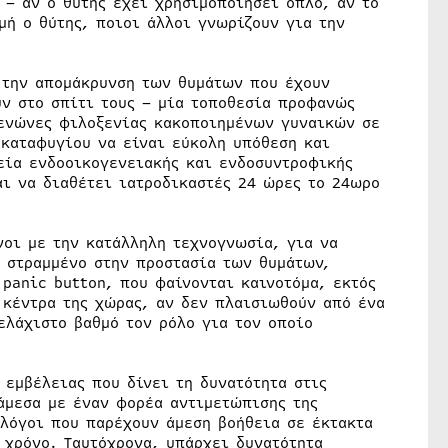
 – αν ο θύτης έχει χρησιμοποιήσει όπλο, αν το
μή ο θύτης, ποιοι άλλοι γνωρίζουν για την
 την απομάκρυνση των θυμάτων που έχουν
υν στο σπίτι τους – μία τοποθεσία προφανώς
ξενώνες φιλοξενίας κακοποιημένων γυναικών σε
 καταφυγίου να είναι εύκολη υπόθεση και
φεία ενδοοικογενειακής και ενδοσυντροφικής
ι να διαθέτει ιατροδικαστές 24 ώρες το 24ωρο
νοι με την κατάλληλη τεχνογνωσία, για να
 στραμμένο στην προστασία των θυμάτων,
panic button, που φαίνονται καινοτόμα, εκτός
 κέντρα της χώρας, αν δεν πλαισιωθούν από ένα
ελάχιστο βαθμό τον ρόλο για τον οποίο
 εμβέλειας που δίνει τη δυνατότητα στις
άμεσα µε έναν φορέα αντιμετώπισης της
λόγοι που παρέχουν άμεση βοήθεια σε έκτακτα
 χρόνο. Ταυτόχρονα, υπάρχει δυνατότητα