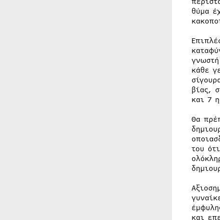
περιστ
θύμα έ
κακοπο
Επιπλέ
καταφύ
γνωστή
κάθε γ
σίγουρ
βίας, 
και 7 
Θα πρέ
δημιου
οποιασ
του ότ
ολόκλη
δημιου
Αξιοση
γυναίκ
έµφυλη
και επ