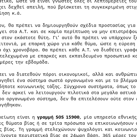
ατικό, ώστε να είναι γνωστές όλες οι λεπτομέρειές του
χει δεχθεί απειλή, πού βρίσκεται τη συγκεκριμένη στιγ
ίηση κ.ά.
ον, θα πρέπει να δημιουργηθούν σχέδια προστασίας για
γει στα Α.Τ. και σε καμία περίπτωση να μην επιστρέφο
 στον εκάστοτε θύτη. Γι’ αυτό θα πρέπει να υπάρχουν 
ειτονιά, με επαρκή χώρο για κάθε θύμα, ώστε η εύρεση
α όχι χρονοβόρα. Θα πρέπει κάθε Α.Τ. να διαθέτει γρα
στελεχωμένα με επαρκές και εκπαιδευμένο προσωπικό κα
ημέρες την εβδομάδα.
πει να διατεθούν πόροι οικονομικοί, αλλά και ανθρώπι
ργηθεί ένα σύστημα σωστά οργανωμένο και με το βλέμμα
δήποτε κοινωνικής τάξης. Σύγχρονα συστήματα, όπως το 
ι δεν αρκεί να λειτουργούν πιλοτικά στα μεγάλα αστικά
ρο οργανωμένο σύστημα, δεν θα επιτελέσουν ούτε στον 
ργήθηκαν.
μείωτη είναι η
γραμμή SOS 15900
, µία υπηρεσία εθνικής
ες θύματα βίας ή σε τρίτα πρόσωπα να επικοινωνήσουν 
ς βίας. Τη γραμμή στελεχώνουν ψυχολόγοι και κοινωνιο
είγοντα περιστατικά βίας σε 24ωρη βάση, 365 µέρες τον