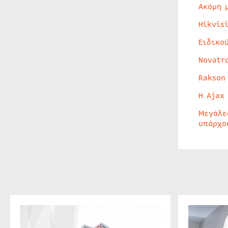
Ακόμη 
Hikvis
Ειδικο
Novatr
Rakson
Η Ajax
Μεγάλε
υπάρχο