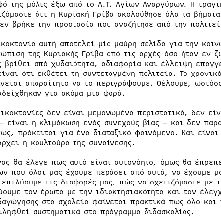
φό της μόλις έξω από το Α.Τ. Αγίων Αναργύρων. Η τραγι
ιζόμαστε ότι η Κυριακή Γρίβα ακολούθησε όλα τα βήματ
δεν βρήκε την προστασία που αναζήτησε από την πολιτεί
ικοκτονία αυτή αποτελεί μία μαύρη σελίδα για την κοιν
τώπιση της Κυριακής Γρίβα από τις αρχές όσο ήταν εν ζ
ς βρίθει από χυδαιότητα, αδιαφορία και έλλειψη επαγγ
είναι ότι εκθέτει τη συντεταγμένη πολιτεία. Το χρονικό
ίνεται απαραίτητο να το περιγράψουμε. Θέλουμε, ωστόσο
αδείχθηκαν για ακόμα μια φορά.
αικοκτονίες δεν είναι μεμονωμένα περιστατικά, δεν είν
– είναι η κλιμάκωση ενός συνεχούς βίας – και δεν παρ
τως, πρόκειται για ένα διαταξικό φαινόμενο. Και είναι
άρχει η κουλτούρα της συναίνεσης.
νας θα έλεγε πως αυτό είναι αυτονόητο, όμως θα έπρεπ
ων που όλοι μας έχουμε περάσει από αυτά, να έχουμε μ
 επιλύουμε τις διαφορές μας, πώς να σχετιζόμαστε με τ
ύουμε τον έρωτα με την ιδιοκτησιακότητα και τον έλεγχ
δαγώγησης στα σχολεία φαίνεται πρακτικά πως όλο και 
ιληφθεί συστηματικά στο πρόγραμμα διδασκαλίας.