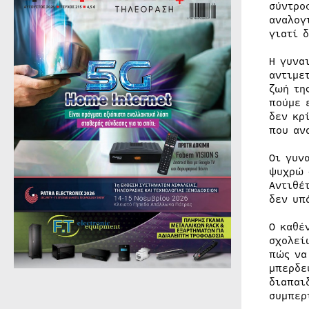
σύντρο
αναλογ
γιατί 
Η γυνα
αντιμε
ζωή τη
πούμε 
δεν κρ
που αν
Οι γυν
ψυχρώ 
Αντιθέ
δεν υπ
Ο καθέ
σχολεί
πώς να
μπερδε
διαπαι
συμπερ