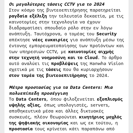
Οι μεγαλύτερες τάσεις CCTV για το 2024
Στον κόσμο της βιντεοεπιτήρησης παρατηρείται
ραγδαία εξέλιξη
την τελευταία δεκαετία, με τις
καινοτομίες στην τεχνολογία να έχουν
διαδραματίσει σπουδαίο ρόλο στην εν λόγω
ανάπτυξη. Ταυτόχρονα, ο τομέας του
Security
απέκτησε
νέες ευκαιρίες
για ανάπτυξη μέσω της
έντονης εμπορευματοποίησης των προϊόντων και
των υπηρεσιών CCTV, με
καινοτομίες αιχμής
στην τεχνητή νοημοσύνη και το Cloud
. Το άρθρο
αυτό αναλύει τις
προβλέψεις
της Hanwha Vision
σχετικά με τις
τάσεις
που θα κυριαρχήσουν
στον τομέα της βιντεοεπιτήρησης
το 2024.
Μέτρα προστασίας για τα Data Centers: Μια
πολυεπίπεδη προσέγγιση
Τα
Data Centers
, όπου φιλοξενείται
εξοπλισμός
υψηλής αξίας
, όπως υπολογιστές, servers,
αποθηκευτικά μέσα και άλλες δικτυακές
συσκευές, πλέον θεωρούνται
κινητήριος μοχλός
της ψηφιακής οικονομίας
και ως εκ τούτου, η
προστασία
τους κρίνεται κάτι παραπάνω από