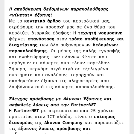
Η αποθήκευση δεδομένων παρακολούθησης
«γίνεται» έξυπνη!
Με το
κεντρικό άρθρο
του περιοδικού μας,
στρέφουμε την προσοχή μας σε ένα θέμα που
κερδίζει διαρκώς έδαφος: Η
τεχνητή νοημοσύνη
φέρνει
επανάσταση
στον
τρόπο αποθήκευσης και
διαχείρισης
των όλο αυξανόμενων
δεδομένων
παρακολούθησης
. Οι μέρες της απλής εγγραφής
και αναθεώρησης των πλάνων βίντεο που
παράγουν οι κάμερες αποτελούν παρελθόν.
Σήμερα, περνάμε σιγά σιγά σε εξελιγμένα
συστήματα που αναλύουν, ιεραρχούν και
αποθηκεύουν έξυπνα τις πληροφορίες που
λαμβάνουν από τις κάμερες παρακολούθησης.
Έλεγχος πρόσβασης με Akuvox: Έξυπνες και
ασφαλείς λύσεις από την PartnerNET
Η
PartnerNET
με περισσότερα από 25 χρόνια
εμπειρίας στον ICT κλάδο, είναι ο
επίσημος
διανομέας
της
Akuvox Company
και παρουσιάζει
τις
έξυπνες λύσεις πρόσβασης και