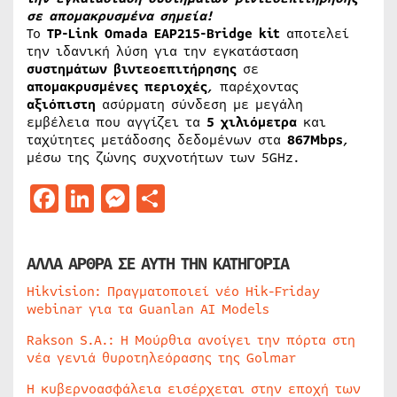
σε απομακρυσμένα σημεία!
Το
TP-Link Omada EAP215-Bridge kit
αποτελεί
την ιδανική λύση για την εγκατάσταση
συστημάτων βιντεοεπιτήρησης
σε
απομακρυσμένες περιοχές
, παρέχοντας
αξιόπιστη
ασύρματη σύνδεση με μεγάλη
εμβέλεια που αγγίζει τα
5 χιλιόμετρα
και
ταχύτητες μετάδοσης δεδομένων στα
867Mbps
,
μέσω της ζώνης συχνοτήτων των 5GHz.
Facebook
LinkedIn
Messenger
Μοιραστείτε
ΑΛΛΑ ΑΡΘΡΑ ΣΕ ΑΥΤΗ ΤΗΝ ΚΑΤΗΓΟΡΙΑ
Hikvision: Πραγματοποιεί νέο Hik-Friday
webinar για τα Guanlan AI Models
Rakson S.A.: Η Μούρθια ανοίγει την πόρτα στη
νέα γενιά θυροτηλεόρασης της Golmar
Η κυβερνοασφάλεια εισέρχεται στην εποχή των