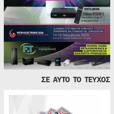
ΣΕ ΑΥΤΟ ΤΟ ΤΕΥΧΟΣ