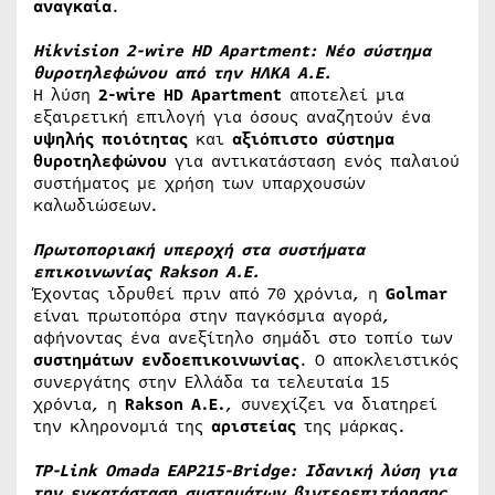
αναγκαία
.
Hikvision 2-wire HD Apartment: Νέο σύστημα
θυροτηλεφώνου από την ΗΛΚΑ Α.Ε.
Η λύση
2-wire HD Apartment
αποτελεί μια
εξαιρετική επιλογή για όσους αναζητούν ένα
υψηλής ποιότητας
και
αξιόπιστο σύστημα
θυροτηλεφώνου
για αντικατάσταση ενός παλαιού
συστήματος με χρήση των υπαρχουσών
καλωδιώσεων.
Πρωτοποριακή υπεροχή στα συστήματα
επικοινωνίας Rakson A.E.
Έχοντας ιδρυθεί πριν από 70 χρόνια, η
Golmar
είναι πρωτοπόρα στην παγκόσμια αγορά,
αφήνοντας ένα ανεξίτηλο σημάδι στο τοπίο των
συστημάτων ενδοεπικοινωνίας
. O αποκλειστικός
συνεργάτης στην Ελλάδα τα τελευταία 15
χρόνια, η
Rakson A.E.
, συνεχίζει να διατηρεί
την κληρονομιά της
αριστείας
της μάρκας.
TP-Link Omada EAP215-Bridge: Ιδανική λύση για
την εγκατάσταση συστημάτων βιντεοεπιτήρησης