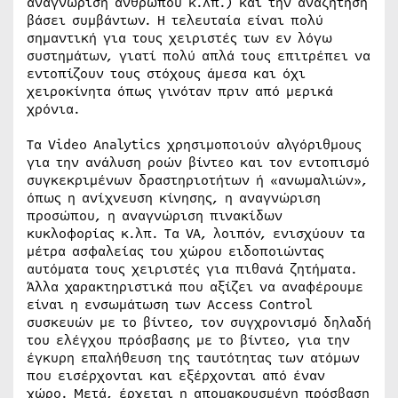
αναγνώριση ανθρώπου κ.λπ.) και την αναζήτηση
βάσει συμβάντων. Η τελευταία είναι πολύ
σημαντική για τους χειριστές των εν λόγω
συστημάτων, γιατί πολύ απλά τους επιτρέπει να
εντοπίζουν τους στόχους άμεσα και όχι
χειροκίνητα όπως γινόταν πριν από μερικά
χρόνια.
Τα Video Analytics χρησιμοποιούν αλγόριθμους
για την ανάλυση ροών βίντεο και τον εντοπισμό
συγκεκριμένων δραστηριοτήτων ή «ανωμαλιών»,
όπως η ανίχνευση κίνησης, η αναγνώριση
προσώπου, η αναγνώριση πινακίδων
κυκλοφορίας κ.λπ. Τα VA, λοιπόν, ενισχύουν τα
μέτρα ασφαλείας του χώρου ειδοποιώντας
αυτόματα τους χειριστές για πιθανά ζητήματα.
Άλλα χαρακτηριστικά που αξίζει να αναφέρουμε
είναι η ενσωμάτωση των Access Control
συσκευών με το βίντεο, τον συγχρονισμό δηλαδή
του ελέγχου πρόσβασης με το βίντεο, για την
έγκυρη επαλήθευση της ταυτότητας των ατόμων
που εισέρχονται και εξέρχονται από έναν
χώρο. Μετά, έρχεται η απομακρυσμένη πρόσβαση