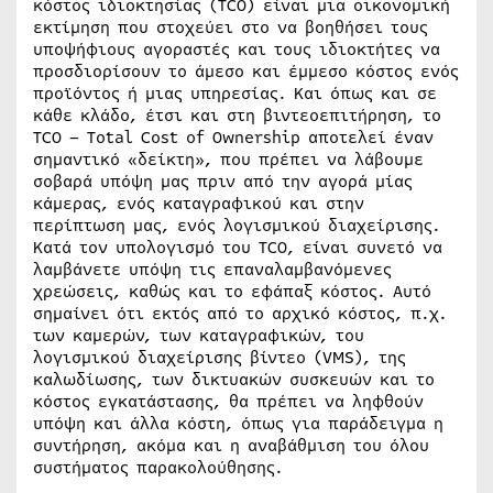
κόστος ιδιοκτησίας (TCO) είναι μια οικονομική
εκτίμηση που στοχεύει στο να βοηθήσει τους
υποψήφιους αγοραστές και τους ιδιοκτήτες να
προσδιορίσουν το άμεσο και έμμεσο κόστος ενός
προϊόντος ή μιας υπηρεσίας. Και όπως και σε
κάθε κλάδο, έτσι και στη βιντεοεπιτήρηση, το
TCO – Total Cost of Ownership αποτελεί έναν
σημαντικό «δείκτη», που πρέπει να λάβουμε
σοβαρά υπόψη μας πριν από την αγορά μίας
κάμερας, ενός καταγραφικού και στην
περίπτωση μας, ενός λογισμικού διαχείρισης.
Κατά τον υπολογισμό του TCO, είναι συνετό να
λαμβάνετε υπόψη τις επαναλαμβανόμενες
χρεώσεις, καθώς και το εφάπαξ κόστος. Αυτό
σημαίνει ότι εκτός από το αρχικό κόστος, π.χ.
των καμερών, των καταγραφικών, του
λογισμικού διαχείρισης βίντεο (VMS), της
καλωδίωσης, των δικτυακών συσκευών και το
κόστος εγκατάστασης, θα πρέπει να ληφθούν
υπόψη και άλλα κόστη, όπως για παράδειγμα η
συντήρηση, ακόμα και η αναβάθμιση του όλου
συστήματος παρακολούθησης.