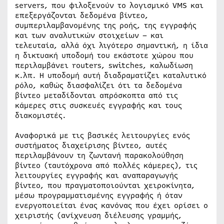
servers, που φιλοξενούν το λογισμικό VMS και
επεξεργάζονται δεδομένα βίντεο,
συμπεριλαμβανομένης της ροής, της εγγραφής
και των αναλυτικών στοιχείων – και
τελευταία, αλλά όχι λιγότερο σημαντική, η ίδια
η δικτυακή υποδομή του εκάστοτε χώρου που
περιλαμβάνει routers, switches, καλωδίωση
κ.λπ. Η υποδομή αυτή διαδραματίζει καταλυτικό
ρόλο, καθώς διασφαλίζει ότι τα δεδομένα
βίντεο μεταδίδονται απρόσκοπτα από τις
κάμερες στις συσκευές εγγραφής και τους
διακομιστές.
Αναφορικά με τις βασικές λειτουργίες ενός
συστήματος διαχείρισης βίντεο, αυτές
περιλαμβάνουν τη ζωντανή παρακολούθηση
βίντεο (ταυτόχρονα από πολλές κάμερες), τις
λειτουργίες εγγραφής και αναπαραγωγής
βίντεο, που πραγματοποιούνται χειροκίνητα,
μέσω προγραμματισμένης εγγραφής ή όταν
ενεργοποιείται ένας κανόνας που έχει ορίσει ο
χειριστής (ανίχνευση διέλευσης γραμμής,