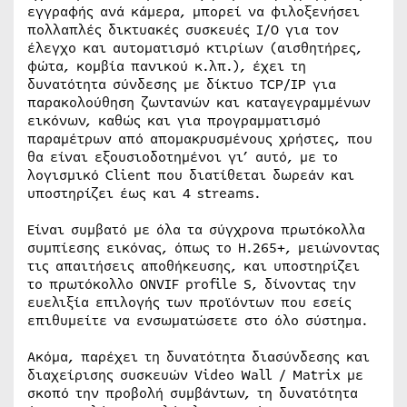
εγγραφής ανά κάμερα, μπορεί να φιλοξενήσει
πολλαπλές δικτυακές συσκευές I/O για τον
έλεγχο και αυτοματισμό κτιρίων (αισθητήρες,
φώτα, κομβία πανικού κ.λπ.), έχει τη
δυνατότητα σύνδεσης με δίκτυο TCP/IP για
παρακολούθηση ζωντανών και καταγεγραμμένων
εικόνων, καθώς και για προγραμματισμό
παραμέτρων από απομακρυσμένους χρήστες, που
θα είναι εξουσιοδοτημένοι γι’ αυτό, με το
λογισμικό Client που διατίθεται δωρεάν και
υποστηρίζει έως και 4 streams.
Είναι συμβατό με όλα τα σύγχρονα πρωτόκολλα
συμπίεσης εικόνας, όπως το H.265+, μειώνοντας
τις απαιτήσεις αποθήκευσης, και υποστηρίζει
το πρωτόκολλο ONVIF profile S, δίνοντας την
ευελιξία επιλογής των προϊόντων που εσείς
επιθυμείτε να ενσωματώσετε στο όλο σύστημα.
Ακόμα, παρέχει τη δυνατότητα διασύνδεσης και
διαχείρισης συσκευών Video Wall / Matrix με
σκοπό την προβολή συμβάντων, τη δυνατότητα