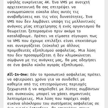
υψηλής ευκρίνειας 4K. Ένα VMS με ανοιχτή
αρχιτεκτονική θα σας επιτρέψει να
ενσωματώσετε εύκολα όλες αυτές τις
αναβαθμίσεις και τις νέες δυνατότητες. Ένα
VMS που δεν λαμβάνει υπόψη τις μελλοντικές
ανάγκες μίας επιχείρησης ή ενός οργανισμού θα
θεωρείται ξεπερασμένο πριν ακόμα το
καταλάβουμε. Πρέπει να είμαστε σίγουροι πως
το VMS που έχουμε επιλέξει είναι επεκτάσιμο
και συνεργάζεται (εύκολα) με άλλους
προμηθευτές εξοπλισμού ασφαλείας. Μια λύση
που δεν προσαρμόζεται ή δεν κλιμακώνεται
σύμφωνα με τις ανάγκες μας, θα μας οδηγήσει
σε ένα φαύλο κύκλο αγοράς εξοπλισμού.
All-
In-
One:
Εάν το προσωπικό ασφαλείας πρέπει
να αφιερώσει χρόνο για να συνδεθεί με
καθεμία από τις επιτηρούμενες περιοχές
ξεχωριστά ή να ασχοληθεί με λίστες συμβάντων
και συσκευών, μπορεί να χάσει σημαντικές
λεπτομέρειες. Μια λύση που παρέχει σαφή
εικόνα ολόκληρου του συστήματος ασφαλείας σε