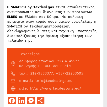
Η
SMATECH by Texdesigns
είναι αποκλειστικός
αντιπρόσωπος και διανομέας των προϊόντων
ELDES
σε Ελλάδα και Κύπρο. Με πολυετή
εμπειρία στον τομέα συστημάτων ασφαλείας, η
SMATECH by Texdesignsπροσφέρει
ολοκληρωμένες λύσεις και τεχνική υποστήριξη,
διασφαλίζοντας την άριστη εξυπηρέτηση των
πελατών της.
Texdesigns
Λεωφόρος Στασίνου 22Α & Άννης
Κομνηνής 1, 1060 Λευκωσία
τηλ.: 210-9533377, +357-22253595
e-mail: info@texdesings.eu
site: http://www.texdesigns.eu/
Facebook
LinkedIn
Messenger
Μοιραστείτε