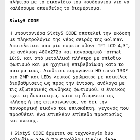
πλήκτρο με το εικονίδιο του κουδουνιού για να
καλέσουμε απευθείας το διαμέρισμα.
Sixty5
CODE
Η μπουτονιέρα Sixty5 CODE αποτελεί την έκδοση
με πληκτρολόγιο της νέας σειράς της Golmar.
Αποτελείται από μία ευρεία οθόνη TFT LCD 4,3”,
με ανάλυση 480x272p και πανοραμικό format
16:9, και από μεταλλικά πλήκτρα με οπίσθιο
φωτισμό και με ηχητική επιβεβαίωση κατά το
πάτημά τους. Διαθέτει ευρυγώνιο HD φακό 130°
στα 2MP και LEDs λευκού χρώματος με ποικίλες
διαβαθμίσεις ως προς την ένταση, ανάλογα με
τις εξωτερικές συνθήκες φωτισμού. Ο ένοικος
έχει τη δυνατότητα, κατά τη διάρκεια της
κλήσης ή της επικοινωνίας, να δει την
πανοραμική εικόνα του επισκέπτη, γεγονός που
προσθέτει ένα επιπλέον επίπεδο προστασίας
και άνεσης.
Η Sixty5 CODE έρχεται σε τεχνολογία δύο
καλωδίων G2+ ή πρωτοκόλλου TCP/IP, iPG+.