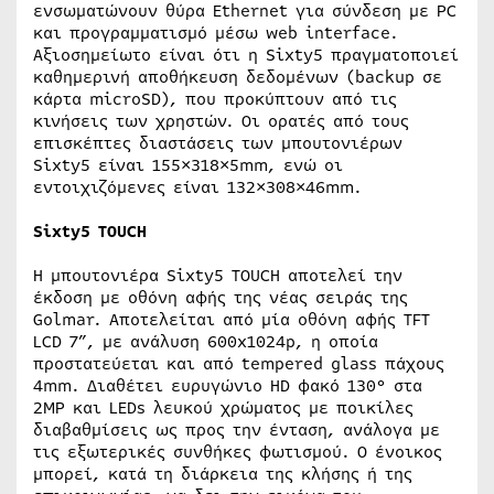
ενσωματώνουν θύρα Ethernet για σύνδεση με PC
και προγραμματισμό μέσω web interface.
Αξιοσημείωτο είναι ότι η Sixty5 πραγματοποιεί
καθημερινή αποθήκευση δεδομένων (backup σε
κάρτα microSD), που προκύπτουν από τις
κινήσεις των χρηστών. Οι ορατές από τους
επισκέπτες διαστάσεις των μπουτονιέρων
Sixty5 είναι 155×318×5mm, ενώ οι
εντοιχιζόμενες είναι 132×308×46mm.
Sixty5
TOUCH
Η μπουτονιέρα Sixty5 TOUCH αποτελεί την
έκδοση με οθόνη αφής της νέας σειράς της
Golmar. Αποτελείται από μία οθόνη αφής TFT
LCD 7”, με ανάλυση 600x1024p, η οποία
προστατεύεται και από tempered glass πάχους
4mm. Διαθέτει ευρυγώνιο HD φακό 130° στα
2MP και LEDs λευκού χρώματος με ποικίλες
διαβαθμίσεις ως προς την ένταση, ανάλογα με
τις εξωτερικές συνθήκες φωτισμού. Ο ένοικος
μπορεί, κατά τη διάρκεια της κλήσης ή της