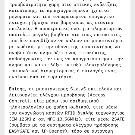
προσβασιμότητα χάρη στις οπτικές ενδείξεις
κατάστασης, τα προηχογραφημένα ηχητικά
μηνύματα και τον ενσωματωμένο επαγωγικό
ενισχυτή βρόχου για βαρήκοους ως στάνταρ
επιλογές. Η προαιρετική ενότητα πληροφοριών
αποτελεί μεγάλη βοήθεια για τους επισκέπτες
που δεν συνηθίζουν να καλούν σε μπουτονιέρες
με κωδικό, με την οθόνη της μπουτονιέρας να
ανάβει όταν πλησιάζει ένας επισκέπτης,
καθοδηγώντας τον πώς να πραγματοποιήσει την
κλήση και να επιλέξει μεταξύ πληκτρολόγησης
του κωδικού διαμερίσματος ή επιλογής ενός
ενοίκου από το ευρετήριο.
Επίσης, οι μπουτονιέρες Sixty5 επιτελούν και
λειτουργίες ελέγχου πρόσβασης (Access
Control), είτε μέσω του αριθμητικού
πληκτρολογίου με χρήση κωδικού, είτε μέσω
του αναγνώστη καρτών RFID διπλής τεχνολογίας
(EM 125KHz και NFC 13,56ΜHz), είτε μέσω 2SAFE
(συμβατό με τα συστήματα ελέγχου πρόσβασης
EASYGATE και iP-Opener), τόσο σε αυτόνομη