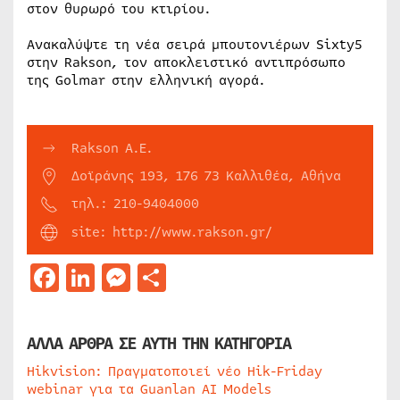
στον θυρωρό του κτιρίου.
Ανακαλύψτε τη νέα σειρά μπουτονιέρων Sixty5
στην Rakson, τον αποκλειστικό αντιπρόσωπο
της Golmar στην ελληνική αγορά.
Rakson Α.Ε.
Δοϊράνης 193, 176 73 Καλλιθέα, Αθήνα
τηλ.: 210-9404000
site: http://www.rakson.gr/
Facebook
LinkedIn
Messenger
Μοιραστείτε
ΑΛΛΑ ΑΡΘΡΑ ΣΕ ΑΥΤΗ ΤΗΝ ΚΑΤΗΓΟΡΙΑ
Hikvision: Πραγματοποιεί νέο Hik-Friday
webinar για τα Guanlan AI Models