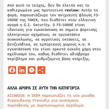
Από αυτό το τεύχος, δεν θα έλειπε και το
καθιερωμένο μας προϊοντικό
review:
Αυτήν τη
φορά, παρουσιάζουμε τον ανιχνευτή φλόγας FS-
5000E της TAKEX, που διαθέτει στην ελληνική
αγορά η G.I. Security. Ο FS-5000E είναι
ιδανικός για εγκατάσταση σε σημεία φόρτισης
ηλεκτρικών οχημάτων, σε εργοστάσια
ανακύκλωσης, σε αγροτικές εκτάσεις, σε
βενζινάδικα, σε εμπορικούς χώρους κ.α. Η
εγκατάστασή του είναι αρκετά εύκολη χάρη στον
σχεδιασμό του, καθώς διαθέτει αδιάβροχο
περίβλημα και ρυθμιζόμενη βάση στήριξης.
Facebook
LinkedIn
Messenger
Μοιραστείτε
ΑΛΛΑ ΑΡΘΡΑ ΣΕ ΑΥΤΗ ΤΗΝ ΚΑΤΗΓΟΡΙΑ
AI100DIN: Η INIM παρουσιάζει τη νέα μονάδα
διασύνδεσης Previdia για συστήματα
πυρόσβεσης με συμπυκνωμένο αερόλυμα