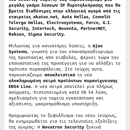
μεγάλη γκάμα λύσεων IP θυροτηλεόρασης που θα
βρείτε διαθέσιμες στην ελληνική αγορά από τις
εταιρείες
akatos.
net,
Auta
Hellas,
Comelit
Telergo
Hellas,
Electrosystems,
Force,
G.
I.
Security,
Intertech,
Noventa,
PartnerNET,
Rakson,
Sigma
Security.
Μιλώντας για καινοτόμες λύσεις, η
Ajax
Systems
, γνωστή για τον επαναπροσδιορισμό
της προστασίας από εισβολές, φέρνει τώρα την
επαναστατική της προσέγγιση για να αλλάξει το
πρότυπο πυρασφάλειας. Στο τεύχος αυτό,
παρουσιάζουμε
αποκλειστικά
τη νέα
ολοκληρωμένη σειρά προϊόντων πυρανίχνευσης
EN54
Line.
Η νέα σειρά αποτελεί μια πλήρως
ασύρματη, πιστοποιημένη κατά EN 54 λύση,
σχεδιασμένη για ταχεία εγκατάσταση και
αξιόπιστη, μακροπρόθεσμη υποστήριξη.
Προχωρώντας το ξεφύλλισμα του νέου τεύχους,
θα ενημερωθείτε για τις τελευταίες εξελίξεις
της αγοράς: Η
Novatron
Security
ξεκινά