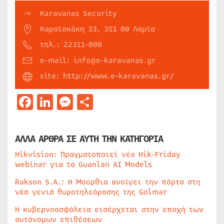
Karavanas Security
Καραϊσκάκη 33, 351 00 Λαμία
τηλ.: 22311-000
e-mail: info@e-karavanas.gr
site: http://www.e-karavanas.gr/
Facebook
LinkedIn
Messenger
Μοιραστείτε
ΑΛΛΑ ΑΡΘΡΑ ΣΕ ΑΥΤΗ ΤΗΝ ΚΑΤΗΓΟΡΙΑ
Hikvision: Πραγματοποιεί νέο Hik-Friday
webinar για τα Guanlan AI Models
Rakson S.A.: Η Μούρθια ανοίγει την πόρτα στη
νέα γενιά θυροτηλεόρασης της Golmar
Η κυβερνοασφάλεια εισέρχεται στην εποχή των
αυτόνομων επιθέσεων