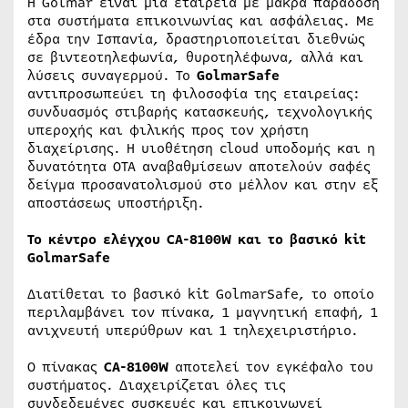
Η Golmar είναι μια εταιρεία με μακρά παράδοση
στα συστήματα επικοινωνίας και ασφάλειας. Με
έδρα την Ισπανία, δραστηριοποιείται διεθνώς
σε βιντεοτηλεφωνία, θυροτηλέφωνα, αλλά και
λύσεις συναγερμού. Το
GolmarSafe
αντιπροσωπεύει τη φιλοσοφία της εταιρείας:
συνδυασμός στιβαρής κατασκευής, τεχνολογικής
υπεροχής και φιλικής προς τον χρήστη
διαχείρισης. Η υιοθέτηση cloud υποδομής και η
δυνατότητα OTA αναβαθμίσεων αποτελούν σαφές
δείγμα προσανατολισμού στο μέλλον και στην εξ
αποστάσεως υποστήριξη.
Το κέντρο ελέγχου CA-8100W και το βασικό
kit
GolmarSafe
Διατίθεται το βασικό kit GolmarSafe, το οποίο
περιλαμβάνει τον πίνακα, 1 μαγνητική επαφή, 1
ανιχνευτή υπερύθρων και 1 τηλεχειριστήριο.
Ο πίνακας
CA-8100W
αποτελεί τον εγκέφαλο του
συστήματος. Διαχειρίζεται όλες τις
συνδεδεμένες συσκευές και επικοινωνεί