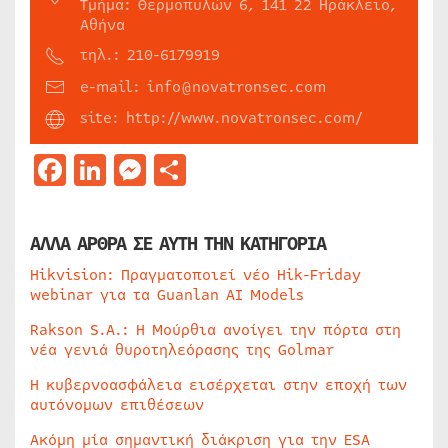
Τμήμα: Θερμοπυλών 6, 141 22 Ηράκλειο,
Αθήνα
τηλ.: 210-6179919
e-mail: info@novatronsec.com
site: http://www.novatronsec.com/
Facebook
LinkedIn
Messenger
Μοιραστείτε
ΑΛΛΑ ΑΡΘΡΑ ΣΕ ΑΥΤΗ ΤΗΝ ΚΑΤΗΓΟΡΙΑ
Hikvision: Πραγματοποιεί νέο Hik-Friday
webinar για τα Guanlan AI Models
Rakson S.A.: Η Μούρθια ανοίγει την πόρτα στη
νέα γενιά θυροτηλεόρασης της Golmar
Η κυβερνοασφάλεια εισέρχεται στην εποχή των
αυτόνομων επιθέσεων
Ακόμη μία σημαντική διάκριση για την ESA