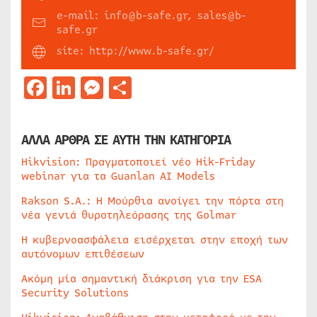
e-mail: info@b-safe.gr, sales@b-
safe.gr
site: http://www.b-safe.gr/
Facebook
LinkedIn
Messenger
Μοιραστείτε
ΑΛΛΑ ΑΡΘΡΑ ΣΕ ΑΥΤΗ ΤΗΝ ΚΑΤΗΓΟΡΙΑ
Hikvision: Πραγματοποιεί νέο Hik-Friday
webinar για τα Guanlan AI Models
Rakson S.A.: Η Μούρθια ανοίγει την πόρτα στη
νέα γενιά θυροτηλεόρασης της Golmar
Η κυβερνοασφάλεια εισέρχεται στην εποχή των
αυτόνομων επιθέσεων
Ακόμη μία σημαντική διάκριση για την ESA
Security Solutions