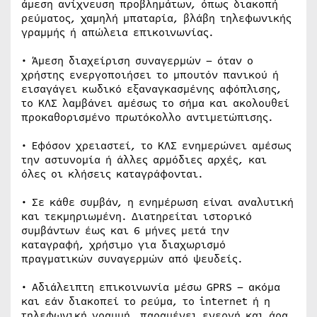
άμεση ανίχνευση προβλημάτων, όπως διακοπή
ρεύματος, χαμηλή μπαταρία, βλάβη τηλεφωνικής
γραμμής ή απώλεια επικοινωνίας.
• Άμεση διαχείριση συναγερμών – όταν ο
χρήστης ενεργοποιήσει το μπουτόν πανικού ή
εισαγάγει κωδικό εξαναγκασμένης αφόπλισης,
το ΚΛΣ λαμβάνει αμέσως το σήμα και ακολουθεί
προκαθορισμένο πρωτόκολλο αντιμετώπισης.
• Εφόσον χρειαστεί, το ΚΛΣ ενημερώνει αμέσως
την αστυνομία ή άλλες αρμόδιες αρχές, και
όλες οι κλήσεις καταγράφονται.
• Σε κάθε συμβάν, η ενημέρωση είναι αναλυτική
και τεκμηριωμένη. Διατηρείται ιστορικό
συμβάντων έως και 6 μήνες μετά την
καταγραφή, χρήσιμο για διαχωρισμό
πραγματικών συναγερμών από ψευδείς.
• Αδιάλειπτη επικοινωνία μέσω GPRS – ακόμα
και εάν διακοπεί το ρεύμα, το internet ή η
τηλεφωνική γραμμή, παραμένει ενεργή και άρα,