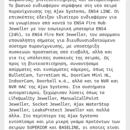
Το βασικό ενδιαφέρον στράφηκε στη νέα σειρά
πυρανίχνευσης της Ajax Systems, EN54 LINE. Οι
επισκέπτες έδειξαν ιδιαίτερο ενδιαφέρον για
να γνωρίσουν από κοντά το EN54 Fire Hub
Jeweller με την εσωτερική μπαταρία EN54
(24h), το EN54 Fire ReX Jeweller, τον ασύρματο
επαναλήπτη σήματος για διευθυνσιοδοτούμενο
σύστημα πυρανίχνευσης, με υποστήριξη
συσκευών προστασίας από εισβολή, αλλά και
για τις υπόλοιπες συσκευές της σειράς. Ως
προς τη βιντεοεπιτήρηση, συναντήσαμε
ασύρματες και ενσύρματες κάμερες, όπως τις
BulletCam, TurretCam HL, DoorCam Mini HL,
IndoorCam, Doorbell κ.ά., αλλά και τα NVR και
NVR HAC της Ajax Systems. Στα συστήματα
αυτοματισμού, ξεχώρισαν λύσεις όπως τα
LifeQuality Jeweller, ManualCallPoint
Jeweller, Socket Jeweller, Ajax WaterStop
Jeweller, LeaksProtect Jeweller και πολλά
άλλα. Στο περίπτερο της Ajax Systems
εντοπίσαμε και μία μικρή γκάμα προϊόντων των
σειρών SUPERIOR και BASELINE, οι οποίες είναι