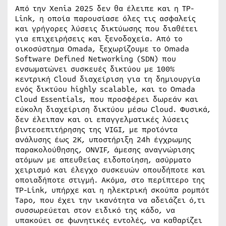
Από την Xenia 2025 δεν θα έλειπε και η TP-
Link, η οποία παρουσίασε όλες τις ασφαλείς
και γρήγορες λύσεις δικτύωσης που διαθέτει
για επιχειρήσεις και ξενοδοχεία. Από το
οικοσύστημα Omada, ξεχωρίζουμε το Omada
Software Defined Networking (SDN) που
ενσωματώνει συσκευές δικτύου με 100%
κεντρική Cloud διαχείριση για τη δημιουργία
ενός δικτύου highly scalable, και το Omada
Cloud Essentials, που προσφέρει δωρεάν και
εύκολη διαχείριση δικτύου μέσω Cloud. Φυσικά,
δεν έλειπαν και οι επαγγελματικές λύσεις
βιντεοεπιτήρησης της VIGI, με προϊόντα
ανάλυσης έως 2K, υποστήριξη 24h έγχρωμης
παρακολούθησης, ONVIF, άμεσης αναγνώρισης
ατόμων με απευθείας ειδοποίηση, ασύρματο
χειρισμό και έλεγχο συσκευών οπουδήποτε και
οποιαδήποτε στιγμή. Ακόμα, στο περίπτερο της
TP-Link, υπήρχε και η ηλεκτρική σκούπα ρομπότ
Tapo, που έχει την ικανότητα να αδειάζει ό,τι
συσσωρεύεται στον ειδικό της κάδο, να
υπακούει σε φωνητικές εντολές, να καθαρίζει