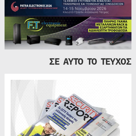
ΣΕ ΑΥΤΟ ΤΟ ΤΕΥΧΟΣ