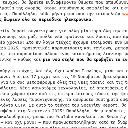
ο τεύχος, θα βρείτε ενδιαφέροντα θέματα που απευθύνον
λματία της αγοράς, στους υπεύθυνους ασφαλείας και εκ
ώτες. Παράλληλα, κάθε μήνα μέσα από την ιστοσελίδα
ww
ς δωρεάν όλο το περιοδικό ηλεκτρονικά.
urity Report συγκέντρωσε για άλλη μία φορά όλη την επ
χνευσης και μαζί πολλά νέα προϊόντα και λύσεις που π
νέα χρονιά! Στο εν λόγω τεύχος έχουμε ετοιμάσει ένα 
zza 2025, προϊοντικές παρουσιάσεις και reviews, ρεπορ
ις, μία παρουσίαση άλλου ενός καταστήματος λιανικής μ
ονίκη – καθώς και
μία νέα στήλη που θα τραβήξει το ε
νούργιο τεύχος, λοιπόν, έχει «αέρα Ιταλίας», μιας και
λάνο: Από τις 17 μέχρι και τις 19 Νοεμβρίου βρισκόμασ
 για να σας μεταφέρουμε όλες τις νέες τάσεις και τις τ
φάλειας. Νέες καινοτόμες τεχνολογίες, εξ αποστάσεως έ
ικού χώρου ήταν από τις επικρατέστερες τάσεις της φετ
μένες λύσεις πυρανίχνευσης, τα ασύρματα συστήματα ασ
οϊόντα CCTV. Σε αυτό το τεύχος του Security Report, θ
ταφέρει στη Sicurezza 2025! Παράλληλα, θα μπορέσετε, 
ακολουθήσετε, μέσω του YouTube καναλιού του Security
 – και όχι μόνο! – που πραγματοποιήθηκαν κατά τη διάρ