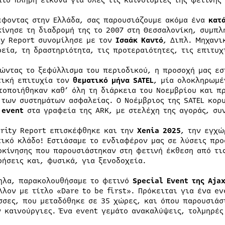
πιο πλήρη εικόνα για όλες τις καινοτομίες της φετινής
έφοντας στην Ελλάδα, σας παρουσιάζουμε ακόμα ένα
κατ
κίνησε τη διαδρομή της το 2007 στη Θεσσαλονίκη, συμπ
ty Report συνομίλησε με τον
Ισαάκ Καντό
, Διπλ. Μηχανι
ρεία, τη δραστηριότητα, τις προτεραιότητες, τις επιτυχ
ώντας το ξεφύλλισμα του περιοδικού, η προσοχή μας ε
τική επιτυχία τον
θεματικό μήνα SATEL
, μία ολοκληρωμέ
τοποιήθηκαν καθ’ όλη τη διάρκεια του Νοεμβρίου και π
 των συστημάτων ασφαλείας. Ο Νοέμβριος της SATEL κορ
ο
event
στα γραφεία της ARK, με στελέχη της αγοράς, συ
urity Report επισκέφθηκε και την
Xenia 2025
, την εγχώ
τικό κλάδο! Εστιάσαμε το ενδιαφέρον μας σε λύσεις προ
οκίνησης που παρουσιάστηκαν στη φετινή έκθεση από τις
ρήσεις και, φυσικά, για ξενοδοχεία.
ηλα, παρακολουθήσαμε το φετινό
Special
Event της
Aja
λλον με τίτλο «Dare to be first». Πρόκειται για ένα e
σσες, που μεταδόθηκε σε 35 χώρες, και όπου παρουσιάσ
ν καινούργιες. Ένα event γεμάτο ανακαλύψεις, τολμηρές