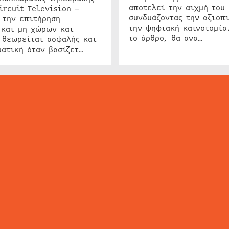
αποτελεί την αιχμή του 
ircuit Television –
συνδυάζοντας την αξιοπι
 την επιτήρηση
την ψηφιακή καινοτομία
 και μη χώρων και
το άρθρο, θα ανα…
 θεωρείται ασφαλής και
ατική όταν βασίζετ…
ΕΙΔΗΣΕΙΣ
ΤΑ ΝΕΑ ΤΗΣ ΑΓΟΡΑΣ
SECURITY NEWS
INTERSEC NEWS
N
ΜΗΣ