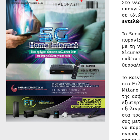
Στο νέ
επαγγε
σε ιδι
εντελώ
Το Sec
πυρανί
με τη 
Sicure
εκθέσε
Θεσσαλ
Το και
στο Μι
Milano
της ασ
εξωτερ
εξελιγ
στα πρ
σας με
να παρ
αγοράς