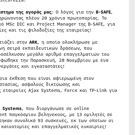
 Sicurezza!
άστημα της αγοράς μας
: Ο λόγος για την
B-
SAFE
,
ληρώνοντας πλέον 20 χρόνια πρωτοπορίας. Το
κό MSc DIC και Project Manager της B-SAFE, για
ίες και τις φιλοδοξίες της εταιρείας!
στιάζει στην
ARK
, η οποία ολοκλήρωσε με
νη σειρά εκπαιδευτικών δράσεων, που
ροσέλκυσαν μεγάλο αριθμό επαγγελματιών του
υφώθηκε την Παρασκευή, 28 Νοεμβρίου με ένα
νεργάτες και εγκαταστάτες!
ρια έκθεση που είναι αφιερωμένη στον
στασίας, ασφαλούς δικτύωσης και
 εταιρείες Ajax Systems, Force και TP-Link για
x
Systems
, που διοργάνωσε σε online
vent παγκόσμιου βεληνεκούς, με 13 ομιλητές σε
τηκαν συνολικά 93 συσκευές, εκ των οποίων οι
 καινοτομίες και επαγγελματικές ευκαιρίες!