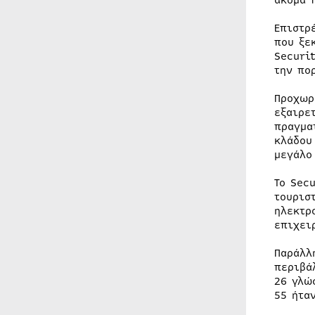
ακόμα 
Επιστρ
που ξε
Securi
την πο
Προχωρ
εξαιρε
πραγμα
κλάδου
μεγάλ
Το Sec
τουρισ
ηλεκτρ
επιχει
Παράλλ
περιβά
26 γλώ
55 ήτα