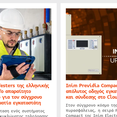
Testers της ελληνικής
Inim Previdia Compac
Το απαραίτητο
απόλυτος οδηγός εγκα
 για τον σύγχρονο
και σύνδεσης στο Clo
ατία εγκαταστάτη
Στον σύγχρονο κόσμο τη
πυρασφάλειας, η σειρά 
ταση ενός συστήματος
Compact της Inim Elect
 κυκλώματος τηλεόρασης