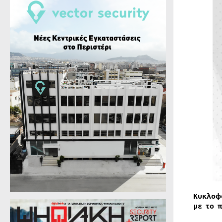
Κυκλοφ
με το 