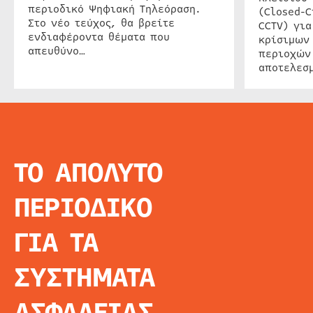
περιοδικό Ψηφιακή Τηλεόραση.
(Closed-C
Στο νέο τεύχος, θα βρείτε
CCTV) για
ενδιαφέροντα θέματα που
κρίσιμων
απευθύνο…
περιοχών
αποτελεσμ
ΤΟ ΑΠΟΛΥΤΟ
INFO
ΑΡΧΙΚΗ
ΠΕΡΙΟΔΙΚΟ
ΕΙΔΗΣΕΙΣ
ΑΡΘΡΟΓΡΦΙΑ
ΓΙΑ ΤΑ
E-MAG
SPECIAL EDITIO
ΣΥΣΤΗΜΑΤΑ
ΤΑΥΤΟΤΗΤΑ
ΑΙΤΗΣΗ ΣΥΝΔΡΟ
ΑΣΦΑΛΕΙΑΣ
ΟΡΟΙ ΧΡΗΣΗΣ