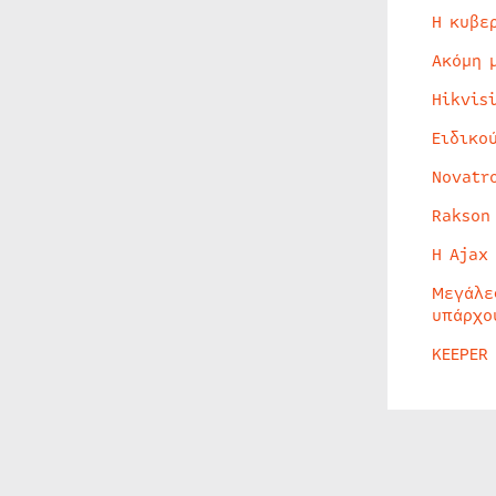
Η κυβε
Ακόμη 
Hikvis
Ειδικο
Novatr
Rakson
Η Ajax
Μεγάλε
υπάρχο
KEEPER