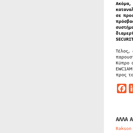
Ακόμα,
κατανα
σε προ
πρόσβα
συστήμ
διαμερ
SECURI
Τέλος,
παρουσ
Κύπρο 
EWC1AM
προς τ
F
ΑΛΛΑ Α
Rakson