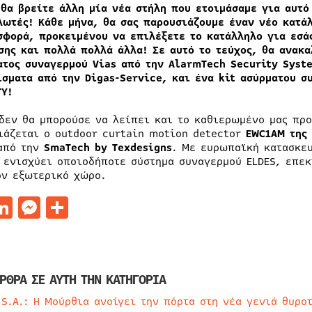
 θα βρείτε άλλη μία νέα στήλη που ετοιμάσαμε για αυτό
λωτές! Κάθε μήνα, θα σας παρουσιάζουμε έναν νέο κατ
σφορά, προκειμένου να επιλέξετε το κατάλληλο για εσά
σης και πολλά πολλά άλλα! Σε αυτό το τεύχος, θα ανακα
ατος συναγερμού Vias από την
AlarmTech
Security
Syst
ίσματα από την
Digas-
Service, και ένα
kit ασύρματου σ
TY!
 δεν θα μπορούσε να λείπει και το καθιερωμένο μας πρ
ιάζεται ο outdoor curtain motion detector
EWC1
AM της
από την
SmaTech
by
Texdesigns
. Με ευρωπαϊκή κατασκευ
 ενισχύει οποιοδήποτε σύστημα συναγερμού ELDES, επεκ
ον εξωτερικό χώρο.
acebook
LinkedIn
Messenger
Μοιραστείτε
ΡΘΡΑ ΣΕ ΑΥΤΗ ΤΗΝ ΚΑΤΗΓΟΡΙΑ
 S.A.: Η Μούρθια ανοίγει την πόρτα στη νέα γενιά θυρο