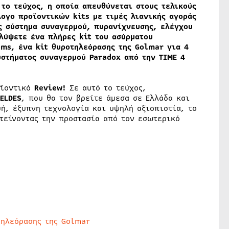
 το τεύχος, η οποία απευθύνεται στους τελικούς
άλογο προϊοντικών
kits με τιμές λιανικής αγοράς
ς σύστημα συναγερμού, πυρανίχνευσης, ελέγχου
λύψετε ένα πλήρες kit του ασύρματου
ems, ένα
kit θυροτηλεόρασης της Golmar για 4
υστήματος συναγερμού Paradox από την
TIME 4
οϊοντικό
Review!
Σε αυτό το τεύχος,
ELDES
, που θα τον βρείτε άμεσα σε Ελλάδα και
ή, έξυπνη τεχνολογία και υψηλή αξιοπιστία, το
τείνοντας την προστασία από τον εσωτερικό
τηλεόρασης της Golmar