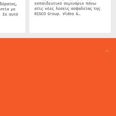
εκπαιδευτικό σεμινάριο πάνω
δόρατος,
στις νέες λύσεις ασφαλείας της
στία με
RISCO Group. Video &…
. Σε αυτό
ΑΡΘΟΓΡΑΦΙΑ
REVIEWS
ACCESS CONTROL
IP SECURITY
ΕΓΚΑΤΑΣΤΑΣΕΙΣ
CCTV
ΚΑΜΕΡΕΣ
SECURITY SERVICES
MARITIME SECURITY