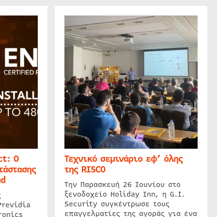
t: Ο
Τεχνικό σεμινάριο εφ’ όλης
τάστασης
της RISCO
ud
Την Παρασκευή 26 Ιουνίου στο
ξενοδοχείο Holiday Inn, η G.I.
ς
Security συγκέντρωσε τους
Previdia
επαγγελματίες της αγοράς για ένα
ronics