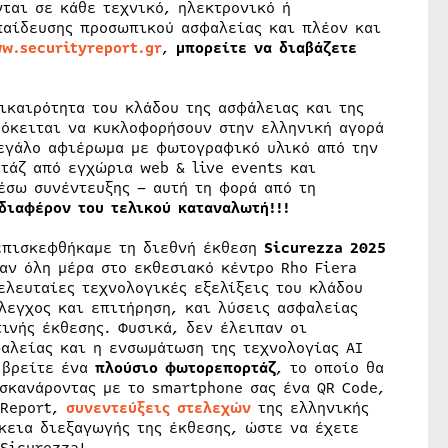
ται σε κάθε τεχνικό, ηλεκτρονικό ή
παίδευσης προσωπικού ασφαλείας και πλέον και
w.securityreport.gr
,
μπορείτε να διαβάζετε
ικαιρότητα του κλάδου της ασφάλειας και της
ρόκειται να κυκλοφορήσουν στην ελληνική αγορά
μεγάλο αφιέρωμα με φωτογραφικό υλικό από την
τάζ από εγχώρια web & live events και
έσω συνέντευξης – αυτή τη φορά από τη
νδιαφέρον του τελικού καταναλωτή!!!
 επισκεφθήκαμε τη διεθνή έκθεση
Sicurezza 2025
ταν όλη μέρα στο εκθεσιακό κέντρο Rho Fiera
ελευταίες τεχνολογικές εξελίξεις του κλάδου
λεγχος και επιτήρηση, και λύσεις ασφαλείας
ινής έκθεσης. Φυσικά, δεν έλειπαν οι
φαλείας και η ενσωμάτωση της τεχνολογίας AI
α βρείτε ένα
πλούσιο φωτορεπορτάζ
, το οποίο θα
σκανάροντας με το smartphone σας ένα QR Code,
 Report,
συνεντεύξεις στελεχών
της ελληνικής
κεια διεξαγωγής της έκθεσης, ώστε να έχετε