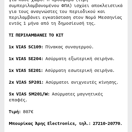
συμπεριλαμβανομένου ΦΠΑ) ισχύει αποκλειστικά
για τους αναγνώστες του περιοδικού και
περιλαμβάνει εγκατάσταση στον Νομό Μεσσηνίας
εντός 1 μήνα από τη δημοσίευσή της.
ΤΙ ΠΕΡΙΛΑΜΒΑΝΕΙ ΤΟ
KIT
1
x VIAS SC109:
Πίνακας συναγερμού.
1
x VIAS SE204:
Ασύρματη εξωτερική σειρήνα.
1
x VIAS SE201:
Ασύρματη εσωτερική σειρήνα.
2
x VIAS SP201:
Ασύρματοι ανιχνευτές κίνησης.
5
x VIAS SM201/W:
Ασύρματες μαγνητικές
επαφές.
Τιμή:
807€
Μπουρίκας Άρης
Electronics, τηλ.: 27210-20770.