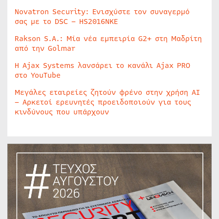
Novatron Security: Ενισχύστε τον συναγερμό
σας με το DSC – HS2016NKE
Rakson S.A.: Μία νέα εμπειρία G2+ στη Μαδρίτη
από την Golmar
Η Ajax Systems λανσάρει το κανάλι Ajax PRO
στο YouTube
Μεγάλες εταιρείες ζητούν φρένο στην χρήση AI
– Αρκετοί ερευνητές προειδοποιούν για τους
κινδύνους που υπάρχουν