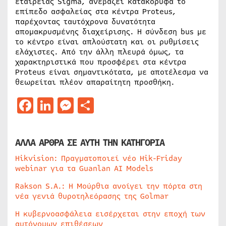
εταιρείας Sigma, ανεβάζει κατακόρυφα το
επίπεδο ασφαλείας στα κέντρα Proteus,
παρέχοντας ταυτόχρονα δυνατότητα
απομακρυσμένης διαχείρισης. Η σύνδεση bus με
το κέντρο είναι απλούστατη και οι ρυθμίσεις
ελάχιστες. Από την άλλη πλευρά όμως, τα
χαρακτηριστικά που προσφέρει στα κέντρα
Proteus είναι σημαντικότατα, με αποτέλεσμα να
θεωρείται πλέον απαραίτητη προσθήκη.
Facebook
LinkedIn
Messenger
Μοιραστείτε
ΑΛΛΑ ΑΡΘΡΑ ΣΕ ΑΥΤΗ ΤΗΝ ΚΑΤΗΓΟΡΙΑ
Hikvision: Πραγματοποιεί νέο Hik-Friday
webinar για τα Guanlan AI Models
Rakson S.A.: Η Μούρθια ανοίγει την πόρτα στη
νέα γενιά θυροτηλεόρασης της Golmar
Η κυβερνοασφάλεια εισέρχεται στην εποχή των
αυτόνομων επιθέσεων