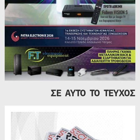
ΣΕ ΑΥΤΟ ΤΟ ΤΕΥΧΟΣ