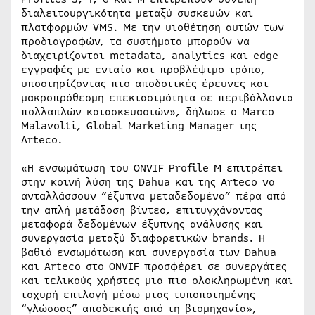
διαλειτουργικότητα μεταξύ συσκευών και
πλατφορμών VMS. Με την υιοθέτηση αυτών των
προδιαγραφών, τα συστήματα μπορούν να
διαχειρίζονται metadata, analytics και edge
εγγραφές με ενιαίο και προβλέψιμο τρόπο,
υποστηρίζοντας πιο αποδοτικές έρευνες και
μακροπρόθεσμη επεκτασιμότητα σε περιβάλλοντα
πολλαπλών κατασκευαστών», δήλωσε ο Marco
Malavolti, Global Marketing Manager της
Arteco.
«Η ενσωμάτωση του ONVIF Profile M επιτρέπει
στην κοινή λύση της Dahua και της Arteco να
ανταλλάσσουν “έξυπνα μεταδεδομένα” πέρα από
την απλή μετάδοση βίντεο, επιτυγχάνοντας
μεταφορά δεδομένων έξυπνης ανάλυσης και
συνεργασία μεταξύ διαφορετικών brands. Η
βαθιά ενσωμάτωση και συνεργασία των Dahua
και Arteco στο ONVIF προσφέρει σε συνεργάτες
και τελικούς χρήστες μια πιο ολοκληρωμένη και
ισχυρή επιλογή μέσω μιας τυποποιημένης
“γλώσσας” αποδεκτής από τη βιομηχανία»,