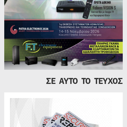
ΣΕ ΑΥΤΟ ΤΟ ΤΕΥΧΟΣ