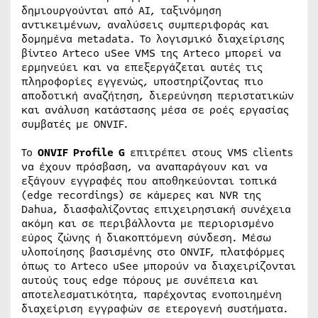
δημιουργούνται από AI, ταξινόμηση
αντικειμένων, αναλύσεις συμπεριφοράς και
δομημένα metadata. Το λογισμικό διαχείρισης
βίντεο Arteco uSee VMS της Arteco μπορεί να
ερμηνεύει και να επεξεργάζεται αυτές τις
πληροφορίες εγγενώς, υποστηρίζοντας πιο
αποδοτική αναζήτηση, διερεύνηση περιστατικών
και ανάλυση κατάστασης μέσα σε ροές εργασίας
συμβατές με ONVIF.
Το
ONVIF Profile G
επιτρέπει στους VMS clients
να έχουν πρόσβαση, να αναπαράγουν και να
εξάγουν εγγραφές που αποθηκεύονται τοπικά
(edge recordings) σε κάμερες και NVR της
Dahua, διασφαλίζοντας επιχειρησιακή συνέχεια
ακόμη και σε περιβάλλοντα με περιορισμένο
εύρος ζώνης ή διακοπτόμενη σύνδεση. Μέσω
υλοποίησης βασισμένης στο ONVIF, πλατφόρμες
όπως το Arteco uSee μπορούν να διαχειρίζονται
αυτούς τους edge πόρους με συνέπεια και
αποτελεσματικότητα, παρέχοντας ενοποιημένη
διαχείριση εγγραφών σε ετερογενή συστήματα.