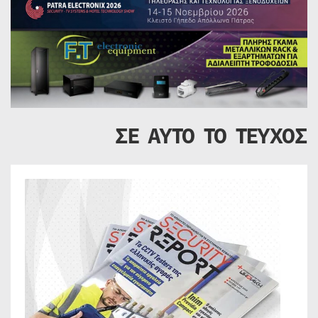
ΣΕ ΑΥΤΟ ΤΟ ΤΕΥΧΟΣ