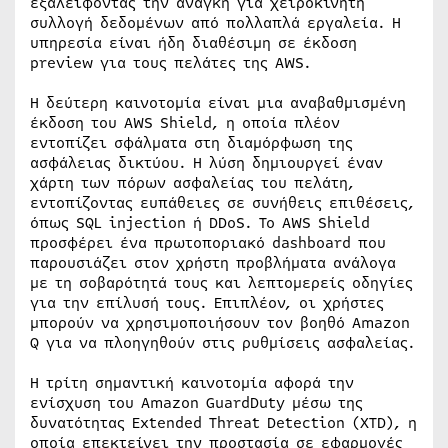
εξαλείφοντας την ανάγκη για χειροκίνητη
συλλογή δεδομένων από πολλαπλά εργαλεία. Η
υπηρεσία είναι ήδη διαθέσιμη σε έκδοση
preview για τους πελάτες της AWS.
Η δεύτερη καινοτομία είναι μια αναβαθμισμένη
έκδοση του AWS Shield, η οποία πλέον
εντοπίζει σφάλματα στη διαμόρφωση της
ασφάλειας δικτύου. Η λύση δημιουργεί έναν
χάρτη των πόρων ασφαλείας του πελάτη,
εντοπίζοντας ευπάθειες σε συνήθεις επιθέσεις,
όπως SQL injection ή DDoS. Το AWS Shield
προσφέρει ένα πρωτοποριακό dashboard που
παρουσιάζει στον χρήστη προβλήματα ανάλογα
με τη σοβαρότητά τους και λεπτομερείς οδηγίες
για την επίλυσή τους. Επιπλέον, οι χρήστες
μπορούν να χρησιμοποιήσουν τον βοηθό Amazon
Q για να πλοηγηθούν στις ρυθμίσεις ασφαλείας.
Η τρίτη σημαντική καινοτομία αφορά την
ενίσχυση του Amazon GuardDuty μέσω της
δυνατότητας Extended Threat Detection (XTD), η
οποία επεκτείνει την προστασία σε εφαρμογές