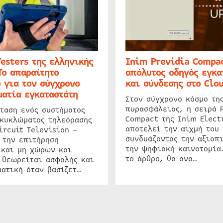
Testers της ελληνικής
Inim Previdia Compac
Το απαραίτητο
απόλυτος οδηγός εγκα
 για τον σύγχρονο
και σύνδεσης στο Clo
ατία εγκαταστάτη
Στον σύγχρονο κόσμο τη
πυρασφάλειας, η σειρά 
ταση ενός συστήματος
Compact της Inim Elect
 κυκλώματος τηλεόρασης
αποτελεί την αιχμή του 
ircuit Television –
συνδυάζοντας την αξιοπι
 την επιτήρηση
την ψηφιακή καινοτομία
 και μη χώρων και
το άρθρο, θα ανα…
 θεωρείται ασφαλής και
ατική όταν βασίζετ…