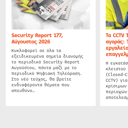
Security Report 177,
Τα CCTV 
Αύγουστος 2026
αγοράς: 
εργαλείο
Κυκλοφορεί σε όλα τα
επαγγελμ
εξειδικευμένα σημεία διανομής
το περιοδικό Security Report
Η εγκατάσ
Αυγούστου, πάντα μαζί με το
κλειστού
περιοδικό Ψηφιακή Τηλεόραση.
(Closed-C
Στο νέο τεύχος, θα βρείτε
CCTV) για
ενδιαφέροντα θέματα που
κρίσιμων
απευθύνο…
περιοχών
αποτελεσμ