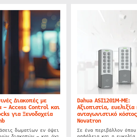
ινές Διακοπές με
Dahua ASI1201M-ME:
 – Access Control και
Αξιοπιστία, ευελιξία 
cks για Ξενοδοχεία
ανταγωνιστικό κόστος
nb
Novatron
ιάσεις δωματίων εν όψει
Σε ένα περιβάλλον όπου
ινών διακοπών – και όχι
ασφάλεια και η ευκολία