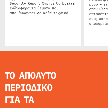
Security Report Cyprus θα βρείτε
μόνο – έχ
ενδιαφέροντα θέματα που
στην Ελλά
απευθύνονται σε κάθε τεχνικό…
επισκέπτε
στις υπηρ
απολαμβάν
ΤΟ ΑΠΟΛΥΤΟ
INFO
ΑΡΧΙΚΗ
ΠΕΡΙΟΔΙΚΟ
ΕΙΔΗΣΕΙΣ
ΑΡΘΡΟΓΡΦΙΑ
ΓΙΑ ΤΑ
E-MAG
SPECIAL EDITIO