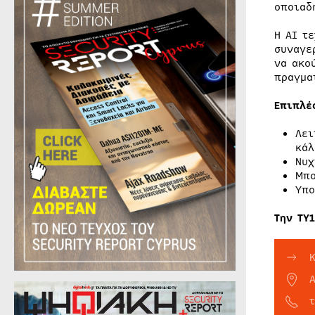
οποιαδ
Η AI τ
συναγε
να ακο
πραγμα
Επιπλέ
Λει
κάλ
Νυχ
Μπο
Υπο
Την ΤΥ