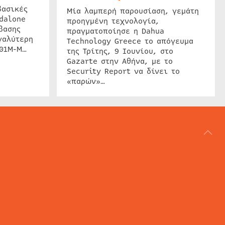
βασικές
Μία λαμπερή παρουσίαση, γεμάτη
dalone
προηγμένη τεχνολογία,
βασης
πραγματοποίησε η Dahua
γαλύτερη
Technology Greece το απόγευμα
201M-M…
της Τρίτης, 9 Ιουνίου, στο
Gazarte στην Αθήνα, με το
Security Report να δίνει το
«παρών»…
ΑΡΘΟΓΡΑΦΙΑ
REVIEWS
ACCESS CONTROL
IP SECURITY
ΕΓΚΑΤΑΣΤΑΣΕΙΣ
CCTV