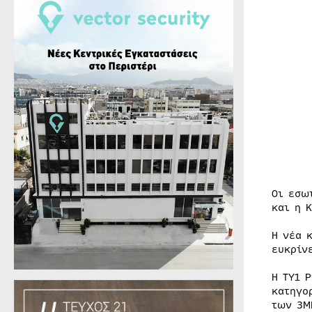
Οι εσω
και η 
Η νέα 
ευκρίν
Η ΤΥ1 
κατηγο
των 3M