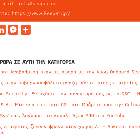
e-mail: info@keeper.gr
site: https://www.keeper.gr/
acebook
LinkedIn
Messenger
Μοιραστείτε
ΡΘΡΑ ΣΕ ΑΥΤΗ ΤΗΝ ΚΑΤΗΓΟΡΙΑ
ion: Αναβάθμιση στην μεταφορά με την λύση Onboard Sec
ύς στην κυβερνοασφάλεια αναζητούν οι μισές εταιρείες
on Security: Ενισχύστε τον συναγερμό σας με το DSC – 
 S.A.: Μία νέα εμπειρία G2+ στη Μαδρίτη από την Golma
 Systems λανσάρει το κανάλι Ajax PRO στο YouTube
ς εταιρείες ζητούν φρένο στην χρήση AI – Αρκετοί ερε
υν