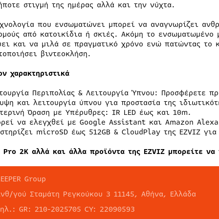
ήποτε στιγμή της ημέρας αλλά και την νύχτα.
εχνολογία που ενσωματώνει μπορεί να αναγνωρίζει ανθρ
ρμούς από κατοικίδια ή σκιές. Ακόμη το ενσωματωμένο 
ύει και να μιλά σε πραγματικό χρόνο ενώ πατώντας το 
τοποιήσει βιντεοκλήση.
ον χαρακτηριστικά
τουργία Περιπολίας & Λειτουργία Ύπνου: Προσφέρετε πρ
υψη και λειτουργία ύπνου για προστασία της ιδιωτικότ
τερινή Όραση με Υπέρυθρες: IR LED έως και 10m.
ρεί να ελεγχθεί με Google Assistant και Amazon Alexa
στηρίζει microSD έως 512GB & CloudPlay της EZVIZ για
1 Pro 2Κ αλλά και άλλα προϊόντα της EZVIZ μπορείτε να
KEEPER Group
Ανθ/γού Σταμάτη Ρεγκούκου 3 11145, Αθήνα, Ελλάδα
τηλ.: GR: 210-2025705 CY: 22090593