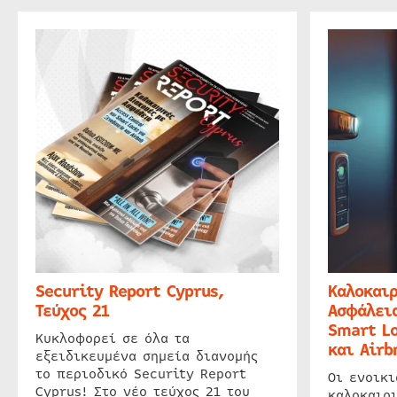
Security Report Cyprus,
Καλοκαιρ
Τεύχος 21
Ασφάλεια
Smart Lo
Κυκλοφορεί σε όλα τα
και Airb
εξειδικευμένα σημεία διανομής
το περιοδικό Security Report
Οι ενοικ
Cyprus! Στο νέο τεύχος 21 του
καλοκαιρ