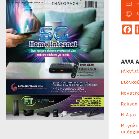
F
ΑΛΛΑ Α
Hikvis
Ειδικο
Novatr
Rakson
Η Ajax
Μεγάλε
υπάρχο