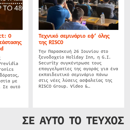
t: Ο
Τεχνικό σεμινάριο εφ’ όλης
τάστασης
της RISCO
ud
Την Παρασκευή 26 Ιουνίου στο
ξενοδοχείο Holiday Inn, η G.I.
ς
Security συγκέντρωσε τους
Previdia
επαγγελματίες της αγοράς για ένα
ronics
εκπαιδευτικό σεμινάριο πάνω
δόρατος,
στις νέες λύσεις ασφαλείας της
στία με
RISCO Group. Video &…
. Σε αυτό
ΣΕ ΑΥΤΟ ΤΟ ΤΕΥΧΟΣ