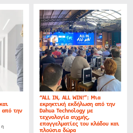
“ALL IN, ALL WIN!”: Μια
και
εκρηκτική εκδήλωση από την
 από την
Dahua Technology με
τεχνολογία αιχμής,
επαγγελματίες του κλάδου και
 η
πλούσια δώρα