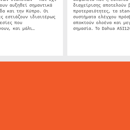
ουν αυξηθεί σημαντικά
διαχείρισης αποτελούν 
δα και την Κύπρο. Οι
προτεραιότητες, τα stan
ς εστιάζουν ιδιαιτέρως
συστήματα ελέγχου πρόσ
εσίες που
αποκτούν ολοένα και με
ουν, και μάλι…
σημασία. Το Dahua ASI1
ΕΙΔΗΣΕΙΣ
ΤΑ ΝΕΑ ΤΗΣ ΑΓΟΡΑΣ
SECURITY NEWS
INTERSEC NEWS
N