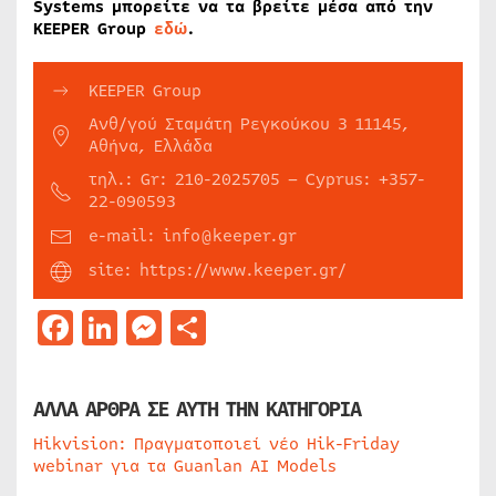
Systems μπορείτε να τα βρείτε μέσα από την
KEEPER Group
εδώ
.
KEEPER Group
Ανθ/γού Σταμάτη Ρεγκούκου 3 11145,
Αθήνα, Ελλάδα
τηλ.: Gr: 210-2025705 – Cyprus: +357-
22-090593
e-mail: info@keeper.gr
site: https://www.keeper.gr/
Facebook
LinkedIn
Messenger
Μοιραστείτε
ΑΛΛΑ ΑΡΘΡΑ ΣΕ ΑΥΤΗ ΤΗΝ ΚΑΤΗΓΟΡΙΑ
Hikvision: Πραγματοποιεί νέο Hik-Friday
webinar για τα Guanlan AI Models